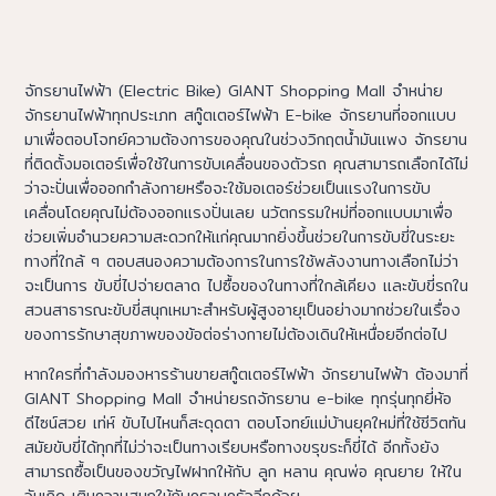
จักรยานไฟฟ้า-T-REX019 สามล้อบรรทุก
จักรยานไฟฟ้า (Electric Bike) GIANT Shopping Mall จำหน่าย
จักรยานไฟฟ้าทุกประเภท สกู๊ตเตอร์ไฟฟ้า E-bike จักรยานที่ออกแบบ
มาเพื่อตอบโจทย์ความต้องการของคุณในช่วงวิกฤตน้ำมันแพง จักรยาน
ที่ติดตั้งมอเตอร์เพื่อใช้ในการขับเคลื่อนของตัวรถ คุณสามารถเลือกได้ไม่
ว่าจะปั่นเพื่อออกกำลังกายหรือจะใช้มอเตอร์ช่วยเป็นแรงในการขับ
เคลื่อนโดยคุณไม่ต้องออกแรงปั่นเลย นวัตกรรมใหม่ที่ออกแบบมาเพื่อ
ช่วยเพิ่มอำนวยความสะดวกให้แก่คุณมากยิ่งขึ้นช่วยในการขับขี่ในระยะ
ทางที่ใกล้ ๆ ตอบสนองความต้องการในการใช้พลังงานทางเลือกไม่ว่า
จะเป็นการ ขับขี่ไปจ่ายตลาด ไปซื้อของในทางที่ใกล้เคียง และขับขี่รถใน
สวนสาธารณะขับขี่สนุกเหมาะสำหรับผู้สูงอายุเป็นอย่างมากช่วยในเรื่อง
ของการรักษาสุขภาพของข้อต่อร่างกายไม่ต้องเดินให้เหนื่อยอีกต่อไป
หากใครที่กำลังมองหารร้านขายสกู๊ตเตอร์ไฟฟ้า จักรยานไฟฟ้า ต้องมาที่
GIANT Shopping Mall จำหน่ายรถจักรยาน e-bike ทุกรุ่นทุกยี่ห้อ
ดีไซน์สวย เท่ห์ ขับไปไหนก็สะดุดตา ตอบโจทย์แม่บ้านยุคใหม่ที่ใช้ชีวิตทัน
สมัยขับขี่ได้ทุกที่ไม่ว่าจะเป็นทางเรียบหรือทางขรุขระก็ขี่ได้ อีกทั้งยัง
สามารถซื้อเป็นของขวัญไฟฝากให้กับ ลูก หลาน คุณพ่อ คุณยาย ให้ใน
วันเกิด เติมความสนุกให้กับครอบครัวอีกด้วย