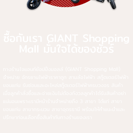
ซื้อกับเรา GIANT Shopping
Mall มั่นใจได้ของชัวร์
ทางร้านไจแอนท์ช้อปปิ้งมอลล์ (GIANT Shopping Mall)
จำหน่าย จักรยานไฟฟ้าราคาถูก สามล้อไฟฟ้า สกู๊ตเตอร์ไฟฟ้า
ขอนแก่น รับซ่อมและอะไหล่สกู๊ตเตอร์ไฟฟ้าครบวงจร สินค้า
เมื่อลูกค้าสั่งซื้อและจ่ายเงินไม่ต้องกังวลลูกค้าได้รับสินค้าอย่า
แน่นอนเพราะเรามีหน้าร้านจำหน่ายถึง 3 สาขา ได้แก่ สาขา
ขอนแก่น สาขากระนวน สาขาอุดรธานี พร้อมให้คำแนะนำและ
ปรึกษาก่อนเลือกซื้อสินค้ากับทางร้านของเรา