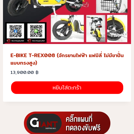
E-BIKE T-REX008 (จักรยานไฟฟ้า แฟมิลี่ ไม่มีขาปั่น
แบบทรงสูง)
13,900.00
฿
หยิบใส่ตะกร้า