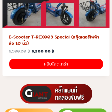
E-Scooter T-REX003 Special (สกู๊ตเตอร์ไฟฟ้า
ล้อ 10 นิ่้ว)
6,500.00
฿
6,200.00
฿
หยิบใส่ตะกร้า