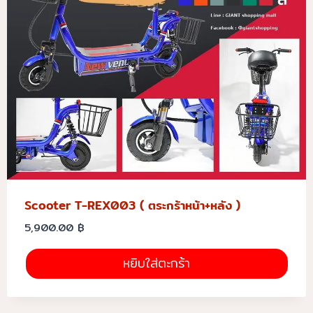
Scooter T-REX003 ( ตระกร้าหน้า+หลัง )
5,900.00
฿
หยิบใส่ตะกร้า