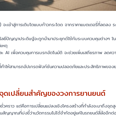
ะเข้าสู่การเติบโตแบบก้าวกระโดด จากราคาแบตเตอรี่ที่ลดลง ระยะทา
ลยีปัญญาประดิษฐ์จะถูกนำมาประยุกต์ใช้กับระบบควบคุมต่างๆ ใน
ิเหตุ
ละ AI เพื่อควบคุมการเบรกอัตโนมัติ จะช่วยเพิ่มเสถียรภาพ ลดความ
ี่ทำให้สามารถอัปเกรดฟังก์ชันความปลอดภัยและประสิทธิภาพของย
ุดเปลี่ยนสำคัญของวงการยานยนต์
ะแสชั่วคราว แต่คือการเปลี่ยนแปลงเชิงโครงสร้างที่กำลังจะมาถึงจุ
ในสัญญาณที่บ่งชี้ว่านวัตกรรมไม่ได้จำกัดอยู่แค่ในรถยนต์สี่ล้ออี