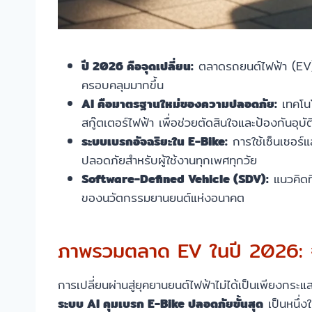
ปี 2026 คือจุดเปลี่ยน:
ตลาดรถยนต์ไฟฟ้า (EV) จ
ครอบคลุมมากขึ้น
AI คือมาตรฐานใหม่ของความปลอดภัย:
เทคโนโ
สกู๊ตเตอร์ไฟฟ้า เพื่อช่วยตัดสินใจและป้องกันอุบัต
ระบบเบรกอัจฉริยะใน E-Bike:
การใช้เซ็นเซอร์แ
ปลอดภัยสำหรับผู้ใช้งานทุกเพศทุกวัย
Software-Defined Vehicle (SDV):
แนวคิดท
ของนวัตกรรมยานยนต์แห่งอนาคต
ภาพรวมตลาด EV ในปี 2026: จ
การเปลี่ยนผ่านสู่ยุคยานยนต์ไฟฟ้าไม่ได้เป็นเพียงกร
ระบบ AI คุมเบรก E-Bike ปลอดภัยขั้นสุด
เป็นหนึ่ง