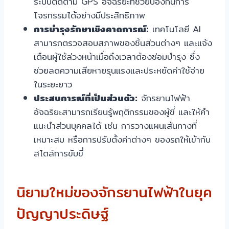
ระบบติดตาม GPS อัจฉริยะที่ช่วยป้องกันการ
โจรกรรมได้อย่างมีประสิทธิภาพ
การบำรุงรักษาเชิงคาดการณ์:
เทคโนโลยี AI
สามารถตรวจสอบสภาพของชิ้นส่วนต่างๆ และแจ้ง
เตือนผู้ใช้ล่วงหน้าเมื่อถึงเวลาต้องซ่อมบำรุง ซึ่ง
ช่วยลดความเสียหายรุนแรงและประหยัดค่าใช้จ่าย
ในระยะยาว
ประสบการณ์ที่เป็นส่วนตัว:
จักรยานไฟฟ้า
อัจฉริยะสามารถเรียนรู้พฤติกรรมของผู้ขี่ และให้คำ
แนะนำส่วนบุคคลได้ เช่น การวางแผนเส้นทางที่
เหมาะสม หรือการปรับตั้งค่าต่างๆ ของรถให้เข้ากับ
สไตล์การขับขี่
นิยามใหม่ของจักรยานไฟฟ้าในยุค
ปัญญาประดิษฐ์