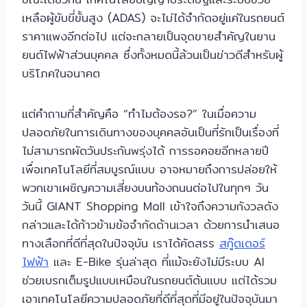
เหลือผู้ขับขี่ขั้นสูง (ADAS) จะไม่ได้จำกัดอยู่แค่ในรถยนต์
ราคาแพงอีกต่อไป แต่จะกลายเป็นจุดขายสำคัญในยาน
ยนต์ไฟฟ้าส่วนบุคคล ซึ่งทั้งหมดนี้ล้วนเป็นข่าวดีสำหรับผู้
บริโภคในอนาคต
แต่คำถามที่สำคัญคือ “ทำไมต้องรอ?” ในเมื่อความ
ปลอดภัยในการเดินทางของบุคคลอันเป็นที่รักเป็นเรื่องที่
ไม่สามารถผัดวันประกันพรุ่งได้ การรอคอยอีกหลายปี
เพื่อเทคโนโลยีที่สมบูรณ์แบบ อาจหมายถึงการปล่อยให้
พวกเขาเผชิญความเสี่ยงบนท้องถนนต่อไปในทุกๆ วัน
วันนี้ GIANT Shopping Mall เข้าใจถึงความกังวลดัง
กล่าวและได้ก้าวข้ามข้อจำกัดด้านเวลา ด้วยการนำเสนอ
ทางเลือกที่ดีที่สุดในปัจจุบัน เราได้คัดสรร
สกู๊ตเตอร์
ไฟฟ้า
และ E-Bike รุ่นล่าสุด ที่แม้จะยังไม่มีระบบ AI
ช่วยเบรกเต็มรูปแบบเหมือนในรถยนต์ต้นแบบ แต่ได้รวม
เอาเทคโนโลยีความปลอดภัยที่ดีที่สุดที่มีอยู่ในปัจจุบันมา