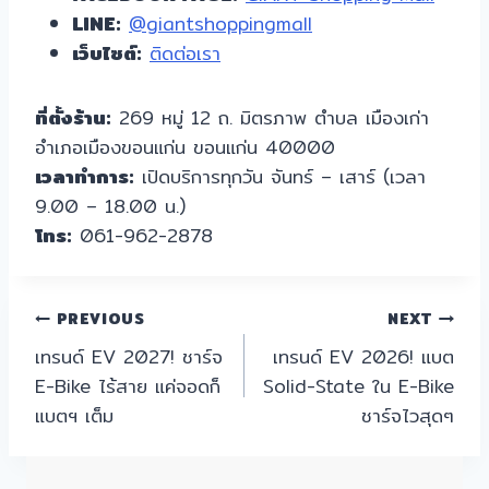
LINE:
@giantshoppingmall
เว็บไซต์:
ติดต่อเรา
ที่ตั้งร้าน:
269 หมู่ 12 ถ. มิตรภาพ ตำบล เมืองเก่า
อำเภอเมืองขอนแก่น ขอนแก่น 40000
เวลาทำการ:
เปิดบริการทุกวัน จันทร์ – เสาร์ (เวลา
9.00 – 18.00 น.)
โทร:
061-962-2878
แนะแนว
PREVIOUS
NEXT
เทรนด์ EV 2027! ชาร์จ
เทรนด์ EV 2026! แบต
เรื่อง
E-Bike ไร้สาย แค่จอดก็
Solid-State ใน E-Bike
แบตฯ เต็ม
ชาร์จไวสุดๆ