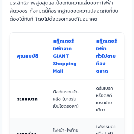
ประสิทธิภาพสูงสุดและป้องกันความเสี่ยงจากไฟฟ้า
ลัดวงจร ทั้งหมดนี้คือรากฐานของความปลอดภัยที่จับ
ต้องได้ทันที โดยไม่ต้องรอเทรนด์ในอนาคต
สกู๊ตเตอร์
สกู๊ตเตอร์
ไฟฟ้าจาก
ไฟฟ้า
คุณสมบัติ
GIANT
ทั่วไปตาม
Shopping
ท้อง
Mall
ตลาด
ดรัมเบรก
ดิสก์เบรกหน้า-
หรือดิสก์
ระบบเบรก
หลัง (บางรุ่น
เบรกข้าง
เป็นไฮดรอลิก)
เดียว
ไฟธรรมดา
ไฟหน้า-ไฟท้าย
ระบบส่อง
หรือ LED