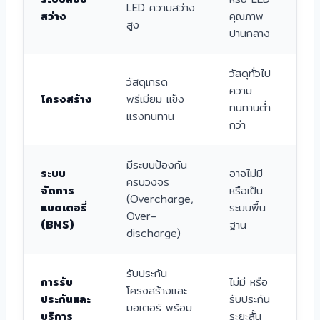
LED ความสว่าง
สว่าง
คุณภาพ
สูง
ปานกลาง
วัสดุทั่วไป
วัสดุเกรด
ความ
โครงสร้าง
พรีเมียม แข็ง
ทนทานต่ำ
แรงทนทาน
กว่า
มีระบบป้องกัน
ระบบ
อาจไม่มี
ครบวงจร
จัดการ
หรือเป็น
(Overcharge,
แบตเตอรี่
ระบบพื้น
Over-
(BMS)
ฐาน
discharge)
รับประกัน
การรับ
ไม่มี หรือ
โครงสร้างและ
ประกันและ
รับประกัน
มอเตอร์ พร้อม
บริการ
ระยะสั้น