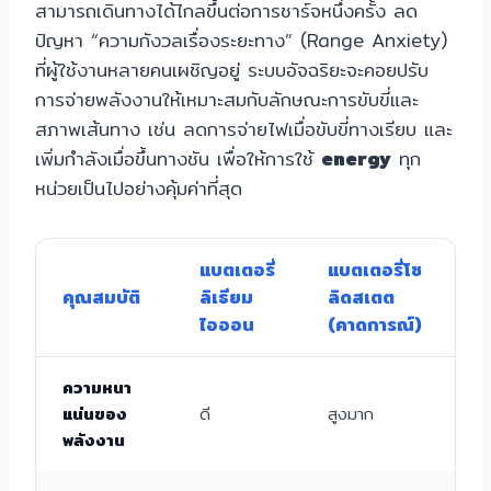
สามารถเดินทางได้ไกลขึ้นต่อการชาร์จหนึ่งครั้ง ลด
ปัญหา “ความกังวลเรื่องระยะทาง” (Range Anxiety)
ที่ผู้ใช้งานหลายคนเผชิญอยู่ ระบบอัจฉริยะจะคอยปรับ
การจ่ายพลังงานให้เหมาะสมกับลักษณะการขับขี่และ
สภาพเส้นทาง เช่น ลดการจ่ายไฟเมื่อขับขี่ทางเรียบ และ
เพิ่มกำลังเมื่อขึ้นทางชัน เพื่อให้การใช้
energy
ทุก
หน่วยเป็นไปอย่างคุ้มค่าที่สุด
แบตเตอรี่
แบตเตอรี่โซ
คุณสมบัติ
ลิเธียม
ลิดสเตต
ไอออน
(คาดการณ์)
ความหนา
แน่นของ
ดี
สูงมาก
พลังงาน