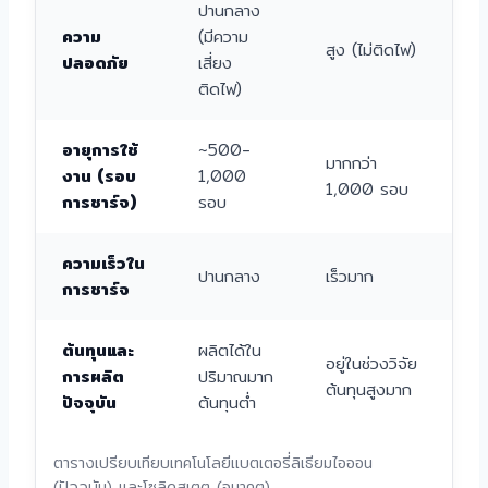
ปานกลาง
ความ
(มีความ
สูง (ไม่ติดไฟ)
ปลอดภัย
เสี่ยง
ติดไฟ)
อายุการใช้
~500-
มากกว่า
งาน (รอบ
1,000
1,000 รอบ
การชาร์จ)
รอบ
ความเร็วใน
ปานกลาง
เร็วมาก
การชาร์จ
ต้นทุนและ
ผลิตได้ใน
อยู่ในช่วงวิจัย
การผลิต
ปริมาณมาก
ต้นทุนสูงมาก
ปัจจุบัน
ต้นทุนต่ำ
ตารางเปรียบเทียบเทคโนโลยีแบตเตอรี่ลิเธียมไอออน
(ปัจจุบัน) และโซลิดสเตต (อนาคต)