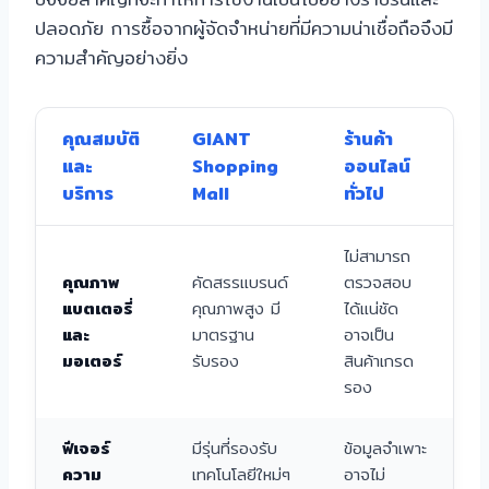
ปลอดภัย การซื้อจากผู้จัดจำหน่ายที่มีความน่าเชื่อถือจึงมี
ความสำคัญอย่างยิ่ง
คุณสมบัติ
GIANT
ร้านค้า
และ
Shopping
ออนไลน์
บริการ
Mall
ทั่วไป
ไม่สามารถ
คุณภาพ
คัดสรรแบรนด์
ตรวจสอบ
แบตเตอรี่
คุณภาพสูง มี
ได้แน่ชัด
และ
มาตรฐาน
อาจเป็น
มอเตอร์
รับรอง
สินค้าเกรด
รอง
ฟีเจอร์
มีรุ่นที่รองรับ
ข้อมูลจำเพาะ
ความ
เทคโนโลยีใหม่ๆ
อาจไม่