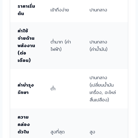
ราคาเริ่ม
เข้าถึงง่าย
ปานกลาง
สู
ต้น
ค่าใช้
สู
จ่ายด้าน
(ค่
ต่ำมาก (ค่า
ปานกลาง
พลังงาน
มั
ไฟฟ้า)
(ค่าน้ำมัน)
(ต่อ
ชา
เดือน)
EV
ปานกลาง
ค่าบำรุง
(เปลี่ยนน้ำมัน
ต่ำ
สู
รักษา
เครื่อง, อะไหล่
สิ้นเปลือง)
ความ
คล่อง
ตัวใน
สูงที่สุด
สูง
ต่ำ