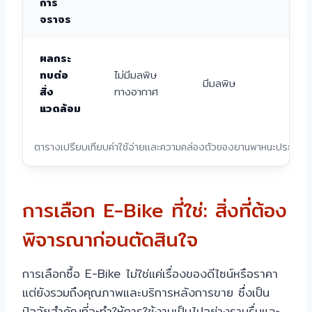
การ
จราจร
ผลกระ
มี
ทบต่อ
ไม่มีมลพิษ
(ย
มีมลพิษ
สิ่ง
ทางอากาศ
รถ
แวดล้อม
ไฟ
ตารางเปรียบเทียบค่าใช้จ่ายและความคล่องตัวของยานพาหนะประเภทต
การเลือก E-Bike ที่ใช่: สิ่งที่ต้อง
พิจารณาก่อนตัดสินใจ
การเลือกซื้อ E-Bike ไม่ใช่แค่เรื่องของดีไซน์หรือราคา
แต่ยังรวมถึงคุณภาพและบริการหลังการขาย ซึ่งเป็น
ปัจจัยสำคัญที่จะทำให้การใช้งานเป็นไปอย่างราบรื่นและ