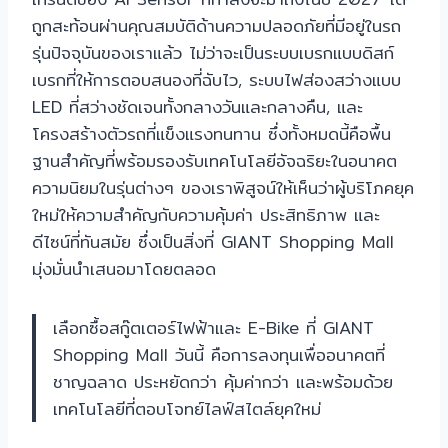
ถูกสะท้อนผ่านคุณสมบัติด้านความปลอดภัยที่มีอยู่ในรถ
รุ่นปัจจุบันของเราแล้ว ไม่ว่าจะเป็นระบบเบรกแบบดิสก์
เบรกที่ให้การตอบสนองที่ฉับไว, ระบบไฟส่องสว่างแบบ
LED ที่สว่างชัดเจนทั้งกลางวันและกลางคืน, และ
โครงสร้างตัวรถที่แข็งแรงทนทาน ซึ่งทั้งหมดนี้คือพื้น
ฐานสำคัญที่พร้อมรองรับเทคโนโลยีอัจฉริยะในอนาคต
ความนิยมในรุ่นต่างๆ ของเราพิสูจน์ให้เห็นว่าผู้บริโภคยุค
ใหม่ให้ความสำคัญกับความคุ้มค่า ประสิทธิภาพ และ
ดีไซน์ที่ทันสมัย ซึ่งเป็นสิ่งที่ GIANT Shopping Mall
มุ่งมั่นนำเสนอมาโดยตลอด
เลือกซื้อสกู๊ตเตอร์ไฟฟ้าและ E-Bike ที่ GIANT
Shopping Mall วันนี้ คือการลงทุนเพื่ออนาคตที่
ชาญฉลาด ประหยัดกว่า คุ้มค่ากว่า และพร้อมด้วย
เทคโนโลยีที่ตอบโจทย์ไลฟ์สไตล์ยุคใหม่