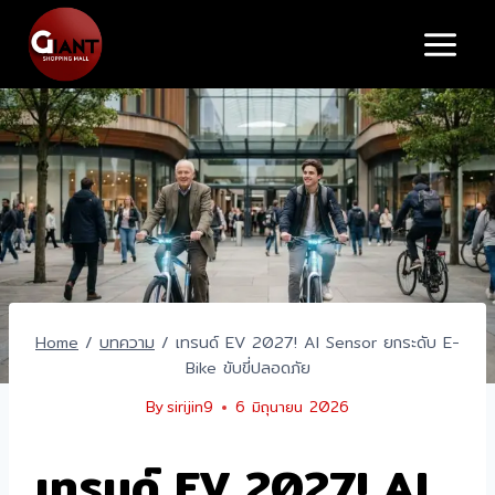
Skip
to
content
Home
/
บทความ
/
เทรนด์ EV 2027! AI Sensor ยกระดับ E-
Bike ขับขี่ปลอดภัย
By
sirijin9
6 มิถุนายน 2026
เทรนด์ EV 2027! AI