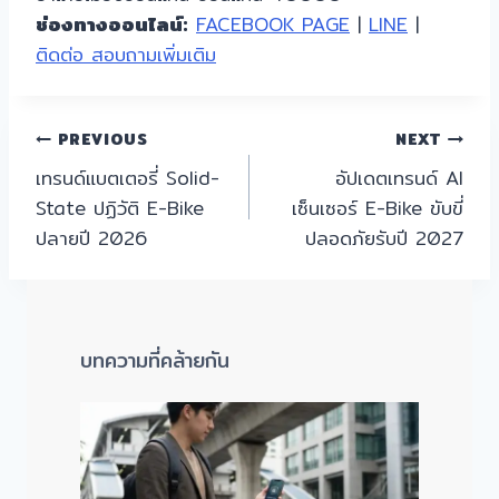
ช่องทางออนไลน์:
FACEBOOK PAGE
|
LINE
|
ติดต่อ สอบถามเพิ่มเติม
แนะแนว
PREVIOUS
NEXT
เทรนด์แบตเตอรี่ Solid-
อัปเดตเทรนด์ AI
เรื่อง
State ปฏิวัติ E-Bike
เซ็นเซอร์ E-Bike ขับขี่
ปลายปี 2026
ปลอดภัยรับปี 2027
บทความที่คล้ายกัน