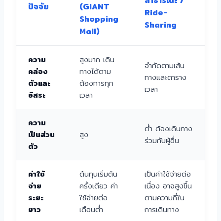
สาธารณะ /
ปัจจัย
(GIANT
Ride-
Shopping
Sharing
Mall)
ความ
สูงมาก เดิน
จำกัดตามเส้น
คล่อง
ทางได้ตาม
ทางและตาราง
ตัวและ
ต้องการทุก
เวลา
อิสระ
เวลา
ความ
ต่ำ ต้องเดินทาง
เป็นส่วน
สูง
ร่วมกับผู้อื่น
ตัว
ค่าใช้
ต้นทุนเริ่มต้น
เป็นค่าใช้จ่ายต่อ
จ่าย
ครั้งเดียว ค่า
เนื่อง อาจสูงขึ้น
ระยะ
ใช้จ่ายต่อ
ตามความถี่ใน
ยาว
เดือนต่ำ
การเดินทาง