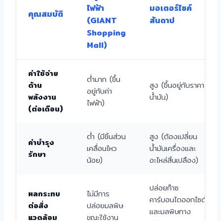
ไฟฟ้า
มอเตอร์ไซค์
คุณสมบัติ
(GIANT
สันดาป
Shopping
Mall)
ค่าใช้จ่าย
ต่ำมาก (ขึ้น
ด้าน
สูง (ขึ้นอยู่กับราคา
อยู่กับค่า
พลังงาน
น้ำมัน)
ไฟฟ้า)
(ต่อเดือน)
ต่ำ (มีชิ้นส่วน
สูง (ต้องเปลี่ยน
ค่าบำรุง
เคลื่อนไหว
น้ำมันเครื่องและ
รักษา
น้อย)
อะไหล่สิ้นเปลือง)
ปล่อยก๊าซ
ผลกระทบ
ไม่มีการ
คาร์บอนไดออกไซด์
ต่อสิ่ง
ปล่อยมลพิษ
และมลพิษทาง
แวดล้อม
ขณะใช้งาน