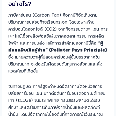
อย่างไร?
ภาษีคาร์บอน (Carbon Tax) คือภาษีที่จัดเก็บตาม
ปริมาณการปล่อยก๊าซเรือนกระจก โดยเฉพาะก๊าซ
คาร์บอนไดออกไซด์ (CO2) จากกิจกรรมต่างๆ เช่น การ
เผาไหม้เชื้อเพลิงฟอสซิลในภาคอุตสาหกรรม การผลิต
ไฟฟ้า และการขนส่ง หลักการสำคัญของภาษีนี้คือ
“ผู้
ก่อมลพิษเป็นผู้จ่าย” (Polluter Pays Principle)
ซึ่งหมายความว่าผู้ที่ปล่อยคาร์บอนสู่ชั้นบรรยากาศใน
ปริมาณมาก จะต้องรับผิดชอบต้นทุนทางสังคมและสิ่ง
แวดล้อมที่เกิดขึ้น
ในทางปฏิบัติ ภาครัฐจะกำหนดอัตราภาษีต่อหน่วยการ
ปล่อยคาร์บอน เช่น บาทต่อตันคาร์บอนไดออกไซด์เทียบ
เท่า (tCO2e) ในประเทศไทย กรมสรรพสามิตได้เริ่ม
ศึกษาและเตรียมการเก็บภาษีจากน้ำมันและผลิตภัณฑ์
น้ำมัน โดยมีอัตราภาษีเบื้องต้นที่คาดการณ์ไว้ประมาณ