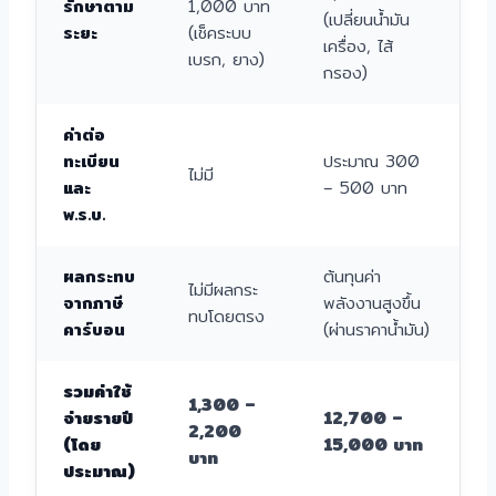
รักษาตาม
1,000 บาท
(เปลี่ยนน้ำมัน
ระยะ
(เช็คระบบ
เครื่อง, ไส้
เบรก, ยาง)
กรอง)
ค่าต่อ
ทะเบียน
ประมาณ 300
ไม่มี
และ
– 500 บาท
พ.ร.บ.
ผลกระทบ
ต้นทุนค่า
ไม่มีผลกระ
จากภาษี
พลังงานสูงขึ้น
ทบโดยตรง
คาร์บอน
(ผ่านราคาน้ำมัน)
รวมค่าใช้
1,300 –
จ่ายรายปี
12,700 –
2,200
(โดย
15,000 บาท
บาท
ประมาณ)