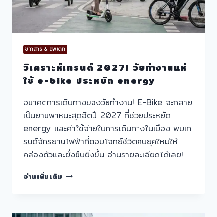
ข่าาสาร & อัพเดท
วิเคราะห์เทรนด์ 2027! วัยทำงานแห่
ใช้ e-bike ประหยัด energy
อนาคตการเดินทางของวัยทำงาน! E-Bike จะกลาย
เป็นยานพาหนะสุดฮิตปี 2027 ที่ช่วยประหยัด
energy และค่าใช้จ่ายในการเดินทางในเมือง พบเท
รนด์จักรยานไฟฟ้าที่ตอบโจทย์ชีวิตคนยุคใหม่ให้
คล่องตัวและยั่งยืนยิ่งขึ้น อ่านรายละเอียดได้เลย!
วิเคราะห์
อ่านเพิ่มเติม
เท
รนด์
2027!
วัย