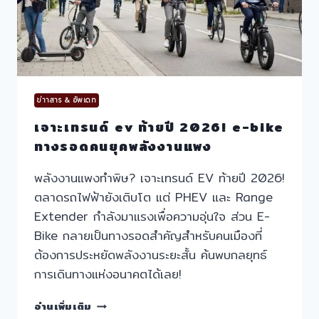
ง่าย
ปลอดภัย
ข่าาสาร & อัพเดท
เจาะเทรนด์ ev ท้ายปี 2026! e-bike
ทางรอดคนยุคพลังงานแพง
พลังงานแพงทำพิษ? เจาะเทรนด์ EV ท้ายปี 2026!
ตลาดรถไฟฟ้ายังเติบโต แต่ PHEV และ Range
Extender กำลังมาแรงเพื่อความอุ่นใจ ส่วน E-
Bike กลายเป็นทางรอดสำคัญสำหรับคนเมืองที่
ต้องการประหยัดพลังงานระยะสั้น ค้นพบกลยุทธ์
การเดินทางแห่งอนาคตได้เลย!
เจาะ
อ่านเพิ่มเติม
เท