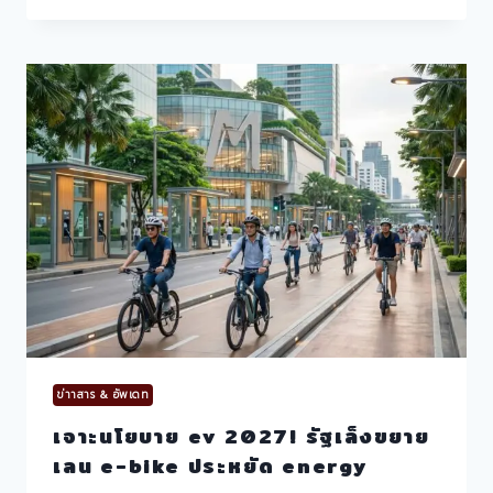
รนด์
EV
ท้าย
ปี
2026!
E-
BIKE
ทาง
รอด
คน
ยุค
พลังงาน
แพง
ข่าาสาร & อัพเดท
เจาะนโยบาย ev 2027! รัฐเล็งขยาย
เลน e-bike ประหยัด energy