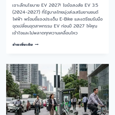
เจาะลึกนโยบาย EV 2027! ไขข้อสงสัย EV 3.5
(2024-2027) ที่รัฐบาลไทยมุ่งส่งเสริมยานยนต์
ไฟฟ้า พร้อมชี้แจงประเด็น E-Bike และเตรียมรับมือ
จุดเปลี่ยนอุตสาหกรรม EV ก่อนปี 2027 ให้คุณ
เข้าใจและไม่พลาดทุกความเคลื่อนไหว
เจาะ
อ่านเพิ่มเติม
นโยบาย
EV
2027!
รัฐ
เล็ง
ขยาย
เลน
E-
BIKE
ประหยัด
ENERGY