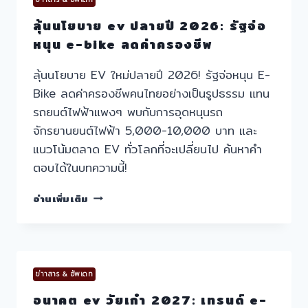
ลุ้นนโยบาย ev ปลายปี 2026: รัฐจ่อ
หนุน e-bike ลดค่าครองชีพ
ลุ้นนโยบาย EV ใหม่ปลายปี 2026! รัฐจ่อหนุน E-
Bike ลดค่าครองชีพคนไทยอย่างเป็นรูปธรรม แทน
รถยนต์ไฟฟ้าแพงๆ พบกับการอุดหนุนรถ
จักรยานยนต์ไฟฟ้า 5,000-10,000 บาท และ
แนวโน้มตลาด EV ทั่วโลกที่จะเปลี่ยนไป ค้นหาคำ
ตอบได้ในบทความนี้!
ลุ้น
อ่านเพิ่มเติม
นโยบาย
EV
ปลาย
ปี
2026:
ข่าาสาร & อัพเดท
รัฐ
จ่อ
อนาคต ev วัยเก๋า 2027: เทรนด์ e-