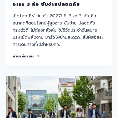
หนุน
bike 3 ล้อ ขับง่ายปลอดภัย
E-
BIKE
เปิดโลก EV วัยเก๋า 2027! E-Bike 3 ล้อ คือ
ลด
อนาคตที่ตอบโจทย์ผู้สูงอายุ ขับง่าย ปลอดภัย
ค่า
ครอง
ทรงตัวดี ไม่ต้องกลัวล้ม ใช้ชีวิตประจำวันสบาย
ชีพ
ประหยัดพลังงาน ชาร์จไฟบ้านสะดวก. สัมผัสอิสระ
การเดินทางที่ใช่สำหรับคุณ.
อนาคต
อ่านเพิ่มเติม
EV
วัย
เก๋า
2027:
เท
รนด์
E-
BIKE
3
ล้อ
ขับ