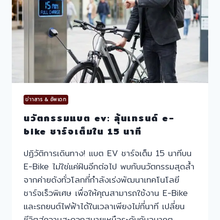
BIKE
ลด
อุบัติเหตุ
ข่าาสาร & อัพเดท
นวัตกรรมแบต ev: ลุ้นเทรนด์ e-
bike ชาร์จเต็มใน 15 นาที
ปฏิวัติการเดินทาง! แบต EV ชาร์จเต็ม 15 นาทีบน
E-Bike ไม่ใช่แค่ฝันอีกต่อไป พบกับนวัตกรรมสุดล้ำ
จากค่ายดังทั่วโลกที่กำลังเร่งพัฒนาเทคโนโลยี
ชาร์จเร็วพิเศษ เพื่อให้คุณสามารถใช้งาน E-Bike
และรถยนต์ไฟฟ้าได้ในเวลาเพียงไม่กี่นาที เปลี่ยน
ชีวิตสู่ความสะดวกสบายเหนือระดับกับอนาคต