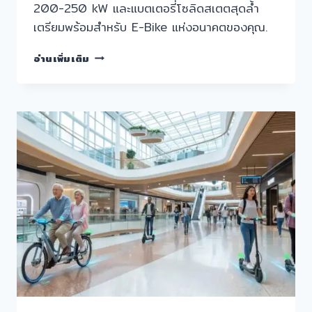
200-250 kW และแบตเตอรี่โซลิดสเตตสุดล้ำ
เตรียมพร้อมสำหรับ E-Bike แห่งอนาคตของคุณ.
อัปเดต
อ่านเพิ่มเติม
เท
รนด์
2027:
นวัตกรรม
FAST
CHARGE
พลิก
โฉม
E-
BIKE