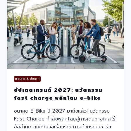
สาย
ขับ
E-
BIKE
ไป
ชาร์จ
ไป
ไม่
ต้อง
จอด
ข่าาสาร & อัพเดท
อัปเดตเทรนด์ 2027: นวัตกรรม
fast charge พลิกโฉม e-bike
อนาคต E-Bike ปี 2027 มาถึงแล้ว! นวัตกรรม
Fast Charge กำลังพลิกโฉมสู่การเดินทางไกลไร้
ข้อจำกัด หมดกังวลเรื่องระยะทางด้วยระบบชาร์จ