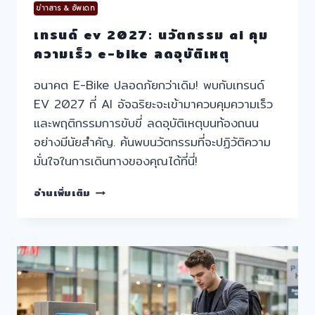
ข่าาสาร & อัพเดท
เทรนด์ ev 2027: นวัตกรรม ai คุม
ความเร็ว e-bike ลดอุบัติเหตุ
อนาคต E-Bike ปลอดภัยกว่าเดิม! พบกับเทรนด์
EV 2027 ที่ AI อัจฉริยะจะเข้ามาควบคุมความเร็ว
และพฤติกรรมการขับขี่ ลดอุบัติเหตุบนท้องถนน
อย่างมีนัยสำคัญ. ค้นพบนวัตกรรมที่จะปฏิวัติความ
มั่นใจในการเดินทางของคุณได้ที่นี่!
เท
อ่านเพิ่มเติม
รนด์
EV
2027:
นวัตกรรม
AI
คุม
ความเร็ว
E-