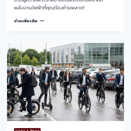
พลังงานไฟฟ้าที่คุณต้องห้ามพลาด!
นวัตกรรม
อ่านเพิ่มเติม
แบต
EV:
ลุ้น
เท
รนด์
E-
BIKE
ชาร์จ
เต็ม
ใน
15
นาที
ข่าาสาร & อัพเดท