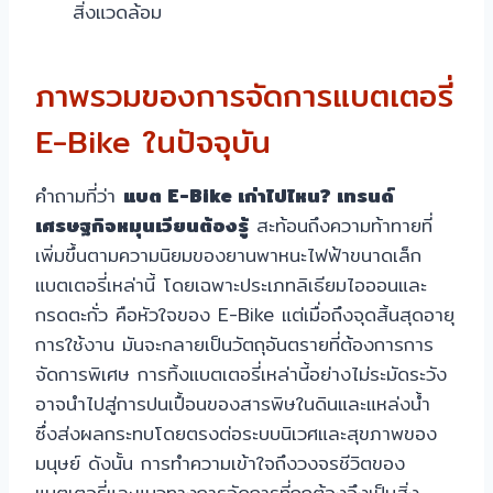
สิ่งแวดล้อม
ภาพรวมของการจัดการแบตเตอรี่
E-Bike ในปัจจุบัน
คำถามที่ว่า
แบต E-Bike เก่าไปไหน? เทรนด์
เศรษฐกิจหมุนเวียนต้องรู้
สะท้อนถึงความท้าทายที่
เพิ่มขึ้นตามความนิยมของยานพาหนะไฟฟ้าขนาดเล็ก
แบตเตอรี่เหล่านี้ โดยเฉพาะประเภทลิเธียมไอออนและ
กรดตะกั่ว คือหัวใจของ E-Bike แต่เมื่อถึงจุดสิ้นสุดอายุ
การใช้งาน มันจะกลายเป็นวัตถุอันตรายที่ต้องการการ
จัดการพิเศษ การทิ้งแบตเตอรี่เหล่านี้อย่างไม่ระมัดระวัง
อาจนำไปสู่การปนเปื้อนของสารพิษในดินและแหล่งน้ำ
ซึ่งส่งผลกระทบโดยตรงต่อระบบนิเวศและสุขภาพของ
มนุษย์ ดังนั้น การทำความเข้าใจถึงวงจรชีวิตของ
แบตเตอรี่และแนวทางการจัดการที่ถูกต้องจึงเป็นสิ่ง