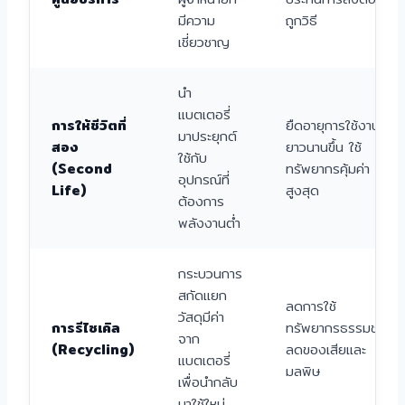
มีความ
ถูกวิธี
เชี่ยวชาญ
นำ
แบตเตอรี่
การให้ชีวิตที่
ยืดอายุการใช้งานให้
มาประยุกต์
สอง
ยาวนานขึ้น ใช้
ใช้กับ
(Second
ทรัพยากรคุ้มค่า
อุปกรณ์ที่
Life)
สูงสุด
ต้องการ
พลังงานต่ำ
กระบวนการ
สกัดแยก
ลดการใช้
วัสดุมีค่า
การรีไซเคิล
ทรัพยากรธรรมชาติ
จาก
(Recycling)
ลดของเสียและ
แบตเตอรี่
มลพิษ
เพื่อนำกลับ
มาใช้ใหม่