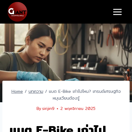
Skip
to
content
Home
/
บทความ
/
แบต E-Bike เก่าไปไหน? เทรนด์เศรษฐกิจ
หมุนเวียนต้องรู้
By
sirijin9
2 พฤศจิกายน 2025
แบต E-Bike เก่าไป