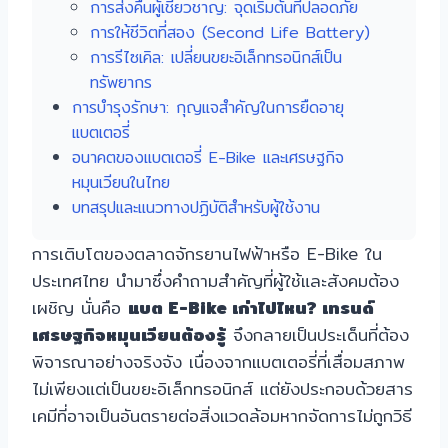
การส่งคืนผู้เชี่ยวชาญ: จุดเริ่มต้นที่ปลอดภัย
การให้ชีวิตที่สอง (Second Life Battery)
การรีไซเคิล: เปลี่ยนขยะอิเล็กทรอนิกส์เป็น
ทรัพยากร
การบำรุงรักษา: กุญแจสำคัญในการยืดอายุ
แบตเตอรี่
อนาคตของแบตเตอรี่ E-Bike และเศรษฐกิจ
หมุนเวียนในไทย
บทสรุปและแนวทางปฏิบัติสำหรับผู้ใช้งาน
การเติบโตของตลาดจักรยานไฟฟ้าหรือ E-Bike ใน
ประเทศไทย นำมาซึ่งคำถามสำคัญที่ผู้ใช้และสังคมต้อง
เผชิญ นั่นคือ
แบต E-Bike เก่าไปไหน? เทรนด์
เศรษฐกิจหมุนเวียนต้องรู้
จึงกลายเป็นประเด็นที่ต้อง
พิจารณาอย่างจริงจัง เนื่องจากแบตเตอรี่ที่เสื่อมสภาพ
ไม่เพียงแต่เป็นขยะอิเล็กทรอนิกส์ แต่ยังประกอบด้วยสาร
เคมีที่อาจเป็นอันตรายต่อสิ่งแวดล้อมหากจัดการไม่ถูกวิธี