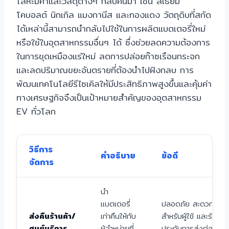
โลหะมีค่าและวัสดุต่างๆ กลับคืนมา เช่น ลิเธียม
โคบอลต์ นิกเกิล แมงกานีส และทองแดง วัตถุดิบที่สกัด
ได้เหล่านี้สามารถนำกลับไปใช้ในการผลิตแบตเตอรี่ใหม่
หรือใช้ในอุตสาหกรรมอื่นๆ ได้ ซึ่งช่วยลดความต้องการ
ในการขุดเหมืองแร่ใหม่ ลดการปล่อยก๊าซเรือนกระจก
และลดปริมาณขยะอันตรายที่ต้องนำไปฝังกลบ การ
พัฒนเทคโนโลยีรีไซเคิลให้มีประสิทธิภาพสูงขึ้นและคุ้มค่า
ทางเศรษฐกิจจึงเป็นเป้าหมายสำคัญของอุตสาหกรรม
EV ทั่วโลก
วิธีการ
คำอธิบาย
ข้อดี
จัดการ
นำ
แบตเตอรี่
ปลอดภัย สะดวก
ส่งคืนร้านค้า/
เก่าคืนให้กับ
สำหรับผู้ใช้ และรับ
ศูนย์บริการ
ผู้จำหน่ายที่
ประกันการส่งต่อที่