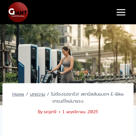
Skip
to
content
Home
/
บทความ
/
ไม่ต้องรอชาร์จ! สถานีสลับแบตฯ E-Bike
เทรนด์ใหม่มาแรง
By
sirijin9
1 พฤศจิกายน 2025