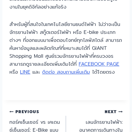
งานในยุคดิจิทัลอย่างแท้จริง
สำหรับผู้ที่สนใจในเทคโนโลยียานยนต์ไฟฟ้า ไม่ว่าจะเป็น
จักรยานไฟฟ้า สกู๊ตเตอร์ไฟฟ้า หรือ E-bike ประเภท
ต่างๆ ที่ออกแบบมาเพื่อตอบโจทย์ทุกไลฟ์สไตล์ สามารถ
ค้นหาข้อมูลและผลิตภัณฑ์ที่เหมาะสมได้ที่ GIANT
Shopping Mall ศูนย์รวมจักรยานไฟฟ้าที่ครบวงจร
สามารถดูรายละเอียดเพิ่มเติมได้ที่
FACEBOOK PAGE
หรือ
LINE
และ
ติดต่อ สอบถามเพิ่มเติม
ได้โดยตรง
แนะแนว
PREVIOUS
NEXT
ทอร์คเซ็นเซอร์ vs เคเดน
เลนจักรยานไฟฟ้า:
เรื่อง
ซ์เซ็นเซอร์: E-Bike แบบ
อนาคตการเดินทางใน