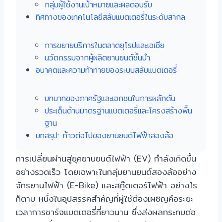
กลุ่มผู้ใช้งานเป้าหมายและผลตอบรับ
ทิศทางของเทคโนโลยีสลับแบตเตอรี่ในระดับสากล
การขยายบริการในตลาดยุโรปและเอเชีย
นวัตกรรมจากผู้ผลิตยานยนต์ชั้นนำ
อนาคตและความท้าทายของระบบสลับแบตเตอรี่
บทบาทของภาครัฐและเอกชนในการผลักดัน
ประเด็นด้านมาตรฐานแบตเตอรี่และโครงสร้างพื้น
ฐาน
บทสรุป: ก้าวต่อไปของยานยนต์ไฟฟ้าสองล้อ
การเปลี่ยนผ่านสู่ยุคยานยนต์ไฟฟ้า (EV) กำลังเกิดขึ้น
อย่างรวดเร็ว โดยเฉพาะในกลุ่มยานยนต์สองล้ออย่าง
จักรยานไฟฟ้า (E-Bike) และสกู๊ตเตอร์ไฟฟ้า อย่างไร
ก็ตาม หนึ่งในอุปสรรคสำคัญที่ผู้ใช้ต้องเผชิญคือระยะ
เวลาการชาร์จแบตเตอรี่ที่ยาวนาน ซึ่งส่งผลกระทบต่อ