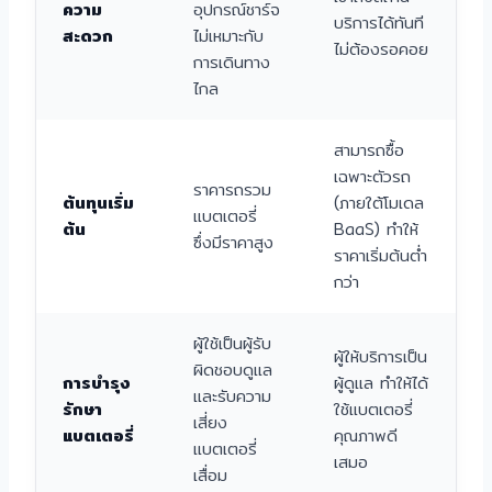
ความ
อุปกรณ์ชาร์จ
บริการได้ทันที
สะดวก
ไม่เหมาะกับ
ไม่ต้องรอคอย
การเดินทาง
ไกล
สามารถซื้อ
เฉพาะตัวรถ
ราคารถรวม
ต้นทุนเริ่ม
(ภายใต้โมเดล
แบตเตอรี่
ต้น
BaaS) ทำให้
ซึ่งมีราคาสูง
ราคาเริ่มต้นต่ำ
กว่า
ผู้ใช้เป็นผู้รับ
ผู้ให้บริการเป็น
ผิดชอบดูแล
การบำรุง
ผู้ดูแล ทำให้ได้
และรับความ
รักษา
ใช้แบตเตอรี่
เสี่ยง
แบตเตอรี่
คุณภาพดี
แบตเตอรี่
เสมอ
เสื่อม