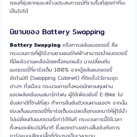
ตอนที่ยุ่งยากและสร้างประสบการณ์ที่ราบรื่นที่สุดเท่าที่จะ
เป็นไปได้
นิยามของ Battery Swapping
Battery Swapping
หรือการสลับแบตเตอรี่ คือ
กระบวนการที่ผู้ใช้งานยานยนต์ไฟฟ้าสามารถนำแบตเตอรี่
ที่มีพลังงานเหลือน้อยหรือหมดแล้ว มาเปลี่ยนกับ
แบตเตอรี่ที่ชาร์จเต็ม 100% จากตู้สลับแบตเตอรี่
อัตโนมัติ (Swapping Cabinet) ที่ติดตั้งไว้ตามจุด
ต่างๆ ทั่วเมือง กระบวนการทั้งหมดมักควบคุมผ่าน
แอปพลิเคชันบนสมาร์ทโฟน ผู้ใช้เพียงขับขี่ E-Bike ไป
ยังสถานีที่ใกล้ที่สุด ทำการยืนยันตัวตนผ่านแอปฯ จากนั้น
ช่องเก็บแบตเตอรี่ที่ชาร์จเต็มจะปลดล็อกออกมาให้ผู้ใช้นำ
ไปเปลี่ยนกับแบตเตอรี่เก่าได้ทันที กระบวนการนี้ใช้เวลา
ทั้งหมดเพียงไม่กี่นาที ซึ่งแตกต่างอย่างสิ้นเชิงกับการ
ชาร์จแบบเสียบปลั๊กที่ต้องรอเป็นเวลานาน