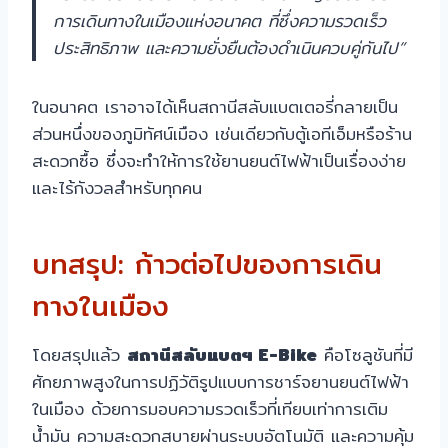
การเดินทางในเมืองแห่งอนาคต ที่ซึ่งความรวดเร็ว
ประสิทธิภาพ และความยั่งยืนต้องดำเนินควบคู่กันไป”
ในอนาคต เราอาจได้เห็นสถานีสลับแบตเตอรี่กลายเป็น
ส่วนหนึ่งของภูมิทัศน์เมือง เช่นเดียวกับตู้เอทีเอ็มหรือร้าน
สะดวกซื้อ ซึ่งจะทำให้การใช้ยานยนต์ไฟฟ้าเป็นเรื่องง่าย
และไร้กังวลสำหรับทุกคน
บทสรุป: ก้าวต่อไปของการเดิน
ทางในเมือง
โดยสรุปแล้ว
สถานีสลับแบตฯ E-Bike
คือโซลูชันที่มี
ศักยภาพสูงในการปฏิวัติรูปแบบการชาร์จยานยนต์ไฟฟ้า
ในเมือง ด้วยการมอบความรวดเร็วที่เทียบเท่าการเติม
น้ำมัน ความสะดวกสบายผ่านระบบอัตโนมัติ และความคุ้ม