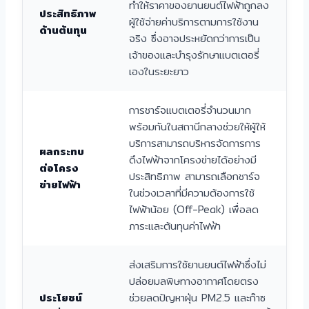
ทำให้ราคาของยานยนต์ไฟฟ้าถูกลง
ประสิทธิภาพ
ผู้ใช้จ่ายค่าบริการตามการใช้งาน
ด้านต้นทุน
จริง ซึ่งอาจประหยัดกว่าการเป็น
เจ้าของและบำรุงรักษาแบตเตอรี่
เองในระยะยาว
การชาร์จแบตเตอรี่จำนวนมาก
พร้อมกันในสถานีกลางช่วยให้ผู้ให้
บริการสามารถบริหารจัดการการ
ผลกระทบ
ดึงไฟฟ้าจากโครงข่ายได้อย่างมี
ต่อโครง
ประสิทธิภาพ สามารถเลือกชาร์จ
ข่ายไฟฟ้า
ในช่วงเวลาที่มีความต้องการใช้
ไฟฟ้าน้อย (Off-Peak) เพื่อลด
ภาระและต้นทุนค่าไฟฟ้า
ส่งเสริมการใช้ยานยนต์ไฟฟ้าซึ่งไม่
ปล่อยมลพิษทางอากาศโดยตรง
ประโยชน์
ช่วยลดปัญหาฝุ่น PM2.5 และก๊าซ