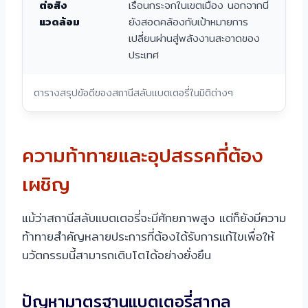
ต่อสิ่ง
เรือนกระจกในเขตเมือง นอกจากนี้
แวดล้อม
ยังสอดคล้องกับเป้าหมายการ
เปลี่ยนผ่านสู่พลังงานสะอาดของ
ประเทศ
ตารางสรุปข้อดีของสถานีสลับแบตเตอรี่ในมิติต่างๆ
ความท้าทายและอุปสรรคที่ต้อง
เผชิญ
แม้ว่าสถานีสลับแบตเตอรี่จะมีศักยภาพสูง แต่ก็ยังมีความ
ท้าทายสำคัญหลายประการที่ต้องได้รับการแก้ไขเพื่อให้
นวัตกรรมนี้สามารถเติบโตได้อย่างยั่งยืน
ปัญหามาตรฐานแบตเตอรี่สากล