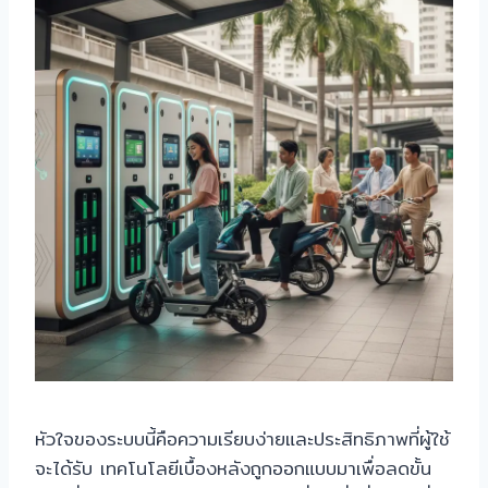
หัวใจของระบบนี้คือความเรียบง่ายและประสิทธิภาพที่ผู้ใช้
จะได้รับ เทคโนโลยีเบื้องหลังถูกออกแบบมาเพื่อลดขั้น