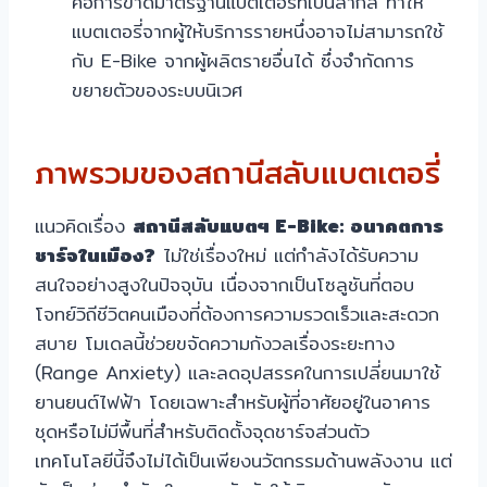
คือการขาดมาตรฐานแบตเตอรี่ที่เป็นสากล ทำให้
แบตเตอรี่จากผู้ให้บริการรายหนึ่งอาจไม่สามารถใช้
กับ E-Bike จากผู้ผลิตรายอื่นได้ ซึ่งจำกัดการ
ขยายตัวของระบบนิเวศ
ภาพรวมของสถานีสลับแบตเตอรี่
แนวคิดเรื่อง
สถานีสลับแบตฯ E-Bike: อนาคตการ
ชาร์จในเมือง?
ไม่ใช่เรื่องใหม่ แต่กำลังได้รับความ
สนใจอย่างสูงในปัจจุบัน เนื่องจากเป็นโซลูชันที่ตอบ
โจทย์วิถีชีวิตคนเมืองที่ต้องการความรวดเร็วและสะดวก
สบาย โมเดลนี้ช่วยขจัดความกังวลเรื่องระยะทาง
(Range Anxiety) และลดอุปสรรคในการเปลี่ยนมาใช้
ยานยนต์ไฟฟ้า โดยเฉพาะสำหรับผู้ที่อาศัยอยู่ในอาคาร
ชุดหรือไม่มีพื้นที่สำหรับติดตั้งจุดชาร์จส่วนตัว
เทคโนโลยีนี้จึงไม่ได้เป็นเพียงนวัตกรรมด้านพลังงาน แต่