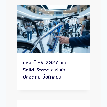
เทรนด์ EV 2027: แบต
Solid-State ชาร์จไว
ปลอดภัย วิ่งไกลขึ้น