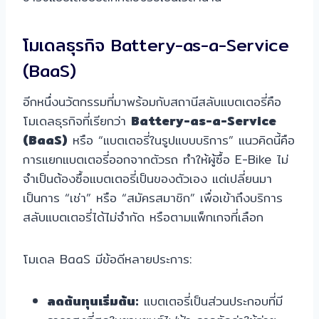
โมเดลธุรกิจ Battery-as-a-Service
(BaaS)
อีกหนึ่งนวัตกรรมที่มาพร้อมกับสถานีสลับแบตเตอรี่คือ
โมเดลธุรกิจที่เรียกว่า
Battery-as-a-Service
(BaaS)
หรือ “แบตเตอรี่ในรูปแบบบริการ” แนวคิดนี้คือ
การแยกแบตเตอรี่ออกจากตัวรถ ทำให้ผู้ซื้อ E-Bike ไม่
จำเป็นต้องซื้อแบตเตอรี่เป็นของตัวเอง แต่เปลี่ยนมา
เป็นการ “เช่า” หรือ “สมัครสมาชิก” เพื่อเข้าถึงบริการ
สลับแบตเตอรี่ได้ไม่จำกัด หรือตามแพ็กเกจที่เลือก
โมเดล BaaS มีข้อดีหลายประการ:
ลดต้นทุนเริ่มต้น:
แบตเตอรี่เป็นส่วนประกอบที่มี