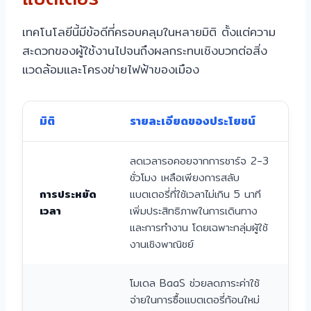
เทคโนโลยีนี้มีข้อดีที่ครอบคลุมในหลายมิติ ตั้งแต่ความ
สะดวกของผู้ใช้งานไปจนถึงผลกระทบเชิงบวกต่อสิ่ง
แวดล้อมและโครงข่ายไฟฟ้าของเมือง
มิติ
รายละเอียดของประโยชน์
ลดเวลารอคอยจากการชาร์จ 2-3
ชั่วโมง เหลือเพียงการสลับ
การประหยัด
แบตเตอรี่ที่ใช้เวลาไม่เกิน 5 นาที
เวลา
เพิ่มประสิทธิภาพในการเดินทาง
และการทำงาน โดยเฉพาะกลุ่มผู้ใช้
งานเชิงพาณิชย์
โมเดล BaaS ช่วยลดภาระค่าใช้
จ่ายในการซื้อแบตเตอรี่ก้อนใหม่