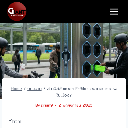
Skip
to
content
Home
/
บทความ
/
สถานีสลับแบตฯ E-Bike: อนาคตการชาร์จ
ในเมือง?
By
sirijin9
2 พฤศจิกายน 2025
“`html