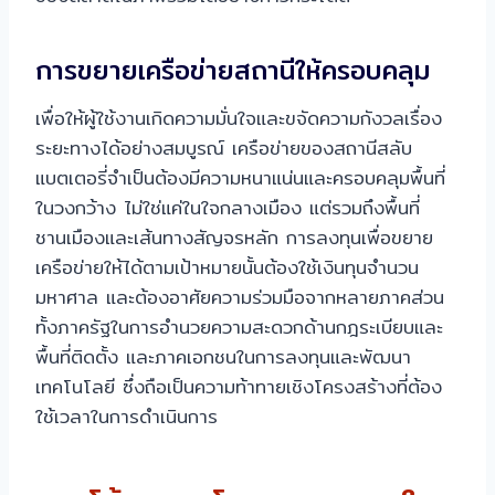
การขยายเครือข่ายสถานีให้ครอบคลุม
เพื่อให้ผู้ใช้งานเกิดความมั่นใจและขจัดความกังวลเรื่อง
ระยะทางได้อย่างสมบูรณ์ เครือข่ายของสถานีสลับ
แบตเตอรี่จำเป็นต้องมีความหนาแน่นและครอบคลุมพื้นที่
ในวงกว้าง ไม่ใช่แค่ในใจกลางเมือง แต่รวมถึงพื้นที่
ชานเมืองและเส้นทางสัญจรหลัก การลงทุนเพื่อขยาย
เครือข่ายให้ได้ตามเป้าหมายนั้นต้องใช้เงินทุนจำนวน
มหาศาล และต้องอาศัยความร่วมมือจากหลายภาคส่วน
ทั้งภาครัฐในการอำนวยความสะดวกด้านกฎระเบียบและ
พื้นที่ติดตั้ง และภาคเอกชนในการลงทุนและพัฒนา
เทคโนโลยี ซึ่งถือเป็นความท้าทายเชิงโครงสร้างที่ต้อง
ใช้เวลาในการดำเนินการ