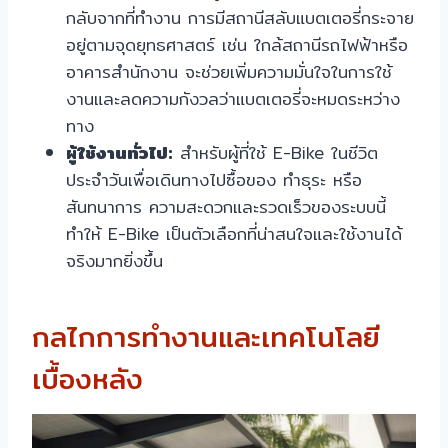
กลับจากที่ทำงาน การมีสถานีสลับแบตเตอรี่กระจาย
อยู่ตามจุดยุทธศาสตร์ เช่น ใกล้สถานีรถไฟฟ้าหรือ
อาคารสำนักงาน จะช่วยเพิ่มความมั่นใจในการใช้
งานและลดความกังวลว่าแบตเตอรี่จะหมดระหว่าง
ทาง
ผู้ใช้งานทั่วไป:
สำหรับผู้ที่ใช้ E-Bike ในชีวิต
ประจำวันเพื่อเดินทางไปซื้อของ ทำธุระ หรือ
สันทนาการ ความสะดวกและรวดเร็วของระบบนี้
ทำให้ E-Bike เป็นตัวเลือกที่น่าสนใจและใช้งานได้
จริงมากยิ่งขึ้น
กลไกการทำงานและเทคโนโลยี
เบื้องหลัง