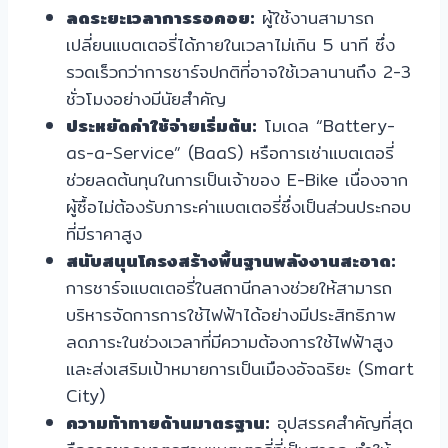
ลดระยะเวลาการรอคอย:
ผู้ใช้งานสามารถ
เปลี่ยนแบตเตอรี่ได้ภายในเวลาไม่เกิน 5 นาที ซึ่ง
รวดเร็วกว่าการชาร์จปกติที่อาจใช้เวลานานถึง 2-3
ชั่วโมงอย่างมีนัยสำคัญ
ประหยัดค่าใช้จ่ายเริ่มต้น:
โมเดล “Battery-
as-a-Service” (BaaS) หรือการเช่าแบตเตอรี่
ช่วยลดต้นทุนในการเป็นเจ้าของ E-Bike เนื่องจาก
ผู้ซื้อไม่ต้องรับภาระค่าแบตเตอรี่ซึ่งเป็นส่วนประกอบ
ที่มีราคาสูง
สนับสนุนโครงสร้างพื้นฐานพลังงานสะอาด:
การชาร์จแบตเตอรี่ในสถานีกลางช่วยให้สามารถ
บริหารจัดการการใช้ไฟฟ้าได้อย่างมีประสิทธิภาพ
ลดภาระในช่วงเวลาที่มีความต้องการใช้ไฟฟ้าสูง
และส่งเสริมเป้าหมายการเป็นเมืองอัจฉริยะ (Smart
City)
ความท้าทายด้านมาตรฐาน:
อุปสรรคสำคัญที่สุด