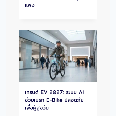
แพง
เทรนด์ EV 2027: ระบบ AI
ช่วยเบรก E-Bike ปลอดภัย
เพื่อผู้สูงวัย