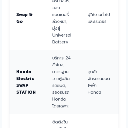
ครบวงจร,
จอง
มา
Swap &
แบตเตอรี่
ผู้ใช้งานทั่วไป
30
Go
ล่วงหน้า,
และไรเดอร์
(ก
มุ่งสู่
Universal
Battery
บริการ 24
44
ชั่วโมง,
(ทั
Honda
มาตรฐาน
ลูกค้า
ปร
Electric
จากผู้ผลิต
จักรยานยนต์
33
SWAP
รถยนต์,
ไฟฟ้า
(ก
STATION
รองรับรถ
Honda
แล
Honda
ป
โดยเฉพาะ
ติดตั้งใน