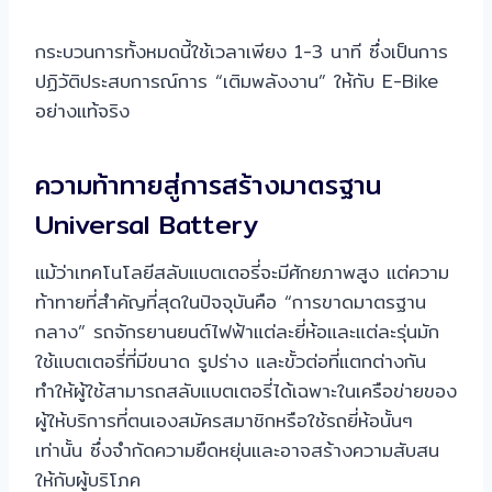
กระบวนการทั้งหมดนี้ใช้เวลาเพียง 1-3 นาที ซึ่งเป็นการ
ปฏิวัติประสบการณ์การ “เติมพลังงาน” ให้กับ E-Bike
อย่างแท้จริง
ความท้าทายสู่การสร้างมาตรฐาน
Universal Battery
แม้ว่าเทคโนโลยีสลับแบตเตอรี่จะมีศักยภาพสูง แต่ความ
ท้าทายที่สำคัญที่สุดในปัจจุบันคือ “การขาดมาตรฐาน
กลาง” รถจักรยานยนต์ไฟฟ้าแต่ละยี่ห้อและแต่ละรุ่นมัก
ใช้แบตเตอรี่ที่มีขนาด รูปร่าง และขั้วต่อที่แตกต่างกัน
ทำให้ผู้ใช้สามารถสลับแบตเตอรี่ได้เฉพาะในเครือข่ายของ
ผู้ให้บริการที่ตนเองสมัครสมาชิกหรือใช้รถยี่ห้อนั้นๆ
เท่านั้น ซึ่งจำกัดความยืดหยุ่นและอาจสร้างความสับสน
ให้กับผู้บริโภค