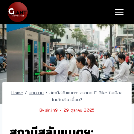
Skip
to
content
Home
/
บทความ
/
สถานีสลับแบตฯ: อนาคต E-Bike ในเมือง
ไทยใกล้แค่เอื้อม?
By
sirijin9
29 ตุลาคม 2025
สถานีสลับแบตฯ: