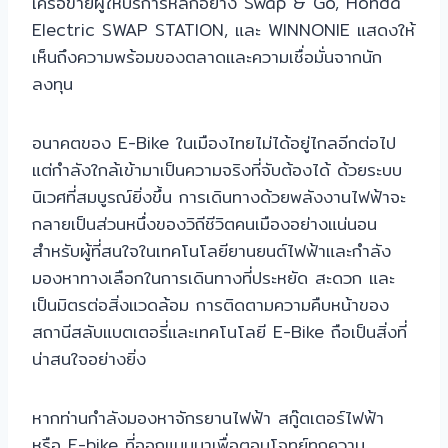
เครือข่ายผู้ให้บริการหลักอย่าง Swap & Go, Honda
Electric SWAP STATION, และ WINNONIE แสดงให้
เห็นถึงความพร้อมของตลาดและความเชื่อมั่นจากนัก
ลงทุน
อนาคตของ E-Bike ในเมืองไทยไม่ได้อยู่ไกลอีกต่อไป
แต่กำลังใกล้เข้ามาเป็นความจริงที่จับต้องได้ ด้วยระบบ
นิเวศที่สมบูรณ์ยิ่งขึ้น การเดินทางด้วยพลังงานไฟฟ้าจะ
กลายเป็นส่วนหนึ่งของวิถีชีวิตคนเมืองอย่างแน่นอน
สำหรับผู้ที่สนใจในเทคโนโลยียานยนต์ไฟฟ้าและกำลัง
มองหาทางเลือกในการเดินทางที่ประหยัด สะดวก และ
เป็นมิตรต่อสิ่งแวดล้อม การติดตามความคืบหน้าของ
สถานีสลับแบตเตอรี่และเทคโนโลยี E-Bike ถือเป็นสิ่งที่
น่าสนใจอย่างยิ่ง
หากท่านกำลังมองหาจักรยานไฟฟ้า สกู๊ตเตอร์ไฟฟ้า
หรือ E-bike ที่ออกแบบมาเพื่อตอบโจทย์ทุกความ