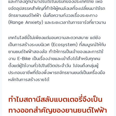
และกำลังถูกนำมาปรับใช้ในบริบทของประเทศไทย เพื่อ
ขจัดอุปสรรคสำคัญที่ทำให้ผู้คนลังเลที่จะเปลี่ยนมาใช้รถ
จักรยานยนต์ไฟฟ้า นั่นคือความกังวลเรื่องระยะทาง
(Range Anxiety) และระยะเวลาในการชาร์จที่ยาวนาน
เทคโนโลยีนี้ไม่เพียงแต่มอบความสะดวกสบาย แต่ยัง
เป็นการสร้างระบบนิเวศ (Ecosystem) ที่สมบูรณ์ให้กับ
ยานยนต์ไฟฟ้าสองล้อ ทำให้การเป็นเจ้าของและการใช้
งาน E-Bike เป็นเรื่องง่ายและเข้าถึงได้สำหรับทุกคน
ตั้งแต่ผู้ใช้งานทั่วไปในชีวิตประจำวัน ไปจนถึงกลุ่มผู้
ประกอบอาชีพที่ต้องพึ่งพารถจักรยานยนต์เป็นเครื่องมือ
หลักในการสร้างรายได้
ทำไมสถานีสลับแบตเตอรี่จึงเป็น
ทางออกสำคัญของยานยนต์ไฟฟ้า