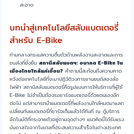
สะอาด
บทนำสู่เทคโนโลยีสลับแบตเตอรี่
สำหรับ E-Bike
ท่ามกลางกระแสความตื่นตัวด้านพลังงานสะอาดและการ
ขนส่งที่ยั่งยืน
สถานีสลับแบตฯ: อนาคต E-Bike ใน
เมืองไทยใกล้แค่เอื้อม?
คำถามนี้สะท้อนถึงความคาด
หวังต่อเทคโนโลยีที่จะมาปฏิวัติวงการยานยนต์สองล้อ
ไฟฟ้า สถานีสลับแบตเตอรี่คือรูปแบบการให้บริการที่ผู้ใช้
E-Bike ไม่จำเป็นต้องรอชาร์จแบตเตอรี่ด้วยตนเองอีก
ต่อไป แต่สามารถนำแบตเตอรี่ที่พลังงานใกล้หมดมาแลก
เปลี่ยนกับแบตเตอรี่ที่ชาร์จเต็มแล้วได้ทันที ณ ตู้บริการ
อัตโนมัติที่กระจายตัวอยู่ตามจุดต่างๆ แนวคิดนี้ได้รับแรง
บันดาลใจจากโมเดลที่ประสบความสำเร็จในต่างประเทศ