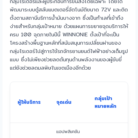
กลุ่มไรเดอร์และผู้ประกอบการขนส่งโดยเฉพาะ โดยได้
พัฒนาระบบตู้สลับแบตเตอรี่อัตโนมัติขนาด 72V และติด
ตั้งตามสถานีบริการน้ำมันบางจาก ซึ่งเป็นทำเลที่เข้าถึง
ง่ายสำหรับกลุ่มเป้าหมาย ด้วยแผนการขยายจุดบริการให้
ครบ 100 จุดภายในปีนี้ WINNONIE ตั้งเป้าที่จะเป็น
โครงสร้างพื้นฐานหลักที่สนับสนุนการเปลี่ยนผ่านของ
กลุ่มไรเดอร์ไปสู่การใช้รถจักรยานยนต์ไฟฟ้าอย่างเต็มรูป
แบบ ซึ่งไม่เพียงช่วยลดต้นทุนด้านพลังงานของผู้ขับขี่
แต่ยังช่วยลดมลพิษในเขตเมืองอีกด้วย
ข
กลุ่มเป้า
เค
ผู้ให้บริการ
จุดเด่น
หมายหลัก
(ข
2
แอปพลิเคชัน