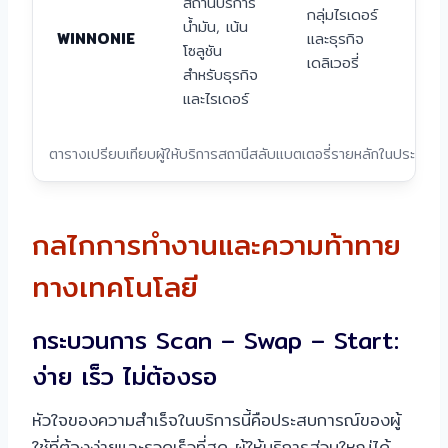
สถานีบริการ
กลุ่มไรเดอร์
มี
น้ำมัน, เน้น
WINNONIE
และธุรกิจ
ค
โซลูชัน
เดลิเวอรี่
จุ
สำหรับธุรกิจ
และไรเดอร์
ตารางเปรียบเทียบผู้ให้บริการสถานีสลับแบตเตอรี่รายหลักในประเทศไ
กลไกการทำงานและความท้าทาย
ทางเทคโนโลยี
กระบวนการ Scan – Swap – Start:
ง่าย เร็ว ไม่ต้องรอ
หัวใจของความสำเร็จในบริการนี้คือประสบการณ์ของผู้
ใช้ที่ต้องง่ายและรวดเร็วที่สุด ผู้ให้บริการส่วนใหญ่ได้