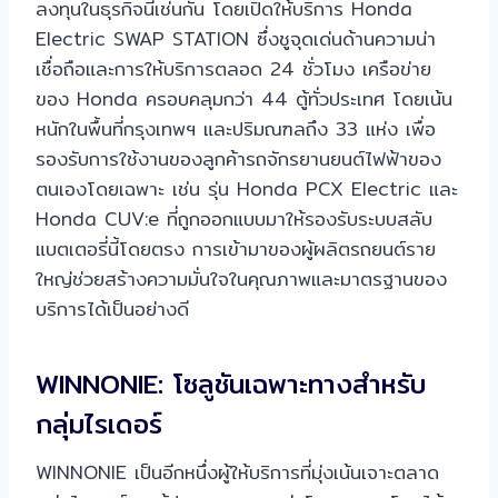
ลงทุนในธุรกิจนี้เช่นกัน โดยเปิดให้บริการ Honda
Electric SWAP STATION ซึ่งชูจุดเด่นด้านความน่า
เชื่อถือและการให้บริการตลอด 24 ชั่วโมง เครือข่าย
ของ Honda ครอบคลุมกว่า 44 ตู้ทั่วประเทศ โดยเน้น
หนักในพื้นที่กรุงเทพฯ และปริมณฑลถึง 33 แห่ง เพื่อ
รองรับการใช้งานของลูกค้ารถจักรยานยนต์ไฟฟ้าของ
ตนเองโดยเฉพาะ เช่น รุ่น Honda PCX Electric และ
Honda CUV:e ที่ถูกออกแบบมาให้รองรับระบบสลับ
แบตเตอรี่นี้โดยตรง การเข้ามาของผู้ผลิตรถยนต์ราย
ใหญ่ช่วยสร้างความมั่นใจในคุณภาพและมาตรฐานของ
บริการได้เป็นอย่างดี
WINNONIE: โซลูชันเฉพาะทางสำหรับ
กลุ่มไรเดอร์
WINNONIE เป็นอีกหนึ่งผู้ให้บริการที่มุ่งเน้นเจาะตลาด