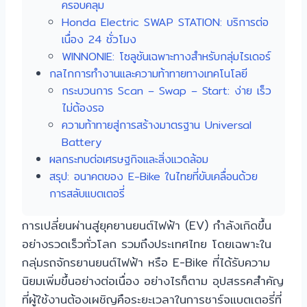
ครอบคลุม
Honda Electric SWAP STATION: บริการต่อ
เนื่อง 24 ชั่วโมง
WINNONIE: โซลูชันเฉพาะทางสำหรับกลุ่มไรเดอร์
กลไกการทำงานและความท้าทายทางเทคโนโลยี
กระบวนการ Scan – Swap – Start: ง่าย เร็ว
ไม่ต้องรอ
ความท้าทายสู่การสร้างมาตรฐาน Universal
Battery
ผลกระทบต่อเศรษฐกิจและสิ่งแวดล้อม
สรุป: อนาคตของ E-Bike ในไทยที่ขับเคลื่อนด้วย
การสลับแบตเตอรี่
การเปลี่ยนผ่านสู่ยุคยานยนต์ไฟฟ้า (EV) กำลังเกิดขึ้น
อย่างรวดเร็วทั่วโลก รวมถึงประเทศไทย โดยเฉพาะใน
กลุ่มรถจักรยานยนต์ไฟฟ้า หรือ E-Bike ที่ได้รับความ
นิยมเพิ่มขึ้นอย่างต่อเนื่อง อย่างไรก็ตาม อุปสรรคสำคัญ
ที่ผู้ใช้งานต้องเผชิญคือระยะเวลาในการชาร์จแบตเตอรี่ที่