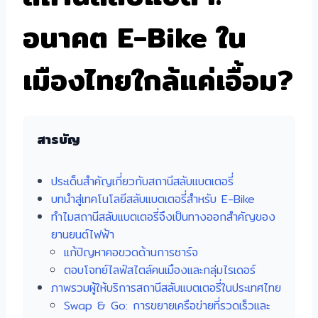
อนาคต E-Bike ใน
เมืองไทยใกล้แค่เอื้อม?
สารบัญ
ประเด็นสำคัญเกี่ยวกับสถานีสลับแบตเตอรี่
บทนำสู่เทคโนโลยีสลับแบตเตอรี่สำหรับ E-Bike
ทำไมสถานีสลับแบตเตอรี่จึงเป็นทางออกสำคัญของ
ยานยนต์ไฟฟ้า
แก้ปัญหาคอขวดด้านการชาร์จ
ตอบโจทย์ไลฟ์สไตล์คนเมืองและกลุ่มไรเดอร์
ภาพรวมผู้ให้บริการสถานีสลับแบตเตอรี่ในประเทศไทย
Swap & Go: การขยายเครือข่ายที่รวดเร็วและ