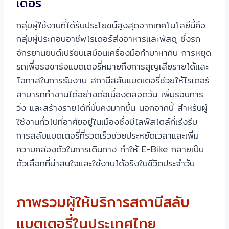
เดอร์
กลุ่มผู้ใช้งานที่ได้รับประโยชน์สูงสุดจากเทคโนโลยีนี้คือ
กลุ่มผู้ประกอบอาชีพไรเดอร์ส่งอาหารและพัสดุ ซึ่งรถ
จักรยานยนต์เปรียบเสมือนเครื่องมือทำมาหากิน การหยุด
รถเพื่อรอชาร์จแบตเตอรี่หมายถึงการสูญเสียรายได้และ
โอกาสในการรับงาน สถานีสลับแบตเตอรี่ช่วยให้ไรเดอร์
สามารถทำงานได้อย่างต่อเนื่องตลอดวัน เพิ่มรอบการ
วิ่ง และสร้างรายได้ที่มั่นคงมากขึ้น นอกจากนี้ สำหรับผู้
ใช้งานทั่วไปที่อาศัยอยู่ในเมืองซึ่งมีไลฟ์สไตล์ที่เร่งรีบ
การสลับแบตเตอรี่ที่รวดเร็วช่วยประหยัดเวลาและเพิ่ม
ความคล่องตัวในการเดินทาง ทำให้ E-Bike กลายเป็น
ตัวเลือกที่น่าสนใจและใช้งานได้จริงในชีวิตประจำวัน
ภาพรวมผู้ให้บริการสถานีสลับ
แบตเตอรี่ในประเทศไทย