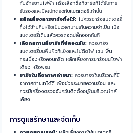
กับจักรยานไฟฟ้า หรือเลือกซื้อที่ชาร์จที่ได้รับการ
รับรองและมีสเปกตรงกับแบตเตอรี่เท่านั้น
หลีกเลี่ยงการชาร์จทิ้งไว้:
ไม่ควรชาร์จแบตเตอรี่
ทิ้งไว้ข้ามคืนหรือเป็นเวลานานเกินความจำเป็น เมื่อ
แบตเตอรี่เต็มแล้วควรถอดปลั๊กออกทันที
เลือกสถานที่ชาร์จที่ปลอดภัย:
ควรชาร์จ
แบตเตอรี่บนพื้นผิวที่แข็งและไม่ติดไฟ เช่น พื้น
กระเบื้องหรือคอนกรีต หลีกเลี่ยงการชาร์จบนโซฟา
เตียง หรือพรม
ชาร์จในที่อากาศถ่ายเท:
ควรชาร์จในบริเวณที่มี
อากาศถ่ายเทได้ดี เพื่อช่วยระบายความร้อน และ
ควรมีเครื่องตรวจจับควันติดตั้งอยู่ในบริเวณใกล้
เคียง
การดูแลรักษาและจัดเก็บ
ควบคุมอุณหภูมิ:
หลีกเลี่ยงการให้แบตเตอรี่