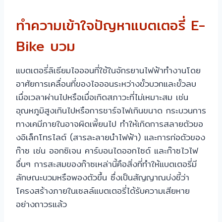
ทำความเข้าใจปัญหาแบตเตอรี่ E-
Bike บวม
แบตเตอรี่ลิเธียมไอออนที่ใช้ในจักรยานไฟฟ้าทำงานโดย
อาศัยการเคลื่อนที่ของไอออนระหว่างขั้วบวกและขั้วลบ
เมื่อเวลาผ่านไปหรือเมื่อเกิดสภาวะที่ไม่เหมาะสม เช่น
อุณหภูมิสูงเกินไปหรือการชาร์จไฟเกินขนาด กระบวนการ
ทางเคมีภายในอาจผิดเพี้ยนไป ทำให้เกิดการสลายตัวขอ
งอิเล็กโทรไลต์ (สารละลายนำไฟฟ้า) และการก่อตัวของ
ก๊าซ เช่น ออกซิเจน คาร์บอนไดออกไซด์ และก๊าซไวไฟ
อื่นๆ การสะสมของก๊าซเหล่านี้คือสิ่งที่ทำให้แบตเตอรี่มี
ลักษณะบวมหรือพองตัวขึ้น ซึ่งเป็นสัญญาณบ่งชี้ว่า
โครงสร้างภายในเซลล์แบตเตอรี่ได้รับความเสียหาย
อย่างถาวรแล้ว