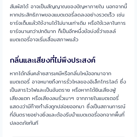
สัมผัสได้ อาจเป็นสัญญาณของปัญหาภายใน นอกจากนี้
หากประสิทธิภาพของแบตเตอรี่ลดลงอย่างรวดเร็ว เช่น
ชาร์จเต็มแล้วใช้งานได้ไม่นานเท่าเดิม หรือใช้เวลาในการ
ชาร์จนานกว่าปกติมาก ก็เป็นอีกหนึ่งข้อบ่งชี้ว่าเซลล์
แบตเตอรี่อาจเริ่มเสื่อมสภาพแล้ว
กลิ่นและเสียงที่ไม่พึงประสงค์
หากได้กลิ่นคล้ายสารเคมีหรือกลิ่นไหม้ออกมาจาก
แบตเตอรี่ อาจหมายถึงการรั่วไหลของอิเล็กโทรไลต์ ซึ่ง
เป็นสารไวไฟและเป็นอันตราย หรือหากได้ยินเสียงฟู่
เสียงแตก หรือเสียงลมรั่วเบาๆ จากภายในแบตเตอรี่
แสดงว่ามีก๊าซกำลังถูกปล่อยออกมา ซึ่งเป็นสถานการณ์
ที่อันตรายอย่างยิ่งและต้องรีบนำแบตเตอรี่ออกจากพื้นที่
ปลอดภัยทันที