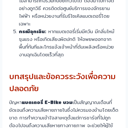
ไม่สามารถทิ้งรวมกับขยะทั่วไปได้ ต้องนำไปกำจัด
อย่างถูกวิธี ควรติดต่อศูนย์บริการของจักรยาน
ไฟฟ้า หรือหน่วยงานที่รับรีไซเคิลแบตเตอรี่โดย
เฉพาะ
กรณีฉุกเฉิน:
หากแบตเตอรี่เริ่มมีควัน มีกลิ่นไหม้
รุนแรง หรือเกิดเสียงผิดปกติ ให้อพยพออกจาก
พื้นที่ทันทีและโทรแจ้งเจ้าหน้าที่ดับเพลิงหรือหน่วย
งานฉุกเฉินโดยเร็วที่สุด
บทสรุปและข้อควรระวังเพื่อความ
ปลอดภัย
ปัญหา
แบตเตอรี่ E-Bike บวม
เป็นสัญญาณเตือนที่
ชัดเจนถึงความเสียหายภายในซึ่งไม่ควรมองข้ามโดยเด็ด
ขาด การทำความเข้าใจสาเหตุตั้งแต่การชาร์จที่ไม่ถูก
ต้องไปจนถึงความเสียหายทางกายภาพ จะช่วยให้ผู้ใช้