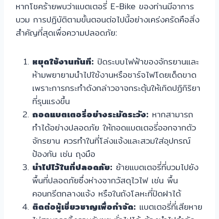
หากโชคร้ายพบว่าแบตเตอรี่ E-Bike ของท่านมีอาการ
บวม การปฏิบัติตามขั้นตอนต่อไปนี้อย่างเคร่งครัดคือสิ่ง
สำคัญที่สุดเพื่อความปลอดภัย:
หยุดใช้งานทันที:
ปิดระบบไฟฟ้าของจักรยานและ
ห้ามพยายามนำไปใช้งานหรือชาร์จไฟโดยเด็ดขาด
เพราะการกระทำดังกล่าวอาจกระตุ้นให้เกิดปฏิกิริยา
ที่รุนแรงขึ้น
ถอดแบตเตอรี่อย่างระมัดระวัง:
หากสามารถ
ทำได้อย่างปลอดภัย ให้ถอดแบตเตอรี่ออกจากตัว
จักรยาน ควรทำในที่โล่งแจ้งและสวมใส่อุปกรณ์
ป้องกัน เช่น ถุงมือ
นำไปไว้ในที่ปลอดภัย:
ย้ายแบตเตอรี่ที่บวมไปยัง
พื้นที่ปลอดภัยซึ่งห่างจากวัสดุไวไฟ เช่น พื้น
คอนกรีตกลางแจ้ง หรือในถังโลหะที่ปิดฝาได้
ติดต่อผู้เชี่ยวชาญเพื่อกำจัด:
แบตเตอรี่ที่เสียหาย