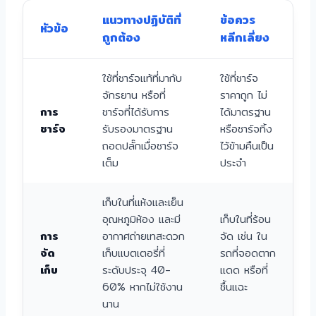
แนวทางปฏิบัติที่
ข้อควร
หัวข้อ
ถูกต้อง
หลีกเลี่ยง
ใช้ที่ชาร์จแท้ที่มากับ
ใช้ที่ชาร์จ
จักรยาน หรือที่
ราคาถูก ไม่
การ
ชาร์จที่ได้รับการ
ได้มาตรฐาน
ชาร์จ
รับรองมาตรฐาน
หรือชาร์จทิ้ง
ถอดปลั๊กเมื่อชาร์จ
ไว้ข้ามคืนเป็น
เต็ม
ประจำ
เก็บในที่แห้งและเย็น
อุณหภูมิห้อง และมี
เก็บในที่ร้อน
การ
อากาศถ่ายเทสะดวก
จัด เช่น ใน
จัด
เก็บแบตเตอรี่ที่
รถที่จอดตาก
เก็บ
ระดับประจุ 40-
แดด หรือที่
60% หากไม่ใช้งาน
ชื้นแฉะ
นาน