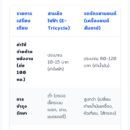
รายการ
สามล้อ
รถจักรยานยนต์
เปรียบ
ไฟฟ้า (E-
(เครื่องยนต์
เทียบ
Tricycle)
สันดาป)
ค่าใช้
จ่ายด้าน
ประมาณ
พลังงาน
ประมาณ 80-120
10-15 บาท
(ต่อ
บาท (ค่าน้ำมัน)
(ค่าไฟฟ้า)
100
กม.)
ต่ำ (ตรวจ
การ
สูงกว่า (เปลี่ยน
เช็คระบบ
บำรุง
ถ่ายน้ำมันเครื่อง,
เบรก, ยาง,
รักษา
หัวเทียน, ไส้กรอง)
แบตเตอรี่)