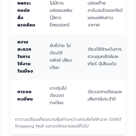
ผลกระ
ไม่มีการ
ปล่อยก๊าซ
ทบต่อ
ปล่อยมลพิษ
คาร์บอนไดออกไซด์
สิ่ง
(Zero
และมลพิษทาง
แวดล้อม
Emission)
อากาศ
ความ
ขับขี่ง่าย ไม่
สะดวก
ต้องใช้ทักษะในการ
ต้องใช้
ในการ
ควบคุมคลัตช์และ
คลัตช์ เสียง
ใช้งาน
เกียร์ มีเสียงดัง
เงียบ
ในเมือง
บางรุ่นไม่
การจด
ต้องจดทะเบียนและ
ต้องจด
ทะเบียน
เสียภาษีประจำปี
ทะเบียน
ตารางเปรียบเทียบความคุ้มค่าระหว่างสามล้อไฟฟ้าจาก GIANT
Shopping Mall และรถจักรยานยนต์ทั่วไป