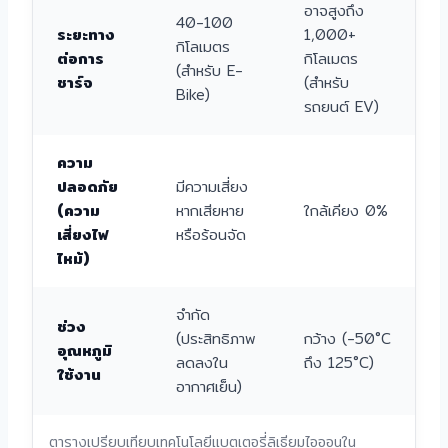
อาจสูงถึง
40-100
ระยะทาง
1,000+
กิโลเมตร
ต่อการ
กิโลเมตร
(สำหรับ E-
ชาร์จ
(สำหรับ
Bike)
รถยนต์ EV)
ความ
ปลอดภัย
มีความเสี่ยง
(ความ
หากเสียหาย
ใกล้เคียง 0%
เสี่ยงไฟ
หรือร้อนจัด
ไหม้)
จำกัด
ช่วง
(ประสิทธิภาพ
กว้าง (-50°C
อุณหภูมิ
ลดลงใน
ถึง 125°C)
ใช้งาน
อากาศเย็น)
ตารางเปรียบเทียบเทคโนโลยีแบตเตอรี่ลิเธียมไอออนใน