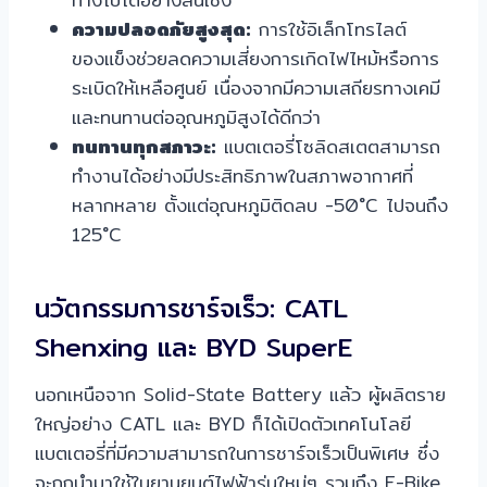
ความปลอดภัยสูงสุด:
การใช้อิเล็กโทรไลต์
ของแข็งช่วยลดความเสี่ยงการเกิดไฟไหม้หรือการ
ระเบิดให้เหลือศูนย์ เนื่องจากมีความเสถียรทางเคมี
และทนทานต่ออุณหภูมิสูงได้ดีกว่า
ทนทานทุกสภาวะ:
แบตเตอรี่โซลิดสเตตสามารถ
ทำงานได้อย่างมีประสิทธิภาพในสภาพอากาศที่
หลากหลาย ตั้งแต่อุณหภูมิติดลบ -50°C ไปจนถึง
125°C
นวัตกรรมการชาร์จเร็ว: CATL
Shenxing และ BYD SuperE
นอกเหนือจาก Solid-State Battery แล้ว ผู้ผลิตราย
ใหญ่อย่าง CATL และ BYD ก็ได้เปิดตัวเทคโนโลยี
แบตเตอรี่ที่มีความสามารถในการชาร์จเร็วเป็นพิเศษ ซึ่ง
จะถูกนำมาใช้ในยานยนต์ไฟฟ้ารุ่นใหม่ๆ รวมถึง E-Bike