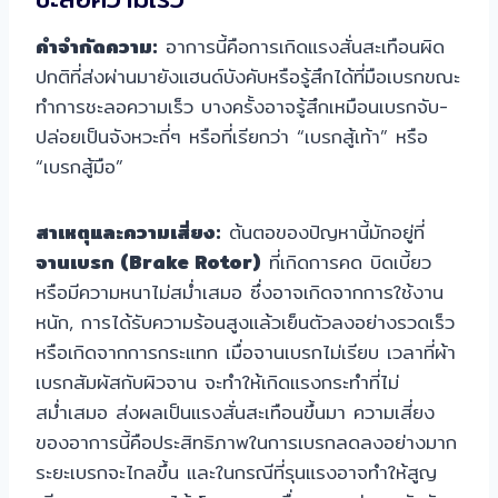
คำจำกัดความ:
อาการนี้คือการเกิดแรงสั่นสะเทือนผิด
ปกติที่ส่งผ่านมายังแฮนด์บังคับหรือรู้สึกได้ที่มือเบรกขณะ
ทำการชะลอความเร็ว บางครั้งอาจรู้สึกเหมือนเบรกจับ-
ปล่อยเป็นจังหวะถี่ๆ หรือที่เรียกว่า “เบรกสู้เท้า” หรือ
“เบรกสู้มือ”
สาเหตุและความเสี่ยง:
ต้นตอของปัญหานี้มักอยู่ที่
จานเบรก (Brake Rotor)
ที่เกิดการคด บิดเบี้ยว
หรือมีความหนาไม่สม่ำเสมอ ซึ่งอาจเกิดจากการใช้งาน
หนัก, การได้รับความร้อนสูงแล้วเย็นตัวลงอย่างรวดเร็ว
หรือเกิดจากการกระแทก เมื่อจานเบรกไม่เรียบ เวลาที่ผ้า
เบรกสัมผัสกับผิวจาน จะทำให้เกิดแรงกระทำที่ไม่
สม่ำเสมอ ส่งผลเป็นแรงสั่นสะเทือนขึ้นมา ความเสี่ยง
ของอาการนี้คือประสิทธิภาพในการเบรกลดลงอย่างมาก
ระยะเบรกจะไกลขึ้น และในกรณีที่รุนแรงอาจทำให้สูญ