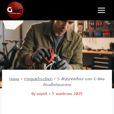
Skip
to
content
Home
/
การดูแลบำรุงรักษา
/
5 สัญญาณเตือน! เบรก E-Bike
ต้องเช็กก่อนจะสาย
By
sirijin9
5 พฤศจิกายน 2025