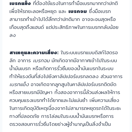
เบรกแข็ง
ที่ต้องใช้แรงในการกำมือเบรกมากกว่าปกติ
เพื่อให้รถชะลอหรือหยุด และ
เบรกจม
ซึ่งมือเบรก
สามารถกำเข้าไปได้ลึกกว่าปกติมาก อาจจะจนสุดหรือ
เกือบสุดถึงแฮนด์ แต่ประสิทธิภาพในการเบรกกลับน้อย
ลง
สาเหตุและความเสี่ยง:
ในระบบเบรกแบบดิสก์ไฮดรอ
ลิก อาการ
เบรกจม
มักเกิดจากมีอากาศเข้าไปในระบบ
น้ำมันเบรก หรือเกิดการรั่วซึมของน้ำมันเบรกในระบบ
ทำให้แรงดันที่ส่งไปยังคาลิปเปอร์เบรกลดลง ส่วนอาการ
เบรกแข็ง
อาจเกิดจากลูกสูบในคาลิปเปอร์เบรกติดขัด
หรือสายเบรกมีปัญหา ทั้งสองอาการนี้ล้วนส่งผลให้การ
ควบคุมแรงเบรกทำได้ยากและไม่แม่นยำ เพิ่มความเสี่ยง
ในการเกิดอุบัติเหตุเนื่องจากไม่สามารถหยุดรถได้ในระยะ
ทางที่ปลอดภัย การไล่ลมในระบบน้ำมันเบรกหรือการ
ตรวจสอบการรั่วซึมโดยช่างผู้ชำนาญเป็นสิ่งจำเป็น