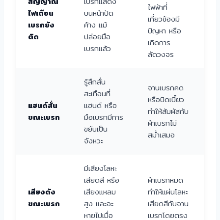
สัญญาณ
เบรกแสดง
ไฟฟ้าที่
ไฟเตือน
บนหน้าปัด
เกี่ยวข้องมี
เบรกยัง
ค้าง แม้
ปัญหา หรือ
ติด
ปล่อยมือ
เกิดการ
เบรกแล้ว
ลัดวงจร
รู้สึกสั่น
จานเบรกคด
สะเทือนที่
หรือบิดเบี้ยว
แฮนด์สั่น
แฮนด์ หรือ
ทำให้สัมผัสกับ
ขณะเบรก
มือเบรกมีการ
ผ้าเบรกไม่
ขยับเป็น
สม่ำเสมอ
จังหวะ
มีเสียงโลหะ
เสียดสี หรือ
ผ้าเบรกหมด
เสียงดัง
เสียงแหลม
ทำให้แผ่นโลหะ
ขณะเบรก
สูง และจะ
เสียดสีกับจาน
หายไปเมื่อ
เบรกโดยตรง