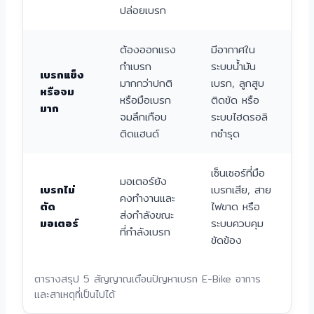
ปล่อยเบรก
ต้องออกแรง
มีอากาศใน
กำเบรก
ระบบน้ำมัน
เบรกแข็ง
มากกว่าปกติ
เบรก, ลูกสูบ
หรือจม
หรือมือเบรก
ติดขัด หรือ
มาก
จมลึกเกือบ
ระบบไฮดรอลิ
ติดแฮนด์
กชำรุด
เซ็นเซอร์ที่มือ
มอเตอร์ยัง
เบรกไม่
เบรกเสีย, สาย
คงทำงานและ
ตัด
ไฟขาด หรือ
ส่งกำลังขณะ
มอเตอร์
ระบบควบคุม
ที่กำลังเบรก
ขัดข้อง
ตารางสรุป 5 สัญญาณเตือนปัญหาเบรก E-Bike อาการ
และสาเหตุที่เป็นไปได้