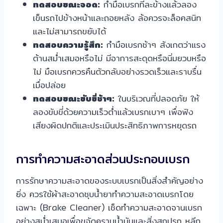
ทดสอบขณะจอด:
กำมือเบรกทีละข้างแล้วลอง
เข็นรถไปข้างหน้าและถอยหลัง ล้อควรจะล็อคสนิท
และไม่สามารถขยับได้
ทดสอบความรู้สึก:
กำมือเบรกช้าๆ สังเกตว่าแรง
ต้านสม่ำเสมอหรือไม่ มีอาการสะดุดหรือนิ่มยวบหรือ
ไม่ มือเบรกควรคืนตัวกลับอย่างรวดเร็วและราบรื่น
เมื่อปล่อย
ทดสอบขณะขับขี่ช้าๆ:
ในบริเวณที่ปลอดภัย ให้
ลองขับขี่ด้วยความเร็วต่ำแล้วเบรกเบาๆ เพื่อฟัง
เสียงผิดปกติและประเมินประสิทธิภาพการหยุดรถ
การทำความสะอาดส่วนประกอบเบรก
การรักษาความสะอาดของระบบเบรกเป็นสิ่งสำคัญอย่าง
ยิ่ง ควรใช้ผ้าสะอาดชุบน้ำยาทำความสะอาดเบรกโดย
เฉพาะ (Brake Cleaner) เช็ดทำความสะอาดจานเบรก
อย่างสม่ำเสมอเพื่อขจัดคราบน้ำมันและสิ่งสกปรก หลีก