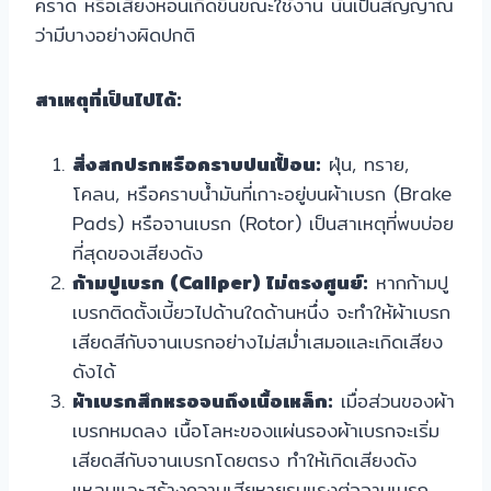
คราด หรือเสียงหอนเกิดขึ้นขณะใช้งาน นั่นเป็นสัญญาณ
ว่ามีบางอย่างผิดปกติ
สาเหตุที่เป็นไปได้:
สิ่งสกปรกหรือคราบปนเปื้อน:
ฝุ่น, ทราย,
โคลน, หรือคราบน้ำมันที่เกาะอยู่บนผ้าเบรก (Brake
Pads) หรือจานเบรก (Rotor) เป็นสาเหตุที่พบบ่อย
ที่สุดของเสียงดัง
ก้ามปูเบรก (Caliper) ไม่ตรงศูนย์:
หากก้ามปู
เบรกติดตั้งเบี้ยวไปด้านใดด้านหนึ่ง จะทำให้ผ้าเบรก
เสียดสีกับจานเบรกอย่างไม่สม่ำเสมอและเกิดเสียง
ดังได้
ผ้าเบรกสึกหรอจนถึงเนื้อเหล็ก:
เมื่อส่วนของผ้า
เบรกหมดลง เนื้อโลหะของแผ่นรองผ้าเบรกจะเริ่ม
เสียดสีกับจานเบรกโดยตรง ทำให้เกิดเสียงดัง
แหลมและสร้างความเสียหายรุนแรงต่อจานเบรก