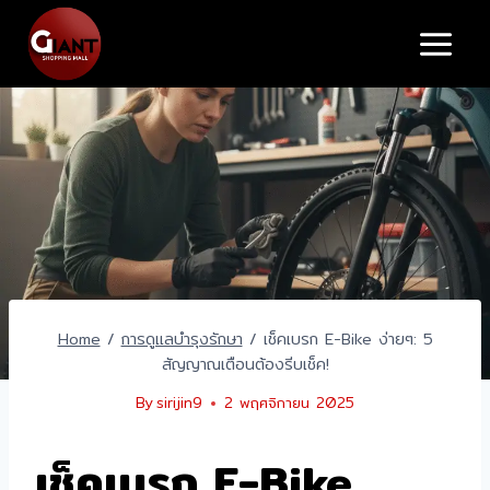
Skip
to
content
Home
/
การดูแลบำรุงรักษา
/
เช็คเบรก E-Bike ง่ายๆ: 5
สัญญาณเตือนต้องรีบเช็ค!
By
sirijin9
2 พฤศจิกายน 2025
เช็คเบรก E-Bike