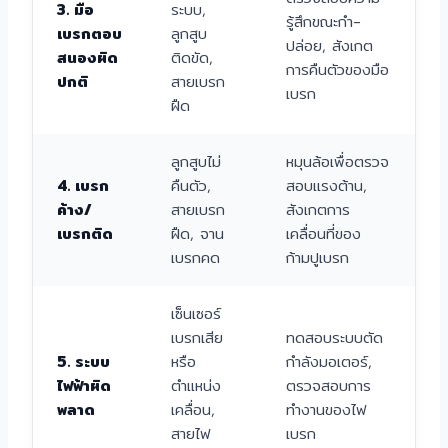
3. มือ
ระบบ,
รู้สึกขณะกำ-
เบรกตอบ
ลูกสูบ
ปล่อย, สังเกต
สนองผิด
ติดขัด,
การคืนตัวของมือ
ปกติ
สายเบรก
เบรก
ฝืด
ลูกสูบไม่
หมุนล้อเพื่อตรวจ
4. เบรก
คืนตัว,
สอบแรงต้าน,
ค้าง/
สายเบรก
สังเกตการ
เบรกติด
ฝืด, จาน
เคลื่อนที่ของ
เบรกคด
ก้ามปูเบรก
เซ็นเซอร์
เบรกเสีย
ทดสอบระบบตัด
5. ระบบ
หรือ
กำลังมอเตอร์,
ไฟฟ้าผิด
ตำแหน่ง
ตรวจสอบการ
พลาด
เคลื่อน,
ทำงานของไฟ
สายไฟ
เบรก