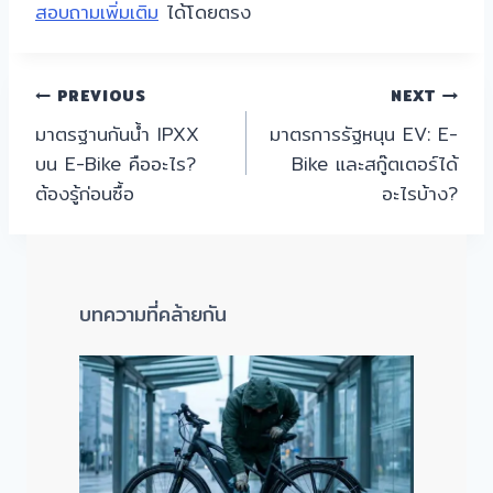
สอบถามเพิ่มเติม
ได้โดยตรง
แนะแนว
PREVIOUS
NEXT
มาตรฐานกันน้ำ IPXX
มาตรการรัฐหนุน EV: E-
เรื่อง
บน E-Bike คืออะไร?
Bike และสกู๊ตเตอร์ได้
ต้องรู้ก่อนซื้อ
อะไรบ้าง?
บทความที่คล้ายกัน