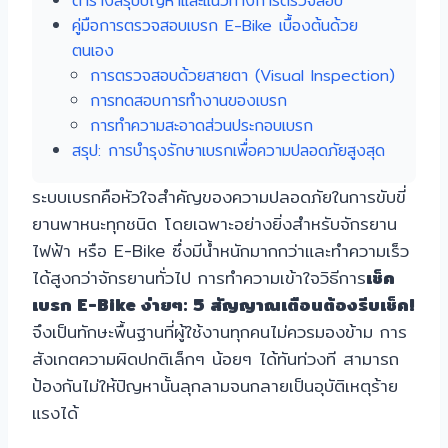
ตารางสรุปปัญหาและแนวทางการตรวจสอบ
คู่มือการตรวจสอบเบรก E-Bike เบื้องต้นด้วย
ตนเอง
การตรวจสอบด้วยสายตา (Visual Inspection)
การทดสอบการทำงานของเบรก
การทำความสะอาดส่วนประกอบเบรก
สรุป: การบำรุงรักษาเบรกเพื่อความปลอดภัยสูงสุด
ระบบเบรกคือหัวใจสำคัญของความปลอดภัยในการขับขี่
ยานพาหนะทุกชนิด โดยเฉพาะอย่างยิ่งสำหรับจักรยาน
ไฟฟ้า หรือ E-Bike ซึ่งมีน้ำหนักมากกว่าและทำความเร็ว
ได้สูงกว่าจักรยานทั่วไป การทำความเข้าใจวิธีการ
เช็ค
เบรก E-Bike ง่ายๆ: 5 สัญญาณเตือนต้องรีบเช็ค!
จึงเป็นทักษะพื้นฐานที่ผู้ใช้งานทุกคนไม่ควรมองข้าม การ
สังเกตความผิดปกติเล็กๆ น้อยๆ ได้ทันท่วงที สามารถ
ป้องกันไม่ให้ปัญหานั้นลุกลามจนกลายเป็นอุบัติเหตุร้าย
แรงได้