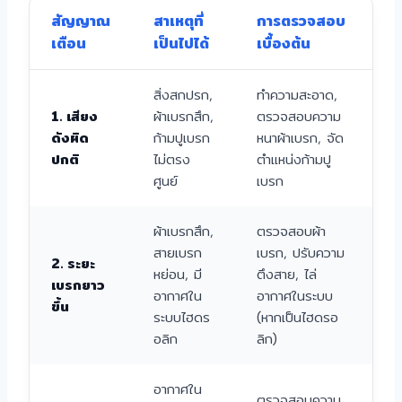
สัญญาณ
สาเหตุที่
การตรวจสอบ
เตือน
เป็นไปได้
เบื้องต้น
สิ่งสกปรก,
ทำความสะอาด,
1. เสียง
ผ้าเบรกสึก,
ตรวจสอบความ
ดังผิด
ก้ามปูเบรก
หนาผ้าเบรก, จัด
ปกติ
ไม่ตรง
ตำแหน่งก้ามปู
ศูนย์
เบรก
ผ้าเบรกสึก,
ตรวจสอบผ้า
สายเบรก
เบรก, ปรับความ
2. ระยะ
หย่อน, มี
ตึงสาย, ไล่
เบรกยาว
อากาศใน
อากาศในระบบ
ขึ้น
ระบบไฮดร
(หากเป็นไฮดรอ
อลิก
ลิก)
อากาศใน
ตรวจสอบความ