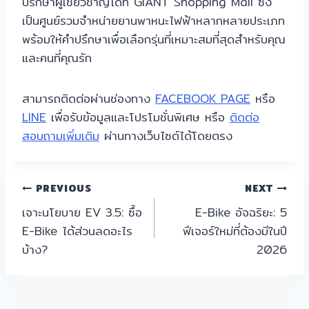
ปรึกษาผู้เชี่ยวชาญได้ที่ GIANT Shopping Mall ซึ่ง
เป็นศูนย์รวมจำหน่ายยานพาหนะไฟฟ้าหลากหลายประเภท
พร้อมให้คำปรึกษาเพื่อเลือกรุ่นที่เหมาะสมที่สุดสำหรับคุณ
และคนที่คุณรัก
สามารถติดต่อผ่านช่องทาง
FACEBOOK PAGE
หรือ
LINE
เพื่อรับข้อมูลและโปรโมชั่นพิเศษ หรือ
ติดต่อ
สอบถามเพิ่มเติม
ผ่านทางเว็บไซต์ได้โดยตรง
แนะแนว
PREVIOUS
NEXT
เจาะนโยบาย EV 3.5: ซื้อ
E-Bike อัจฉริยะ: 5
เรื่อง
E-Bike ได้ส่วนลดอะไร
ฟีเจอร์ใหม่ที่ต้องมีในปี
บ้าง?
2026