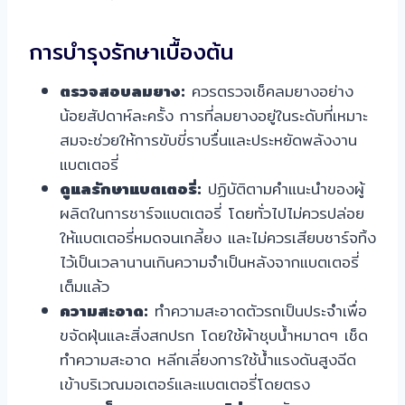
การบำรุงรักษาเบื้องต้น
ตรวจสอบลมยาง:
ควรตรวจเช็คลมยางอย่าง
น้อยสัปดาห์ละครั้ง การที่ลมยางอยู่ในระดับที่เหมาะ
สมจะช่วยให้การขับขี่ราบรื่นและประหยัดพลังงาน
แบตเตอรี่
ดูแลรักษาแบตเตอรี่:
ปฏิบัติตามคำแนะนำของผู้
ผลิตในการชาร์จแบตเตอรี่ โดยทั่วไปไม่ควรปล่อย
ให้แบตเตอรี่หมดจนเกลี้ยง และไม่ควรเสียบชาร์จทิ้ง
ไว้เป็นเวลานานเกินความจำเป็นหลังจากแบตเตอรี่
เต็มแล้ว
ความสะอาด:
ทำความสะอาดตัวรถเป็นประจำเพื่อ
ขจัดฝุ่นและสิ่งสกปรก โดยใช้ผ้าชุบน้ำหมาดๆ เช็ด
ทำความสะอาด หลีกเลี่ยงการใช้น้ำแรงดันสูงฉีด
เข้าบริเวณมอเตอร์และแบตเตอรี่โดยตรง