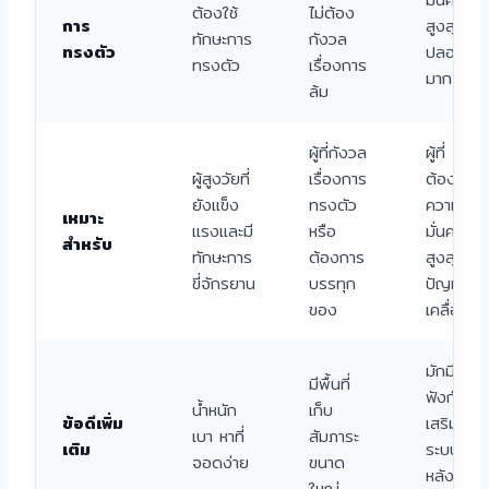
ต้องใช้
ไม่ต้อง
การ
สูงสุด
ทักษะการ
กังวล
ทรงตัว
ปลอดภัย
ทรงตัว
เรื่องการ
มาก
ล้ม
ผู้ที่กังวล
ผู้ที่
ผู้สูงวัยที่
เรื่องการ
ต้องการ
ยังแข็ง
ทรงตัว
ความ
เหมาะ
แรงและมี
หรือ
มั่นคง
สำหรับ
ทักษะการ
ต้องการ
สูงสุด มี
ขี่จักรยาน
บรรทุก
ปัญหากา
ของ
เคลื่อนไห
มักมี
มีพื้นที่
ฟังก์ชัน
น้ำหนัก
เก็บ
ข้อดีเพิ่ม
เสริม เช่น
เบา หาที่
สัมภาระ
เติม
ระบบถอย
จอดง่าย
ขนาด
หลัง ที่นั่
ใหญ่