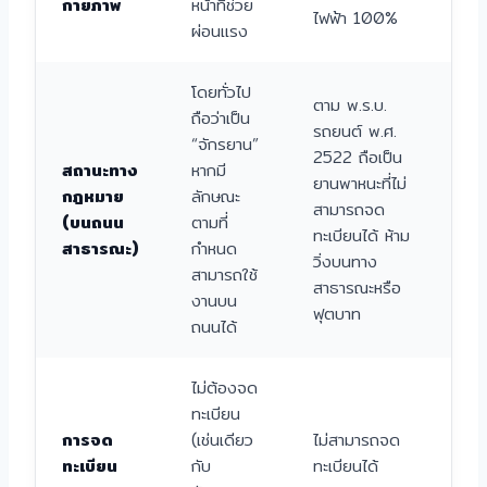
กายภาพ
หน้าที่ช่วย
ไฟฟ้า 100%
ผ่อนแรง
โดยทั่วไป
ตาม พ.ร.บ.
ถือว่าเป็น
รถยนต์ พ.ศ.
“จักรยาน”
2522 ถือเป็น
สถานะทาง
หากมี
ยานพาหนะที่ไม่
กฎหมาย
ลักษณะ
สามารถจด
(บนถนน
ตามที่
ทะเบียนได้ ห้าม
สาธารณะ)
กำหนด
วิ่งบนทาง
สามารถใช้
สาธารณะหรือ
งานบน
ฟุตบาท
ถนนได้
ไม่ต้องจด
ทะเบียน
การจด
(เช่นเดียว
ไม่สามารถจด
ทะเบียน
กับ
ทะเบียนได้