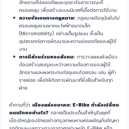
จักรยานที่ปลอดภัยและจุดชาร์จสาธารณะที่
ครอบคลุม เพื่อสร้างระบบนิเวศที่เอื้อต่อการใช้งาน
ความชัดเจนทางกฎหมาย:
กฎหมายปัจจุบันยังไม่
ครอบคลุมยานพาหนะไฟฟ้าขนาดเล็ก
(Micromobility) อย่างเต็มรูปแบบ ซึ่งเป็น
อุปสรรคต่อการพัฒนาและความปลอดภัยของผู้ใช้
งาน
การมีส่วนร่วมของสังคม:
การวางแผนผังเมือง
ต้องสร้างสมดุลระหว่างความต้องการของผู้ใช้
จักรยานและผลกระทบต่อชุมชนโดยรอบ เช่น ผู้ค้า
รายย่อย เพื่อให้เกิดการพัฒนาที่ยั่งยืนสำหรับทุก
ฝ่าย
คำถามที่ว่า
เมืองแห่งอนาคต: E-Bike กำลังเปลี่ยน
ถนนไทยอย่างไร?
กลายเป็นประเด็นสำคัญในยุคที่
เมืองใหญ่ของไทยอย่างกรุงเทพมหานครเผชิญกับปัญหา
รถติดและมลภาวะทางอากาศอย่างหนัก E-Bike หรือ