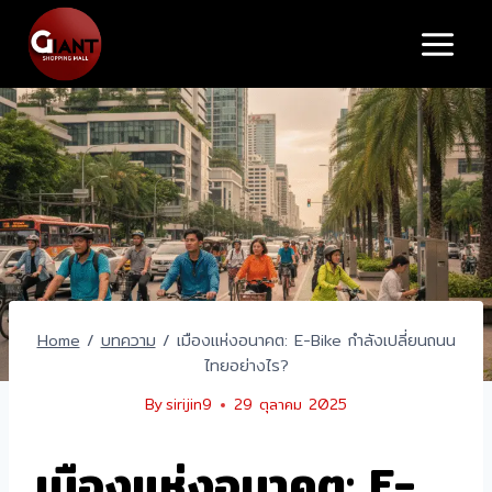
Skip
to
content
Home
/
บทความ
/
เมืองแห่งอนาคต: E-Bike กำลังเปลี่ยนถนน
ไทยอย่างไร?
By
sirijin9
29 ตุลาคม 2025
เมืองแห่งอนาคต: E-