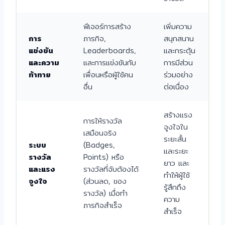
ฟีเจอร์การสร้าง
เพิ่มความ
การ
ภารกิจ,
สนุกสนาน
แข่งขัน
Leaderboards,
และกระตุ้น
และความ
และการแข่งขันกับ
การมีส่วน
ท้าทาย
เพื่อนหรือผู้ใช้คน
ร่วมอย่าง
อื่น
ต่อเนื่อง
สร้างแรง
การให้รางวัล
จูงใจใน
เสมือนจริง
ระยะสั้น
ระบบ
(Badges,
และระยะ
รางวัล
Points) หรือ
ยาว และ
และแรง
รางวัลที่จับต้องได้
ทำให้ผู้ใช้
จูงใจ
(ส่วนลด, ของ
รู้สึกถึง
รางวัล) เมื่อทำ
ความ
ภารกิจสำเร็จ
สำเร็จ