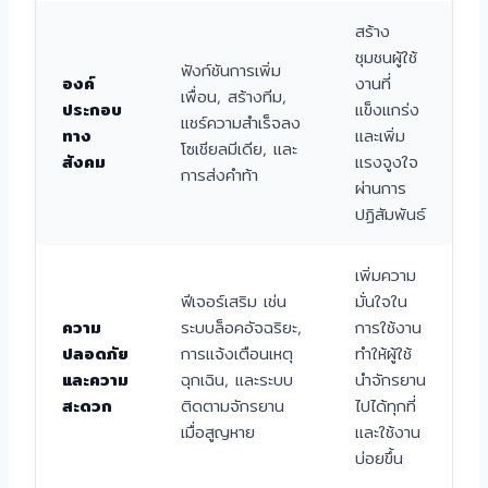
สร้าง
ชุมชนผู้ใช้
ฟังก์ชันการเพิ่ม
องค์
งานที่
เพื่อน, สร้างทีม,
ประกอบ
แข็งแกร่ง
แชร์ความสำเร็จลง
ทาง
และเพิ่ม
โซเชียลมีเดีย, และ
สังคม
แรงจูงใจ
การส่งคำท้า
ผ่านการ
ปฏิสัมพันธ์
เพิ่มความ
ฟีเจอร์เสริม เช่น
มั่นใจใน
ความ
ระบบล็อคอัจฉริยะ,
การใช้งาน
ปลอดภัย
การแจ้งเตือนเหตุ
ทำให้ผู้ใช้
และความ
ฉุกเฉิน, และระบบ
นำจักรยาน
สะดวก
ติดตามจักรยาน
ไปได้ทุกที่
เมื่อสูญหาย
และใช้งาน
บ่อยขึ้น