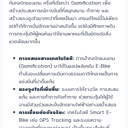
กับกลไกของเกม หรือที่เรียกว่า Gamification เพื่อ
สร้างประสบการณ์การขับขี่ที่สนุกสนาน ท้าทาย และ
สร้างแรงจูงใจมากกว่าที่เคยเป็นมา เทรนด์ใหม่นี้ไม่เพียง
แต่ทำให้การปั่นจักรยานน่าสนใจขึ้น แต่ยังมีศักยภาพใน
การกระตุ้นให้ผู้คนหันมาใช้ยานพาหนะที่เป็นมิตรต่อสิ่ง
แวดล้อมมากขึ้น
การผสมผสานเทคโนโลยี:
การนำกลไกแบบเกม
(Gamification) มาใช้ในแอปพลิเคชัน E-Bike
กำลังจะเปลี่ยนการเดินทางธรรมดาให้กลายเป็นการ
แข่งขันที่น่าตื่นเต้น
แรงจูงใจที่เพิ่มขึ้น:
ระบบการให้รางวัล การสะสม
แต้ม และการทำภารกิจท้าทาย ช่วยกระตุ้นให้ผู้ใช้
งานมีส่วนร่วมและปั่นจักรยานไฟฟ้าอย่างสม่ำเสมอ
การเชื่อมต่ออัจฉริยะ:
เทคโนโลยี Smart E-
Bike เช่น GPS Tracking และระบบความ
ปลอดภัยที่ควบคุมผ่านแอป เป็นพื้นฐานสำคัญที่