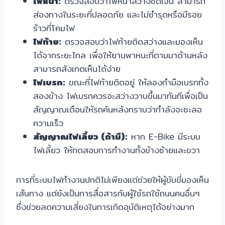
ไฟหน้า:
ตรวจสอบว่าไฟหน้าสว่างชัดเจน สามารถ
ส่องทางในระยะที่ปลอดภัย และไม่ชำรุดหรือมีรอย
ร้าวที่โคมไฟ
ไฟท้าย:
ตรวจสอบว่าไฟท้ายติดสว่างและมองเห็น
ได้จากระยะไกล เพื่อให้ยานพาหนะที่ตามมาด้านหลัง
สามารถสังเกตเห็นได้ง่าย
ไฟเบรก:
ขณะที่ไฟท้ายติดอยู่ ให้ลองกำมือเบรกทั้ง
สองข้าง ไฟเบรกควรจะสว่างวาบขึ้นมาทันทีเพื่อเป็น
สัญญาณเตือนให้รถคันหลังทราบว่ากำลังจะชะลอ
ความเร็ว
สัญญาณไฟเลี้ยว (ถ้ามี):
หาก E-Bike มีระบบ
ไฟเลี้ยว ให้ทดสอบการทำงานทั้งข้างซ้ายและขวา
การที่ระบบไฟทำงานปกติไม่เพียงแต่ช่วยให้ผู้ขับขี่มองเห็น
เส้นทาง แต่ยังเป็นการสื่อสารกับผู้ใช้รถใช้ถนนคนอื่นๆ
ซึ่งช่วยลดความเสี่ยงในการเกิดอุบัติเหตุได้อย่างมาก