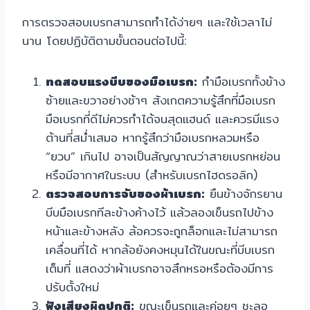
การตรวจสอบเบรกสามารถทำได้ง่ายๆ และใช้เวลาไม่
นาน โดยปฏิบัติตามขั้นตอนต่อไปนี้:
ทดสอบแรงบีบของมือเบรก:
กำมือเบรกทั้งข้าง
ซ้ายและขวาอย่างช้าๆ สังเกตความรู้สึกที่มือเบรก
มือเบรกที่ดีไม่ควรกำได้จนสุดแฮนด์ และควรมีแรง
ต้านที่สม่ำเสมอ หากรู้สึกว่ามือเบรกหลวมหรือ
“ยวบ” เกินไป อาจเป็นสัญญาณว่าสายเบรกหย่อน
หรือมีอากาศในระบบ (สำหรับเบรกไฮดรอลิก)
ตรวจสอบการจับของผ้าเบรก:
ยืนข้างจักรยาน
บีบมือเบรกทีละข้างค้างไว้ แล้วลองเข็นรถไปข้าง
หน้าและข้างหลัง ล้อควรจะถูกล็อกและไม่สามารถ
เคลื่อนที่ได้ หากล้อยังคงหมุนได้ในขณะที่บีบเบรก
เต็มที่ แสดงว่าผ้าเบรกอาจสึกหรอหรือต้องมีการ
ปรับตั้งใหม่
ฟังเสียงผิดปกติ:
ขณะเข็นรถและค่อยๆ ชะลอ