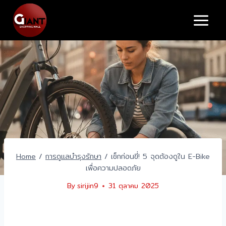
Skip
to
content
Home
/
การดูแลบำรุงรักษา
/
เช็กก่อนขี่! 5 จุดต้องดูใน E-Bike
เพื่อความปลอดภัย
By
sirijin9
31 ตุลาคม 2025