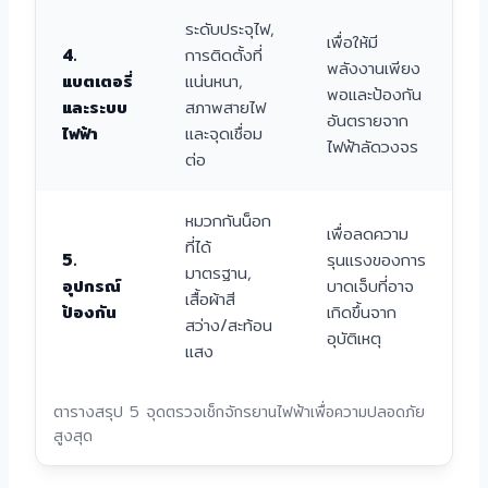
ระดับประจุไฟ,
เพื่อให้มี
4.
การติดตั้งที่
พลังงานเพียง
แบตเตอรี่
แน่นหนา,
พอและป้องกัน
และระบบ
สภาพสายไฟ
อันตรายจาก
ไฟฟ้า
และจุดเชื่อม
ไฟฟ้าลัดวงจร
ต่อ
หมวกกันน็อก
เพื่อลดความ
ที่ได้
5.
รุนแรงของการ
มาตรฐาน,
อุปกรณ์
บาดเจ็บที่อาจ
เสื้อผ้าสี
ป้องกัน
เกิดขึ้นจาก
สว่าง/สะท้อน
อุบัติเหตุ
แสง
ตารางสรุป 5 จุดตรวจเช็กจักรยานไฟฟ้าเพื่อความปลอดภัย
สูงสุด