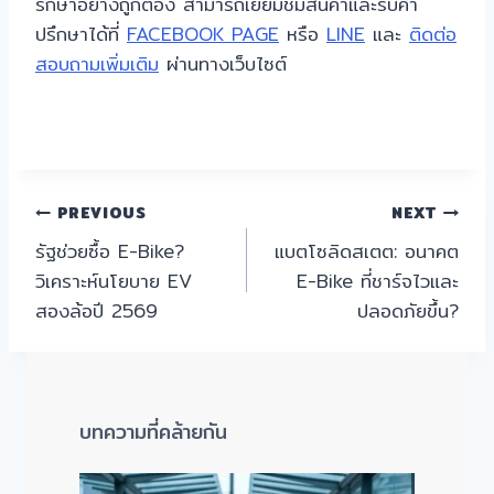
รักษาอย่างถูกต้อง สามารถเยี่ยมชมสินค้าและรับคำ
ปรึกษาได้ที่
FACEBOOK PAGE
หรือ
LINE
และ
ติดต่อ
สอบถามเพิ่มเติม
ผ่านทางเว็บไซต์
แนะแนว
PREVIOUS
NEXT
รัฐช่วยซื้อ E-Bike?
แบตโซลิดสเตต: อนาคต
เรื่อง
วิเคราะห์นโยบาย EV
E-Bike ที่ชาร์จไวและ
สองล้อปี 2569
ปลอดภัยขึ้น?
บทความที่คล้ายกัน