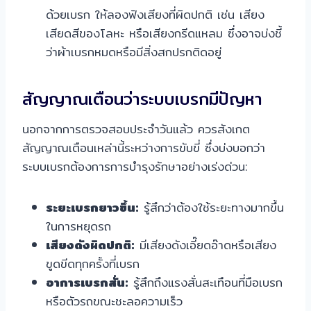
ด้วยเบรก ให้ลองฟังเสียงที่ผิดปกติ เช่น เสียง
เสียดสีของโลหะ หรือเสียงกรีดแหลม ซึ่งอาจบ่งชี้
ว่าผ้าเบรกหมดหรือมีสิ่งสกปรกติดอยู่
สัญญาณเตือนว่าระบบเบรกมีปัญหา
นอกจากการตรวจสอบประจำวันแล้ว ควรสังเกต
สัญญาณเตือนเหล่านี้ระหว่างการขับขี่ ซึ่งบ่งบอกว่า
ระบบเบรกต้องการการบำรุงรักษาอย่างเร่งด่วน:
ระยะเบรกยาวขึ้น:
รู้สึกว่าต้องใช้ระยะทางมากขึ้น
ในการหยุดรถ
เสียงดังผิดปกติ:
มีเสียงดังเอี๊ยดอ๊าดหรือเสียง
ขูดขีดทุกครั้งที่เบรก
อาการเบรกสั่น:
รู้สึกถึงแรงสั่นสะเทือนที่มือเบรก
หรือตัวรถขณะชะลอความเร็ว