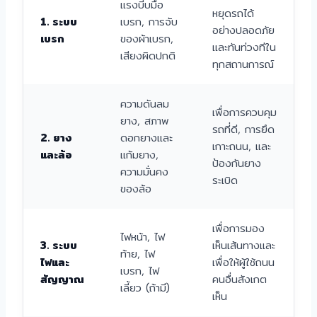
แรงบีบมือ
หยุดรถได้
1. ระบบ
เบรก, การจับ
อย่างปลอดภัย
เบรก
ของผ้าเบรก,
และทันท่วงทีใน
เสียงผิดปกติ
ทุกสถานการณ์
ความดันลม
เพื่อการควบคุม
ยาง, สภาพ
รถที่ดี, การยึด
2. ยาง
ดอกยางและ
เกาะถนน, และ
และล้อ
แก้มยาง,
ป้องกันยาง
ความมั่นคง
ระเบิด
ของล้อ
เพื่อการมอง
ไฟหน้า, ไฟ
3. ระบบ
เห็นเส้นทางและ
ท้าย, ไฟ
ไฟและ
เพื่อให้ผู้ใช้ถนน
เบรก, ไฟ
สัญญาณ
คนอื่นสังเกต
เลี้ยว (ถ้ามี)
เห็น