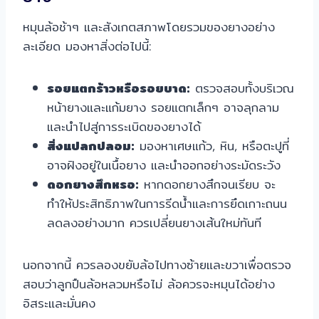
หมุนล้อช้าๆ และสังเกตสภาพโดยรวมของยางอย่าง
ละเอียด มองหาสิ่งต่อไปนี้:
รอยแตกร้าวหรือรอยบาด:
ตรวจสอบทั้งบริเวณ
หน้ายางและแก้มยาง รอยแตกเล็กๆ อาจลุกลาม
และนำไปสู่การระเบิดของยางได้
สิ่งแปลกปลอม:
มองหาเศษแก้ว, หิน, หรือตะปูที่
อาจฝังอยู่ในเนื้อยาง และนำออกอย่างระมัดระวัง
ดอกยางสึกหรอ:
หากดอกยางสึกจนเรียบ จะ
ทำให้ประสิทธิภาพในการรีดน้ำและการยึดเกาะถนน
ลดลงอย่างมาก ควรเปลี่ยนยางเส้นใหม่ทันที
นอกจากนี้ ควรลองขยับล้อไปทางซ้ายและขวาเพื่อตรวจ
สอบว่าลูกปืนล้อหลวมหรือไม่ ล้อควรจะหมุนได้อย่าง
อิสระและมั่นคง