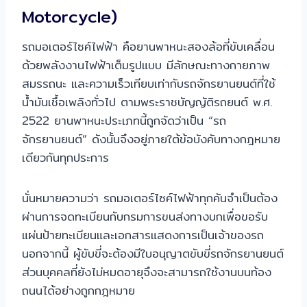
Motorcycle)
รถมอเตอร์ไซค์ไฟฟ้า คือยานพาหนะสองล้อที่ขับเคลื่อน
ด้วยพลังงานไฟฟ้าเต็มรูปแบบ มีลักษณะทางกายภาพ
สมรรถนะ และความเร็วเทียบเท่ากับรถจักรยานยนต์ที่ใช้
น้ำมันเชื้อเพลิงทั่วไป ตามพระราชบัญญัติรถยนต์ พ.ศ.
2522 ยานพาหนะประเภทนี้ถูกจัดว่าเป็น “รถ
จักรยานยนต์” ดังนั้นจึงอยู่ภายใต้ข้อบังคับทางกฎหมาย
เดียวกันทุกประการ
นั่นหมายความว่า รถมอเตอร์ไซค์ไฟฟ้าทุกคันจำเป็นต้อง
ผ่านการจดทะเบียนกับกรมการขนส่งทางบกเพื่อขอรับ
แผ่นป้ายทะเบียนและเอกสารแสดงการเป็นเจ้าของรถ
นอกจากนี้ ผู้ขับขี่จะต้องมีใบอนุญาตขับขี่รถจักรยานยนต์
ส่วนบุคคลที่ยังไม่หมดอายุจึงจะสามารถใช้งานบนท้อง
ถนนได้อย่างถูกกฎหมาย