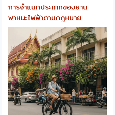
การจำแนกประเภทของยาน
พาหนะไฟฟ้าตามกฎหมาย