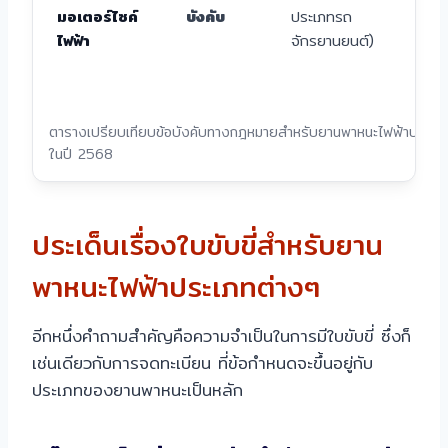
ถน
มอเตอร์ไซค์
บังคับ
ประเภทรถ
สาธ
ไฟฟ้า
จักรยานยนต์)
ได้
กฎห
ตารางเปรียบเทียบข้อบังคับทางกฎหมายสำหรับยานพาหนะไฟฟ้าประเภ
ในปี 2568
ประเด็นเรื่องใบขับขี่สำหรับยาน
พาหนะไฟฟ้าประเภทต่างๆ
อีกหนึ่งคำถามสำคัญคือความจำเป็นในการมีใบขับขี่ ซึ่งก็
เช่นเดียวกับการจดทะเบียน ที่ข้อกำหนดจะขึ้นอยู่กับ
ประเภทของยานพาหนะเป็นหลัก