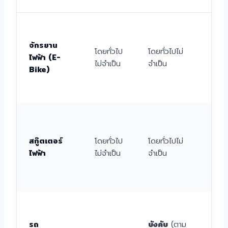
ไม่แ
ให้ใ
จักรยาน
โดยทั่วไป
โดยทั่วไปไม่
ถน
ไฟฟ้า (E-
ไม่จำเป็น
จำเป็น
หลว
Bike)
อาจ
กฎห
ห้าม
ถน
สกู๊ตเตอร์
โดยทั่วไป
โดยทั่วไปไม่
หลว
ไฟฟ้า
ไม่จำเป็น
จำเป็น
ควร
พื้นที
จำก
สาม
ใช้
รถ
บังคับ
(ตาม