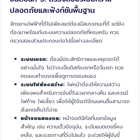
ปลอดภัยและฟังก์ชันพื้นฐาน
จักรยานไฟฟ้าที่ดีไม่เพียงแต่ต้องมีสมรรถนะที่ดี แต่ยัง
ต้องมาพร้อมกับระบบความปลอดภัยที่ครบครัน ควร
ตรวจสอบส่วนประกอบต่อไปนี้อย่างละเอียด:
ระบบเบรก:
ต้องมีประสิทธิภาพและหยุดรถได้
อย่างมั่นใจ ไม่ว่าจะเป็นดิสก์เบรกหรือวีเบรก ควร
ทดลองกำเบรกเพื่อดูการตอบสนอง
ระบบไฟส่องสว่าง:
ไฟหน้าต้องให้ความสว่าง
เพียงพอสำหรับการขับขี่ในเวลากลางคืน และควรมี
ไฟท้าย ไฟเลี้ยว เพื่อให้ผู้ใช้รถใช้ถนนคนอื่นสามารถ
สังเกตเห็นได้ง่าย
หน้าจอแสดงผล:
หน้าจอดิจิทัลที่บอกข้อมูล
สำคัญ เช่น ความเร็วปัจจุบัน, ระดับแบตเตอรี่คง
เหลือ, และระยะทางที่วิ่งไปแล้ว จะช่วยให้ผู้ขับขี่