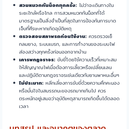
สวมหมวกกันน็อกทุกครั้ง:
ไม่ว่าจะเดินทางใน
ระยะใกล้หรือไกล การสวมหมวกกันน็อกที่ได้
มาตรฐานเป็นสิ่งจำเป็นที่สุดในการป้องกันการบาด
เจ็บที่ศีรษะหากเกิดอุบัติเหตุ
ตรวจสอบสภาพรถก่อนใช้งาน:
ควรตรวจเช็
กลมยาง, ระบบเบรก, และการทำงานของระบบไฟ
ส่องสว่างทุกครั้งก่อนออกจากบ้าน
เคารพกฎจราจร:
ขับขี่โดยใช้ความเร็วที่เหมาะสม
ให้สัญญาณไฟเมื่อต้องการเลี้ยวหรือเปลี่ยนเลน
และปฏิบัติตามกฎจราจรเช่นเดียวกับยานพาหนะอื่นๆ
ไม่ประมาท:
หลีกเลี่ยงการขับขี่ด้วยความคึกคะนอง
หรือมั่นใจในสมรรถนะของรถมากเกินไป ควร
ตระหนักอยู่เสมอว่าอุบัติเหตุสามารถเกิดขึ้นได้ตลอด
เวลา
บทสรุป และอนาคตของตลาด