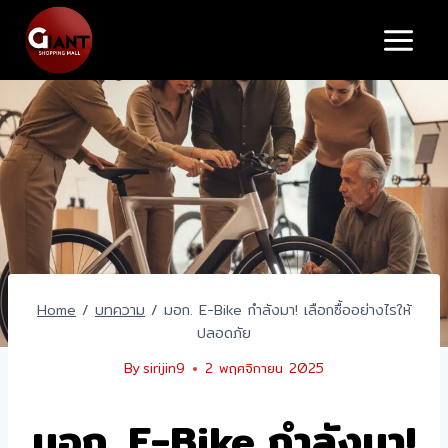
Skip
to
content
Home
/
บทความ
/
มอก. E-Bike กำลังมา! เลือกซื้ออย่างไรให้
ปลอดภัย
By
sirijin9
2 พฤศจิกายน 2025
มอก. E-Bike กำลังมา!