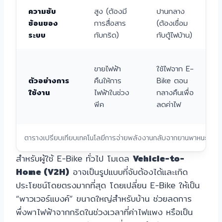
ความซับ
สูง (ต้องมี
ปานกลาง
ต
ซ้อนของ
การสื่อสาร
(ต้องเชื่อม
ระบบ
กับกริด)
กับตู้ไฟบ้าน)
ขายไฟฟ้า
ใช้ไฟจาก E-
ตัวอย่างการ
คืนให้การ
Bike ตอน
ใช้งาน
ไฟฟ้าในช่วง
กลางคืนเพื่อ
พีค
ลดค่าไฟ
ป
ตารางเปรียบเทียบเทคโนโลยีการจ่ายพลังงานกลับจากยานพาหนะไฟฟ้
สำหรับผู้ใช้ E-Bike ทั่วไป โมเดล
Vehicle-to-
Home (V2H)
อาจเป็นรูปแบบที่จับต้องได้และเกิด
ประโยชน์โดยตรงมากที่สุด โดยเปลี่ยน E-Bike ให้เป็น
“พาวเวอร์แบงค์” ขนาดใหญ่สำหรับบ้าน ช่วยลดการ
พึ่งพาไฟฟ้าจากกริดในช่วงเวลาที่ค่าไฟแพง หรือเป็น