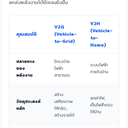
แหล่งพลังงานได้ชัดเจนยิ่งขึ้น
V2H
V2G
(Vehicle-
คุณสมบัติ
(Vehicle-
to-
to-Grid)
Home)
ปลายทาง
โครงข่าย
เ
ระบบไฟฟ้า
ของ
ไฟฟ้า
ภายในบ้าน
พลังงาน
สาธารณะ
จ
สร้าง
ลดค่าไฟ,
วัตถุประสงค์
เสถียรภาพ
เป็นไฟสำรอง
หลัก
ให้กริด,
ให้บ้าน
สร้างรายได้