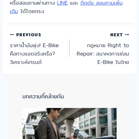
หรือสอบถามผ่านทาง
LINE
และ
ติดต่อ สอบถามเพิ่ม
เติม
ได้โดยตรง
แนะแนว
PREVIOUS
NEXT
ราคาน้ำมันพุ่ง! E-Bike
กฎหมาย Right to
เรื่อง
คือทางรอดจริงหรือ?
Repair: อนาคตการซ่อม
วิเคราะห์เทรนด์
E-Bike ในไทย
บทความที่คล้ายกัน