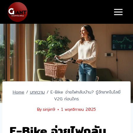
Skip
to
content
Home
/
บทความ
/
E-Bike จ่ายไฟกลับบ้าน? รู้จักเทคโนโลยี
V2G ก่อนใคร
By
sirijin9
1 พฤศจิกายน 2025
E-Bike จ่ายไฟกลับ