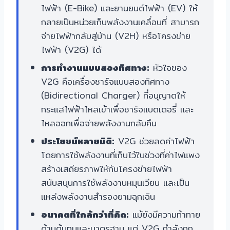
ไฟฟ้า (E-Bike) และยานยนต์ไฟฟ้า (EV) ให้
กลายเป็นหน่วยเก็บพลังงานเคลื่อนที่ สามารถ
จ่ายไฟฟ้ากลับสู่บ้าน (V2H) หรือโครงข่าย
ไฟฟ้า (V2G) ได้
การทำงานแบบสองทิศทาง:
หัวใจของ
V2G คือเครื่องชาร์จแบบสองทิศทาง
(Bidirectional Charger) ที่อนุญาตให้
กระแสไฟฟ้าไหลเข้าเพื่อชาร์จแบตเตอรี่ และ
ไหลออกเพื่อจ่ายพลังงานกลับคืน
ประโยชน์หลายมิติ:
V2G ช่วยลดค่าไฟฟ้า
โดยการใช้พลังงานที่เก็บไว้ในช่วงที่ค่าไฟแพง
สร้างเสถียรภาพให้กับโครงข่ายไฟฟ้า
สนับสนุนการใช้พลังงานหมุนเวียน และเป็น
แหล่งพลังงานสำรองยามฉุกเฉิน
อนาคตที่ใกล้กว่าที่คิด:
แม้ยังมีความท้าทาย
ด้านต้นทุนและมาตรฐาน แต่ V2G กำลังถูก