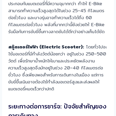
ประกอบกับแบตเตอรี่ที่มีความจุมากกว่า ทำให้ E-Bike
สามารถทำความเร็วสูงสุดได้ในช่วง 25–45 กิโลเมตร
ต่อชั่วโมง และบางรุ่นอาจทำความเร็วได้ถึง 60
กิโลเมตรต่อชั่วโมง พลังที่มากกว่านี้ยังช่วยให้ E-Bike
รับมือกับการขับขี่ขึ้นทางลาดชันได้ดีกว่าอย่างเห็นได้ชัด
สกู๊ตเตอร์ไฟฟ้า (Electric Scooter):
โดยทั่วไปจะ
ใช้มอเตอร์ที่มีกำลังวัตต์น้อยกว่า อยู่ในช่วง 250–500
วัตต์ เพื่อรักษาน้ำหนักให้เบาและประหยัดพลังงาน
ความเร็วสูงสุดจึงมักอยู่ในช่วง 20–40 กิโลเมตรต่อ
ชั่วโมง ซึ่งเพียงพอสำหรับการเดินทางในเมือง แต่การ
ขับขี่ขึ้นเนินอาจต้องใช้กำลังมอเตอร์สูงและส่งผลให้
แบตเตอรี่หมดเร็วกว่าปกติ
ระยะทางต่อการชาร์จ: ปัจจัยสำคัญของ
การเดินทาง