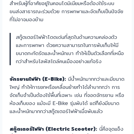
สำหรับผู้ที่อาศัยอยู่ในคอนโดมิเนียมหรือต้องใช้ระบบ
ขนส่งสาธารณะร่วมด้วย การพกพาและจัดเก็บเป็นปัจจัย
ที่ไม่อาจมองข้าม
สกู๊ตเตอร์ไฟฟ้าโดดเด่นที่สุดในด้านความคล่องตัว
และการพกพา ด้วยความสามารถในการพับเก็บให้มี
ขนาดกะทัดรัดและน้ำหนักเบา ทำให้เป็นตัวเลือกที่เหนือ
กว่าสำหรับไลฟ์สไตล์คนเมืองอย่างแท้จริง
จักรยานไฟฟ้า (E-Bike):
มีน้ำหนักมากกว่าและมีขนาด
ใหญ่ ทำให้การยกหรือเคลื่อนย้ายทำได้ลำบากกว่า การ
จัดเก็บจำเป็นต้องใช้พื้นที่เฉพาะ เช่น ที่จอดจักรยาน หรือ
ห้องเก็บของ แม้จะมี E-Bike รุ่นพับได้ แต่ก็ยังมีขนาด
และน้ำหนักมากกว่าสกู๊ตเตอร์ไฟฟ้าเมื่อพับแล้ว
สกู๊ตเตอร์ไฟฟ้า (Electric Scooter):
นี่คือจุดแข็ง