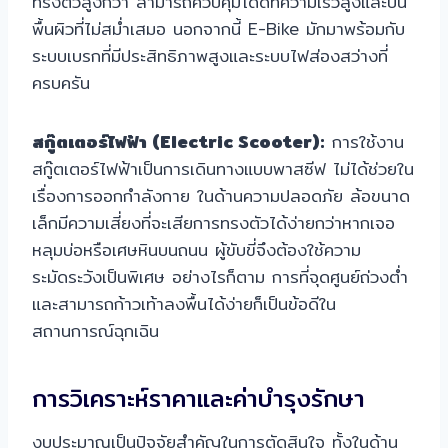
ทรงตัวสูงกว่า สามารถควบคุมได้ดีที่ความเร็วสูงและบน
พื้นผิวที่ไม่สม่ำเสมอ นอกจากนี้ E-Bike มักมาพร้อมกับ
ระบบเบรกที่มีประสิทธิภาพสูงและระบบไฟส่องสว่างที่
ครบครัน
สกู๊ตเตอร์ไฟฟ้า (Electric Scooter):
การใช้งาน
สกู๊ตเตอร์ไฟฟ้าเป็นการเดินทางแบบพาสซีฟ ไม่ได้ช่วยใน
เรื่องการออกกำลังกาย ในด้านความปลอดภัย ล้อขนาด
เล็กมีความเสี่ยงที่จะเสียการทรงตัวได้ง่ายกว่าหากเจอ
หลุมบ่อหรือเศษหินบนถนน ผู้ขับขี่จึงต้องใช้ความ
ระมัดระวังเป็นพิเศษ อย่างไรก็ตาม การที่จุดศูนย์ถ่วงต่ำ
และสามารถก้าวเท้าลงพื้นได้ง่ายก็เป็นข้อดีใน
สถานการณ์ฉุกเฉิน
การวิเคราะห์ราคาและค่าบำรุงรักษา
งบประมาณเป็นปัจจัยสำคัญในการตัดสินใจ ทั้งในด้าน