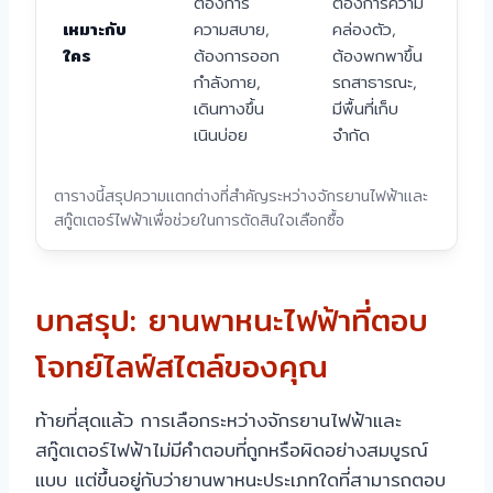
ต้องการ
ต้องการความ
เหมาะกับ
ความสบาย,
คล่องตัว,
ใคร
ต้องการออก
ต้องพกพาขึ้น
กำลังกาย,
รถสาธารณะ,
เดินทางขึ้น
มีพื้นที่เก็บ
เนินบ่อย
จำกัด
ตารางนี้สรุปความแตกต่างที่สำคัญระหว่างจักรยานไฟฟ้าและ
สกู๊ตเตอร์ไฟฟ้าเพื่อช่วยในการตัดสินใจเลือกซื้อ
บทสรุป: ยานพาหนะไฟฟ้าที่ตอบ
โจทย์ไลฟ์สไตล์ของคุณ
ท้ายที่สุดแล้ว การเลือกระหว่างจักรยานไฟฟ้าและ
สกู๊ตเตอร์ไฟฟ้าไม่มีคำตอบที่ถูกหรือผิดอย่างสมบูรณ์
แบบ แต่ขึ้นอยู่กับว่ายานพาหนะประเภทใดที่สามารถตอบ