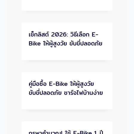
เช็กลิสต์ 2026: วิธีเลือก E-
Bike ให้ผู้สูงวัย ขับขี่ปลอดภัย
คู่มือซื้อ E-Bike ให้ผู้สูงวัย
ขับขี่ปลอดภัย ชาร์จไฟบ้านง่าย
กูรูพาคำนวณ! ใช้ E-Bike 1 ปี