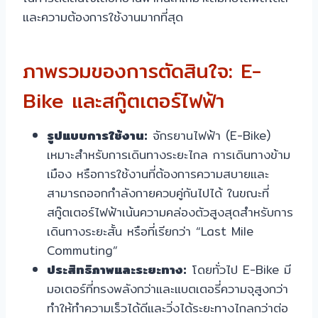
และความต้องการใช้งานมากที่สุด
ภาพรวมของการตัดสินใจ: E-
Bike และสกู๊ตเตอร์ไฟฟ้า
รูปแบบการใช้งาน:
จักรยานไฟฟ้า (E-Bike)
เหมาะสำหรับการเดินทางระยะไกล การเดินทางข้าม
เมือง หรือการใช้งานที่ต้องการความสบายและ
สามารถออกกำลังกายควบคู่กันไปได้ ในขณะที่
สกู๊ตเตอร์ไฟฟ้าเน้นความคล่องตัวสูงสุดสำหรับการ
เดินทางระยะสั้น หรือที่เรียกว่า “Last Mile
Commuting”
ประสิทธิภาพและระยะทาง:
โดยทั่วไป E-Bike มี
มอเตอร์ที่ทรงพลังกว่าและแบตเตอรี่ความจุสูงกว่า
ทำให้ทำความเร็วได้ดีและวิ่งได้ระยะทางไกลกว่าต่อ