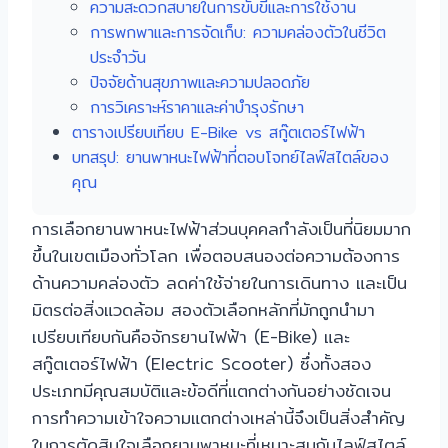
ความสะดวกสบายในการขับขี่และการใช้งาน
การพกพาและการจัดเก็บ: ความคล่องตัวในชีวิต
ประจำวัน
ปัจจัยด้านสุขภาพและความปลอดภัย
การวิเคราะห์ราคาและค่าบำรุงรักษา
ตารางเปรียบเทียบ E-Bike vs สกู๊ตเตอร์ไฟฟ้า
บทสรุป: ยานพาหนะไฟฟ้าที่ตอบโจทย์ไลฟ์สไตล์ของ
คุณ
การเลือกยานพาหนะไฟฟ้าส่วนบุคคลกำลังเป็นที่นิยมมาก
ขึ้นในเขตเมืองทั่วโลก เพื่อตอบสนองต่อความต้องการ
ด้านความคล่องตัว ลดค่าใช้จ่ายในการเดินทาง และเป็น
มิตรต่อสิ่งแวดล้อม สองตัวเลือกหลักที่มักถูกนำมา
เปรียบเทียบกันคือจักรยานไฟฟ้า (E-Bike) และ
สกู๊ตเตอร์ไฟฟ้า (Electric Scooter) ซึ่งทั้งสอง
ประเภทมีคุณสมบัติและข้อดีที่แตกต่างกันอย่างชัดเจน
การทำความเข้าใจความแตกต่างเหล่านี้จึงเป็นสิ่งสำคัญ
ในการตัดสินใจเลือกยานพาหนะที่เหมาะสมกับไลฟ์สไตล์