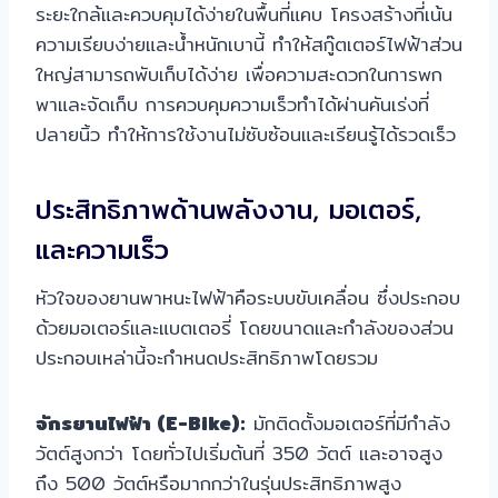
ระยะใกล้และควบคุมได้ง่ายในพื้นที่แคบ โครงสร้างที่เน้น
ความเรียบง่ายและน้ำหนักเบานี้ ทำให้สกู๊ตเตอร์ไฟฟ้าส่วน
ใหญ่สามารถพับเก็บได้ง่าย เพื่อความสะดวกในการพก
พาและจัดเก็บ การควบคุมความเร็วทำได้ผ่านคันเร่งที่
ปลายนิ้ว ทำให้การใช้งานไม่ซับซ้อนและเรียนรู้ได้รวดเร็ว
ประสิทธิภาพด้านพลังงาน, มอเตอร์,
และความเร็ว
หัวใจของยานพาหนะไฟฟ้าคือระบบขับเคลื่อน ซึ่งประกอบ
ด้วยมอเตอร์และแบตเตอรี่ โดยขนาดและกำลังของส่วน
ประกอบเหล่านี้จะกำหนดประสิทธิภาพโดยรวม
จักรยานไฟฟ้า (E-Bike):
มักติดตั้งมอเตอร์ที่มีกำลัง
วัตต์สูงกว่า โดยทั่วไปเริ่มต้นที่ 350 วัตต์ และอาจสูง
ถึง 500 วัตต์หรือมากกว่าในรุ่นประสิทธิภาพสูง