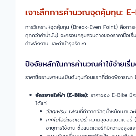
เจาะลึกการคำนวณจุดคุ้มทุน: E
การวิเคราะห์จุดคุ้มทุน (Break-Even Point) คือการหา
ถูกกว่าค่าน้ำมัน) จะครอบคลุมส่วนต่างของราคาซื้อเริ่
ค่าพลังงาน และค่าบำรุงรักษา
ปัจจัยหลักในการคำนวณค่าใช้จ่ายเริ่ม
ราคาซื้อยานพาหนะเป็นต้นทุนก้อนแรกที่ต้องพิจารณา 
จักรยานไฟฟ้า (E-Bike):
ราคาของ E-Bike มีควา
ได้แก่
วัสดุเฟรม:
เฟรมที่ทำจากวัสดุน้ำหนักเบาและ
เทคโนโลยีแบตเตอรี่:
ความจุของแบตเตอรี่ (ว
อายุการใช้งาน ซึ่งแบตเตอรี่ที่มีความจุสูงและ
ระบบขับเคลื่อน:
มอเตอร์ไฟฟ้า, ระบบเกียร์, 