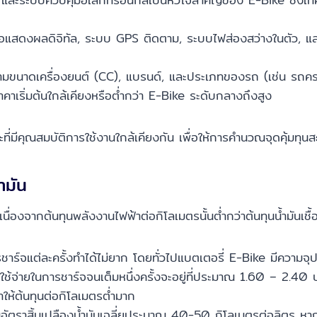
าจอแสดงผลดิจิทัล, ระบบ GPS ติดตาม, ระบบไฟส่องสว่างในตัว, แล
ขนาดเครื่องยนต์ (CC), แบรนด์, และประเภทของรถ (เช่น รถครอบ
าคาเริ่มต้นใกล้เคียงหรือต่ำกว่า E-Bike ระดับกลางถึงสูง
มีคุณสมบัติการใช้งานใกล้เคียงกัน เพื่อให้การคำนวณจุดคุ้มทุนสะ
ำมัน
ด เนื่องจากต้นทุนพลังงานไฟฟ้าต่อกิโลเมตรนั้นต่ำกว่าต้นทุนน้ำมันเช
าร์จแต่ละครั้งทำได้ไม่ยาก โดยทั่วไปแบตเตอรี่ E-Bike มีค
าใช้จ่ายในการชาร์จจนเต็มหนึ่งครั้งจะอยู่ที่ประมาณ 1.60 – 2.4
ทำให้ต้นทุนต่อกิโลเมตรต่ำมาก
ีอัตราสิ้นเปลืองน้ำมันเฉลี่ยประมาณ 40-50 กิโลเมตรต่อลิตร หาก