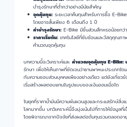
บำรุงรักษาที่ต่ำกว่าอย่างมีนัยสำคัญ
จุดคุ้มทุน:
ระยะเวลาคืนทุนสำหรับการซื้อ E-Bike 
โดยอาจสั้นเพียง 6 เดือนถึง 1 ปี
ค่าบำรุงรักษา:
E-Bike มีชิ้นส่วนสึกหรอน้อยกว่า
ราคาเริ่มต้น:
เทคโนโลยีที่ซับซ้อนและวัสดุคุณภา
คำนวณจุดคุ้มทุน
บทความนี้จะวิเคราะห์และ
คำนวณจุดคุ้มทุน E-Bike: 
รักษา เพื่อให้เห็นภาพที่ชัดเจนว่ายานพาหนะประเภทใดม
กับความชอบส่วนบุคคลเพียงอย่างเดียว แต่ยังเกี่ยวข้
เริ่มสร้างผลตอบแทนในรูปแบบของเงินออมเมื่อใด
ในยุคที่ราคาน้ำมันมีความผันผวนสูงและกระแสรักษ์สิ่ง
โลกมากขึ้น บทวิเคราะห์นี้จึงมุ่งเน้นไปที่การให้ข้อม
โดยพิจารณาจากปัจจัยที่ส่งผลต่อต้นทุนรวมตลอดอาย