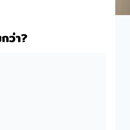
มกว่า?