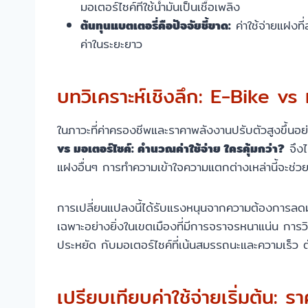
มอเตอร์ไซค์ที่ใช้น้ำมันเป็นเชื้อเพลิง
ต้นทุนแบตเตอรี่คือปัจจัยชี้ขาด:
ค่าใช้จ่ายแฝงที
ค่าในระยะยาว
บทวิเคราะห์เชิงลึก: E-Bike vs 
ในภาวะที่ค่าครองชีพและราคาพลังงานปรับตัวสูงขึ้นอย
vs มอเตอร์ไซค์: คำนวณค่าใช้จ่าย ใครคุ้มกว่า?
จึงไ
แฝงอื่นๆ การทำความเข้าใจความแตกต่างเหล่านี้จะช่วย
การเปลี่ยนแปลงนี้ได้รับแรงหนุนจากความต้องการลดม
เฉพาะอย่างยิ่งในเขตเมืองที่มีการจราจรหนาแน่น การวิ
ประหยัด กับมอเตอร์ไซค์ที่เน้นสมรรถนะและความเร็ว ต
เปรียบเทียบค่าใช้จ่ายเริ่มต้น: รา