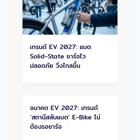
เทรนด์ EV 2027: แบต
Solid-State ชาร์จไว
ปลอดภัย วิ่งไกลขึ้น
อนาคต EV 2027: เทรนด์
‘สถานีสลับแบต’ E-Bike ไม่
ต้องรอชาร์จ