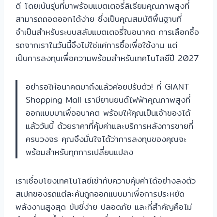
ดี โดยเน้นรุ่นที่มาพร้อมแบตเตอรี่ลิเธียมคุณภาพสูงที่
สามารถถอดออกได้ง่าย ซึ่งเป็นคุณสมบัติพื้นฐานที่
จำเป็นสำหรับระบบสลับแบตเตอรี่ในอนาคต การเลือกซื้อ
รถจากเราในวันนี้จึงไม่ใช่แค่การซื้อเพื่อใช้งาน แต่
เป็นการลงทุนเพื่อความพร้อมสำหรับเทคโนโลยีปี 2027
อย่ารอให้อนาคตมาถึงแล้วค่อยปรับตัว! ที่ GIANT
Shopping Mall เรามียานยนต์ไฟฟ้าคุณภาพสูงที่
ออกแบบมาเพื่ออนาคต พร้อมให้คุณเป็นเจ้าของได้
แล้ววันนี้ ด้วยราคาที่คุ้มค่าและบริการหลังการขายที่
ครบวงจร คุณจึงมั่นใจได้ว่าการลงทุนของคุณจะ
พร้อมสำหรับทุกการเปลี่ยนแปลง
เราเชื่อมโยงเทคโนโลยีเข้ากับความคุ้มค่าได้อย่างลงตัว
สเปกของรถแต่ละคันถูกออกแบบมาเพื่อการประหยัด
พลังงานสูงสุด ขับขี่ง่าย ปลอดภัย และที่สำคัญคือไม่