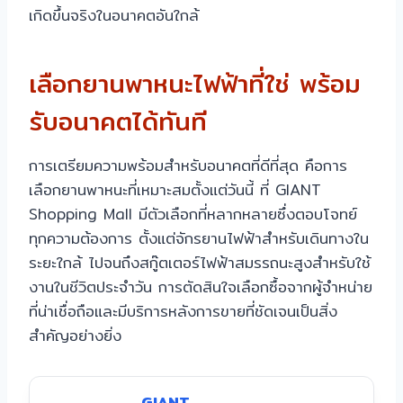
เกิดขึ้นจริงในอนาคตอันใกล้
เลือกยานพาหนะไฟฟ้าที่ใช่ พร้อม
รับอนาคตได้ทันที
การเตรียมความพร้อมสำหรับอนาคตที่ดีที่สุด คือการ
เลือกยานพาหนะที่เหมาะสมตั้งแต่วันนี้ ที่ GIANT
Shopping Mall มีตัวเลือกที่หลากหลายซึ่งตอบโจทย์
ทุกความต้องการ ตั้งแต่จักรยานไฟฟ้าสำหรับเดินทางใน
ระยะใกล้ ไปจนถึงสกู๊ตเตอร์ไฟฟ้าสมรรถนะสูงสำหรับใช้
งานในชีวิตประจำวัน การตัดสินใจเลือกซื้อจากผู้จำหน่าย
ที่น่าเชื่อถือและมีบริการหลังการขายที่ชัดเจนเป็นสิ่ง
สำคัญอย่างยิ่ง
GIANT