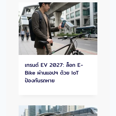
เทรนด์ EV 2027: ล็อก E-
Bike ผ่านแอปฯ ด้วย IoT
ป้องกันรถหาย