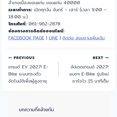
อำเภอเมืองขอนแก่น ขอนแก่น 40000
เวลาทำการ:
เปิดทุกวัน จันทร์ – เสาร์ (เวลา 9.00 –
18.00 น.)
โทรศัพท์:
061-962-2878
ช่องทางการติดต่อออนไลน์:
FACEBOOK PAGE
|
LINE
|
ติดต่อ สอบถามเพิ่มเติม
แนะแนว
PREVIOUS
NEXT
เทรนด์ EV 2027! E-
อัปเดตเทรนด์ 2027!
เรื่อง
Bike ระบบทรงตัว
แบตฯ E-Bike รุ่นใหม่
อัตโนมัติเพื่อผู้สูงอายุ
ชาร์จไว 15 นาทีเต็ม
บทความที่คล้ายกัน