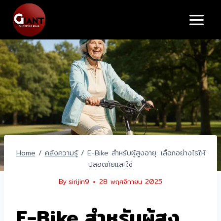
Skip
to
content
Home
/
คลังความรู้
/
E-Bike สำหรับผู้สูงอายุ: เลือกอย่างไรให้
ปลอดภัยและใช่
By
sirijin9
28 พฤศจิกายน 2025
E-Bike สำหรับผู้สูง