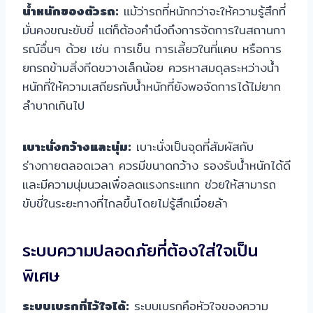
น้ำหนักของตัวรถ:
แม้ว่ารถที่หนักกว่าจะให้ความรู้สึกที่
มั่นคงขณะขับขี่ แต่ก็ต้องคำนึงถึงการจัดการในสถานกา
รณ์อื่นๆ ด้วย เช่น การเข็น การเลี้ยวในที่แคบ หรือการ
ยกรถข้ามสิ่งกีดขวางเล็กน้อย ควรหาสมดุลระหว่างน้ำ
หนักที่ให้ความเสถียรกับน้ำหนักที่ยังพอจัดการได้ไม่ยาก
ลำบากเกินไป
เบาะนั่งกว้างและนุ่ม:
เบาะนั่งเป็นจุดที่สัมผัสกับ
ร่างกายตลอดเวลา ควรมีขนาดกว้าง รองรับน้ำหนักได้ดี
และมีความนุ่มนวลเพื่อลดแรงกระแทก ช่วยให้สามารถ
ขับขี่ในระยะทางที่ไกลขึ้นโดยไม่รู้สึกเมื่อยล้า
ระบบความปลอดภัยที่ต้องใส่ใจเป็น
พิเศษ
ระบบเบรกที่ไว้ใจได้:
ระบบเบรกคือหัวใจของความ