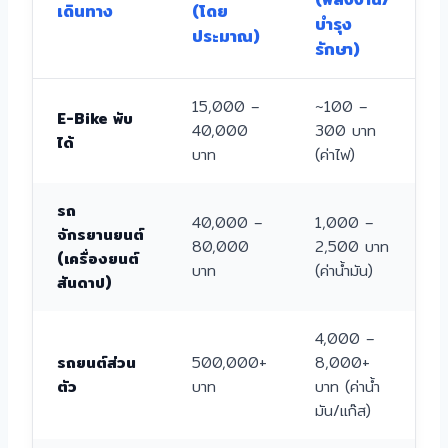
เดินทาง
(โดย
ต
บำรุง
ประมาณ)
เ
รักษา)
15,000 –
~100 –
E-Bike พับ
40,000
300 บาท
ส
ได้
บาท
(ค่าไฟ)
รถ
40,000 –
1,000 –
จักรยานยนต์
80,000
2,500 บาท
ส
(เครื่องยนต์
บาท
(ค่าน้ำมัน)
สันดาป)
4,000 –
รถยนต์ส่วน
500,000+
8,000+
ต
ตัว
บาท
บาท (ค่าน้ำ
มัน/แก๊ส)