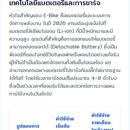
เทคโนโลยีแบตเตอรี่และการชาร์จ
หัวใจสำคัญของ E-Bike คือแบตเตอรี่และระบบการ
จัดการพลังงาน ในปี 2026 เทรนด์จะมุ่งเน้นไปที่
แบตเตอรี่ลิเธียมไอออน (Li-ion) ที่มีน้ำหนักเบาและมี
ความจุสูง จุดเด่นที่สำคัญคือการออกแบบให้แบตเตอรี่
สามารถถอดออกได้ (Detachable Battery) ซึ่งเป็น
ฟีเจอร์ที่ตอบโจทย์ชีวิตในหอพักหรือคอนโดอย่างแท้จริง
ผู้ใช้ไม่จำเป็นต้องยกจักรยานทั้งคันขึ้นไปบนห้อง แต่
สามารถถอดเฉพาะแบตเตอรี่ไปชาร์จกับปลั๊กไฟมาตรฐาน
ได้ทันที โดยใช้เวลาชาร์จจนเต็มประมาณ 4–8 ชั่วโมง
ซึ่งเป็นช่วงเวลาที่ยอมรับได้และสะดวกต่อการวางแผน
การใช้งานในวันถัดไป
ค่าใช้จ่าย
ค่าใช้จ่าย
ค
รายเดือน
รูปแบบการ
เริ่มต้น
ค
(พลังงาน/