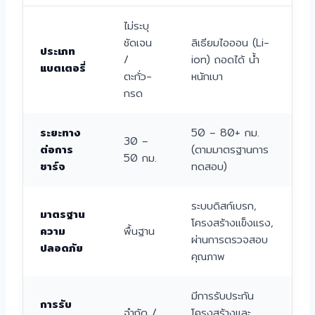
ไม่ระบุ
ชัดเจน
ลิเธียมไอออน (Li-
ประเภท
/
ion) ถอดได้ น้ำ
แบตเตอรี่
ตะกั่ว-
หนักเบา
กรด
ระยะทาง
50 – 80+ กม.
30 –
ต่อการ
(ตามมาตรฐานการ
50 กม.
ชาร์จ
ทดสอบ)
ระบบดิสก์เบรก,
มาตรฐาน
โครงสร้างแข็งแรง,
ความ
พื้นฐาน
ผ่านการตรวจสอบ
ปลอดภัย
คุณภาพ
มีการรับประกัน
การรับ
จำกัด /
โครงสร้างและ