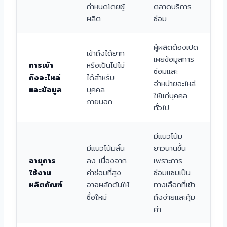
กำหนดโดยผู้
ตลาดบริการ
ผลิต
ซ่อม
ผู้ผลิตต้องเปิด
เข้าถึงได้ยาก
เผยข้อมูลการ
การเข้า
หรือเป็นไปไม่
ซ่อมและ
ถึงอะไหล่
ได้สำหรับ
จำหน่ายอะไหล่
และข้อมูล
บุคคล
ให้แก่บุคคล
ภายนอก
ทั่วไป
มีแนวโน้ม
มีแนวโน้มสั้น
ยาวนานขึ้น
อายุการ
ลง เนื่องจาก
เพราะการ
ใช้งาน
ค่าซ่อมที่สูง
ซ่อมแซมเป็น
ผลิตภัณฑ์
อาจผลักดันให้
ทางเลือกที่เข้า
ซื้อใหม่
ถึงง่ายและคุ้ม
ค่า