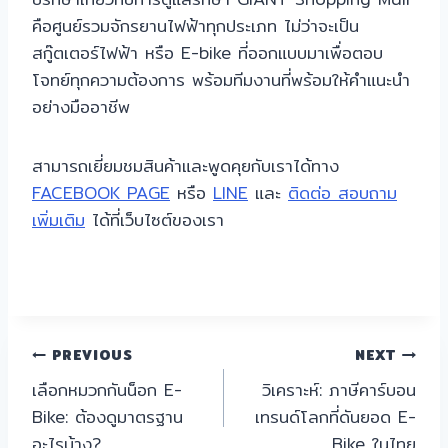
คือศูนย์รวมจักรยานไฟฟ้าทุกประเภท ไม่ว่าจะเป็น
สกู๊ตเตอร์ไฟฟ้า หรือ E-bike ที่ออกแบบมาเพื่อตอบ
โจทย์ทุกความต้องการ พร้อมทีมงานที่พร้อมให้คำแนะนำ
อย่างมืออาชีพ
สามารถเยี่ยมชมสินค้าและพูดคุยกับเราได้ทาง
FACEBOOK PAGE
หรือ
LINE
และ
ติดต่อ สอบถาม
เพิ่มเติม
ได้ที่เว็บไซต์ของเรา
แนะแนว
PREVIOUS
NEXT
เลือกหมวกกันน็อก E-
วิเคราะห์: ภาษีคาร์บอน
เรื่อง
Bike: ต้องดูมาตรฐาน
เทรนด์โลกที่ดันยอด E-
อะไรบ้าง?
Bike ในไทย