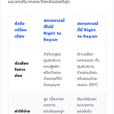
และลดปริมาณขยะให้เหลือน้อยที่สุด
สถานการณ์
หัวข้อ
สถานการณ์
ที่ไม่มี
เปรียบ
ที่มี Right
Right to
เทียบ
to Repair
Repair
จำกัดอยู่แค่
มีทางเลือก
ศูนย์บริการ
หลากหลาย ทั้ง
ตัวเลือก
ของผู้ผลิต
ศูนย์บริการ,
ในการ
หรือตัวแทน
ร้านซ่อมอิสระ,
ซ่อม
จำหน่ายที่ได้
หรือซ่อมด้วย
รับอนุญาต
ตนเอง (DIY)
สูง เนื่องจาก
มีแนวโน้มลด
ขาดการ
ลงจากการ
ค่าใช้จ่าย
แข่งขันและถูก
แข่งขันใน