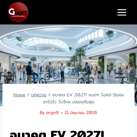
Skip
to
content
Home
/
บทความ
/
อนาคต EV 2027! แบตฯ Solid-State
ชาร์จไว วิ่งไกล ปลอดภัยสุด
By
sirijin9
11 มิถุนายน 2026
อนาคต EV 2027!