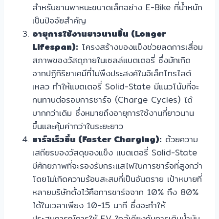
สำหรับยานพาหนะขนาดเล็กอย่าง E-Bike ที่น้ำหนัก
เป็นปัจจัยสำคัญ
อายุการใช้งานยาวนานขึ้น (Longer
Lifespan):
โครงสร้างของแข็งช่วยลดการเสื่อม
สภาพของวัสดุภายในเซลล์แบตเตอรี่ ซึ่งมักเกิด
จากปฏิกิริยาเคมีที่ไม่พึงประสงค์ในอิเล็กโทรไลต์
เหลว ทำให้แบตเตอรี่ Solid-State มีแนวโน้มที่จะ
ทนทานต่อรอบการชาร์จ (Charge Cycles) ได้
มากกว่าเดิม ซึ่งหมายถึงอายุการใช้งานที่ยาวนาน
ขึ้นและคุ้มค่ากว่าในระยะยาว
ชาร์จเร็วขึ้น (Faster Charging):
ด้วยความ
เสถียรของวัสดุของแข็ง แบตเตอรี่ Solid-State
มีศักยภาพที่จะรองรับกระแสไฟในการชาร์จที่สูงกว่า
โดยไม่เกิดความร้อนสะสมที่เป็นอันตราย เป้าหมายที่
หลายบริษัทตั้งไว้คือการชาร์จจาก 10% ถึง 80%
ได้ในเวลาเพียง 10-15 นาที ซึ่งจะทำให้
ประสบการณ์การใช้ EV ใกล้เคียงกับการเติมน้ำมัน