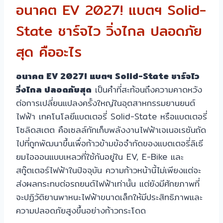
อนาคต EV 2027! แบตฯ Solid-
State ชาร์จไว วิ่งไกล ปลอดภัย
สุด คืออะไร
อนาคต EV 2027! แบตฯ Solid-State ชาร์จไว
วิ่งไกล ปลอดภัยสุด
เป็นคำที่สะท้อนถึงความคาดหวัง
ต่อการเปลี่ยนแปลงครั้งใหญ่ในอุตสาหกรรมยานยนต์
ไฟฟ้า เทคโนโลยีแบตเตอรี่ Solid-State หรือแบตเตอรี่
โซลิดสเตต คือเซลล์กักเก็บพลังงานไฟฟ้าเจเนอเรชันถัด
ไปที่ถูกพัฒนาขึ้นเพื่อก้าวข้ามข้อจำกัดของแบตเตอรี่ลิเธี
ยมไอออนแบบเหลวที่ใช้กันอยู่ใน EV, E-Bike และ
สกู๊ตเตอร์ไฟฟ้าในปัจจุบัน ความก้าวหน้านี้ไม่เพียงแต่จะ
ส่งผลกระทบต่อรถยนต์ไฟฟ้าเท่านั้น แต่ยังมีศักยภาพที่
จะปฏิวัติยานพาหนะไฟฟ้าขนาดเล็กให้มีประสิทธิภาพและ
ความปลอดภัยสูงขึ้นอย่างก้าวกระโดด