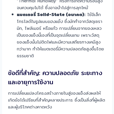
“Thermal Runaway” หรือการเกิดความร้อนสูง
จนควบคุมไม่ได้ ซึ่งอาจนำไปสู่การลุกไหม้
แบตเตอรี่ Solid-State (อนาคต):
ใช้อิเล็ก
โทรไลต์ในรูปแบบ
ของแข็ง
ซึ่งมักทำจากวัสดุเซรา
มิก, โพลิเมอร์ หรือแก้ว การเปลี่ยนจากของเหลว
เป็นของแข็งนี้เองที่เป็นจุดเปลี่ยนเกม เพราะวัสดุ
ของแข็งนั้นไม่ติดไฟและมีความเสถียรทางเคมีสูง
กว่ามาก ทำให้แบตเตอรี่มีความปลอดภัยสูงขึ้นโดย
ธรรมชาติ
ข้อดีที่สำคัญ: ความปลอดภัย ระยะทาง
และอายุการใช้งาน
การเปลี่ยนแปลงโครงสร้างภายในสู่ของแข็งส่งผลให้
เกิดข้อได้เปรียบที่สำคัญหลายประการ ซึ่งเป็นสิ่งที่ผู้ผลิต
และผู้บริโภคต่างคาดหวัง