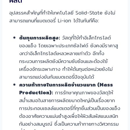
ผลิต
อุปสรรคสำคัญที่ทำให้เทคโนโลยี Solid-State ยังไม่
สามารถแทนที่แบตเตอรี่ Li-ion ได้ในทันทีคือ:
ต้นทุนการผลิตสูง:
วัสดุที่ใช้ทำอิเล็กโทรไลต์
ของแข็ง โดยเฉพาะประเภทซัลไฟด์ ยังคงมีราคาสู
งกว่าอิเล็กโทรไลต์เหลวหลายเท่าตัว อีกทั้ง
กระบวนการผลิตยังมีความซับซ้อนและต้องใช้
เครื่องจักรเฉพาะทาง ทำให้ต้นทุนต่อหน่วยยังไม่
สามารถแข่งขันกับแบตเตอรี่ปัจจุบันได้
ความท้าทายในการผลิตจำนวนมาก (Mass
Production):
การรักษาคุณภาพของวัสดุให้
สม่ำเสมอในสายการผลิตขนาดใหญ่เป็นเรื่องยาก
การประกอบเซลล์แบตเตอรี่ที่ทุกชิ้นส่วนเป็นของแข็ง
ต้องอาศัยความแม่นยำสูงเพื่อให้ผิวสัมผัสแนบสนิท
กันอย่างสมบูรณ์ ซึ่งเป็นความท้าทายทางวิศวกรรม