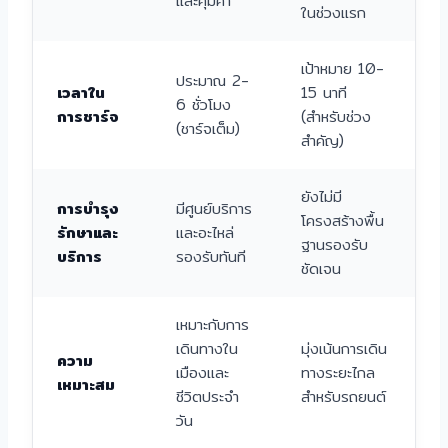
และคุ้มค่า
ในช่วงแรก
เป้าหมาย 10-
ประมาณ 2-
เวลาใน
15 นาที
6 ชั่วโมง
การชาร์จ
(สำหรับช่วง
(ชาร์จเต็ม)
สำคัญ)
ยังไม่มี
การบำรุง
มีศูนย์บริการ
โครงสร้างพื้น
รักษาและ
และอะไหล่
ฐานรองรับ
บริการ
รองรับทันที
ชัดเจน
เหมาะกับการ
เดินทางใน
มุ่งเน้นการเดิน
ความ
เมืองและ
ทางระยะไกล
เหมาะสม
ชีวิตประจำ
สำหรับรถยนต์
วัน