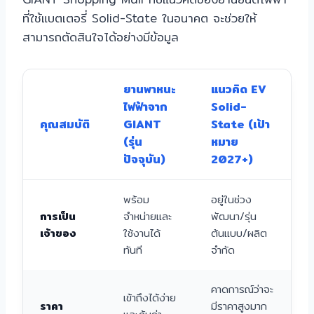
ที่ใช้แบตเตอรี่ Solid-State ในอนาคต จะช่วยให้
สามารถตัดสินใจได้อย่างมีข้อมูล
ยานพาหนะ
แนวคิด EV
ไฟฟ้าจาก
Solid-
คุณสมบัติ
GIANT
State (เป้า
(รุ่น
หมาย
ปัจจุบัน)
2027+)
พร้อม
อยู่ในช่วง
การเป็น
จำหน่ายและ
พัฒนา/รุ่น
เจ้าของ
ใช้งานได้
ต้นแบบ/ผลิต
ทันที
จำกัด
คาดการณ์ว่าจะ
เข้าถึงได้ง่าย
ราคา
มีราคาสูงมาก