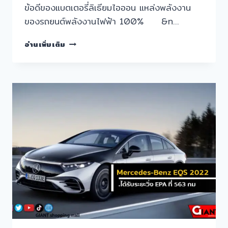
ข้อดีของแบตเตอรี่ลิเธียมไอออน แหล่งพลังงาน
ของรถยนต์พลังงานไฟฟ้า 100% &n…
ข้อดี
อ่านเพิ่มเติม
ของ
แบตเตอรี่
ลิ
เธี
ยม
ไอออน