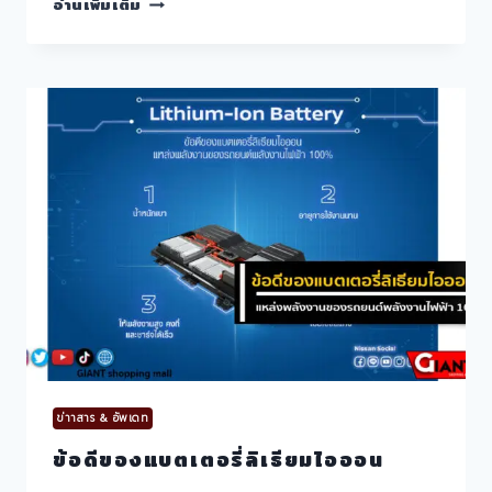
อ่านเพิ่มเติม
GOOD
CAT
2022
เปิด
จอง
สิทธิ์
แล้ว
ใน
ไทย
29
ต.ค.นี้
ข่าาสาร & อัพเดท
ข้อดีของแบตเตอรี่ลิเธียมไอออน