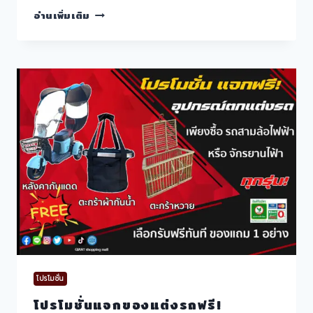
BMW
อ่านเพิ่มเติม
I
VISION
CIRCULAR
รถยนต์
ไฟฟ้า
ทำ
จาก
วัสดุ
รีไซเคิล
โปรโมชั่น
โปรโมชั่นแจกของแต่งรถฟรี!