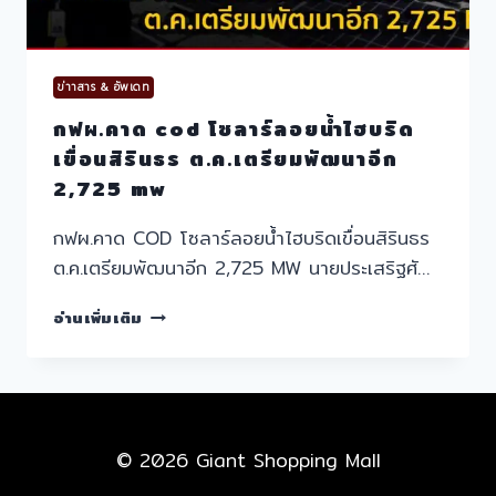
ข่าาสาร & อัพเดท
กฟผ.คาด cod โซลาร์ลอยน้ำไฮบริด
เขื่อนสิรินธร ต.ค.เตรียมพัฒนาอีก
2,725 mw
กฟผ.คาด COD โซลาร์ลอยน้ำไฮบริดเขื่อนสิรินธร
ต.ค.เตรียมพัฒนาอีก 2,725 MW นายประเสริฐศั…
กฟผ.คาด
อ่านเพิ่มเติม
COD
โซ
ลาร์
ลอย
น้ำ
ไฮ
© 2026 Giant Shopping Mall
บริด