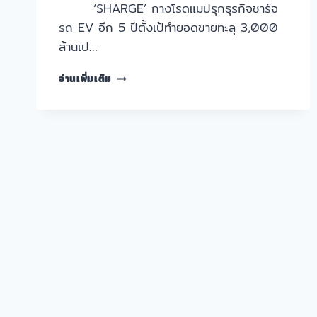
‘SHARGE’ กางโรดแมปรุกธุรกิจชาร์จ
รถ EV อีก 5 ปีตั้งเป้ทำยอดขายทะลุ 3,000
ล้านเป…
“SHARGE”
อ่านเพิ่มเติม
ตั้ง
เป้า
5
ปี
ขึ้น
เบอร์
หนึ่ง
ชาร์จ
รถ
EV