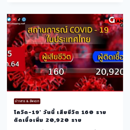
วัน
นี้
พบ
เสีย
ชีวิต
242
ราย
ติด
เชื้อ
เพิ่ม
17,491
ราย
ข่าาสาร & อัพเดท
โควิด-19′ วันนี้ เสียชีวิต 160 ราย
ติดเชื้อเพิ่ม 20,920 ราย