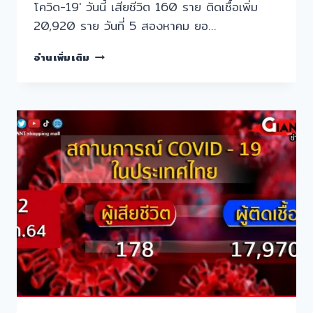
โควิด-19′ วันนี้ เสียชีวิต 160 ราย ติดเชื้อเพิ่ม
20,920 ราย วันที่ 5 สองหาคม ยอ…
โค
อ่านเพิ่มเติม
วิด-19′
วัน
นี้
เสีย
ชีวิต
160
ราย
ติด
เชื้อ
เพิ่ม
20,920
ราย