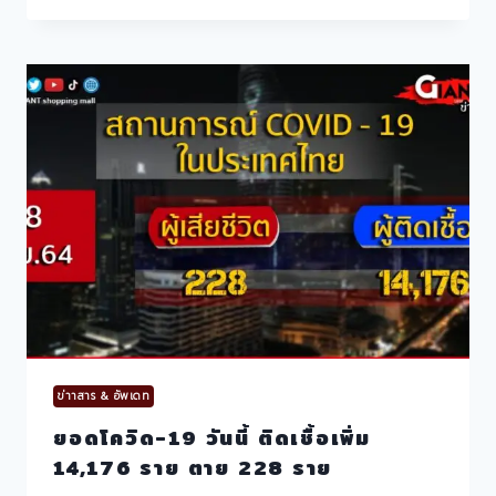
วิด-19
วัน
นี้
พบ
ติด
เชื้อ
เพิ่ม
12,853
ราย
เสีย
ชีวิต
132
ราย
ข่าาสาร & อัพเดท
ยอดโควิด-19 วันนี้ ติดเชื้อเพิ่ม
14,176 ราย ตาย 228 ราย