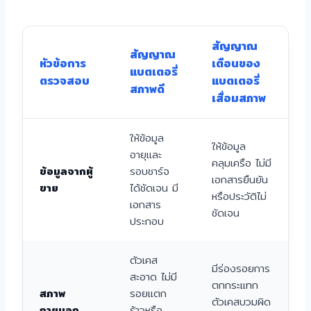
สัญญาณ
สัญญาณ
หัวข้อการ
เตือนของ
แบตเตอรี่
ตรวจสอบ
แบตเตอรี่
สภาพดี
เสื่อมสภาพ
ให้ข้อมูล
ให้ข้อมูล
อายุและ
คลุมเครือ ไม่มี
ข้อมูลจากผู้
รอบชาร์จ
เอกสารยืนยัน
ขาย
ได้ชัดเจน มี
หรือประวัติไม่
เอกสาร
ชัดเจน
ประกอบ
ตัวเคส
มีร่องรอยการ
สะอาด ไม่มี
ตกกระแทก
สภาพ
รอยแตก
ตัวเคสบวมผิด
ภายนอก
ร้าวหรือ