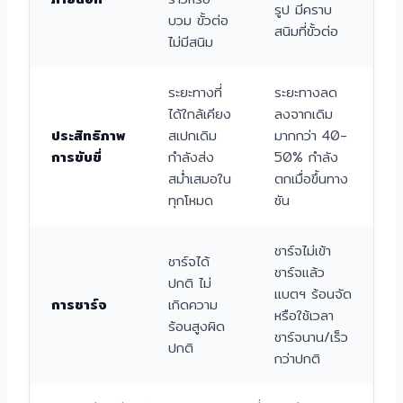
รูป มีคราบ
บวม ขั้วต่อ
สนิมที่ขั้วต่อ
ไม่มีสนิม
ระยะทางที่
ระยะทางลด
ได้ใกล้เคียง
ลงจากเดิม
ประสิทธิภาพ
สเปกเดิม
มากกว่า 40-
การขับขี่
กำลังส่ง
50% กำลัง
สม่ำเสมอใน
ตกเมื่อขึ้นทาง
ทุกโหมด
ชัน
ชาร์จไม่เข้า
ชาร์จได้
ชาร์จแล้ว
ปกติ ไม่
แบตฯ ร้อนจัด
การชาร์จ
เกิดความ
หรือใช้เวลา
ร้อนสูงผิด
ชาร์จนาน/เร็ว
ปกติ
กว่าปกติ