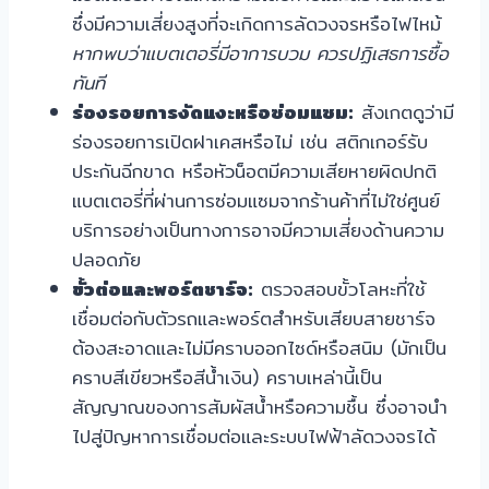
ซึ่งมีความเสี่ยงสูงที่จะเกิดการลัดวงจรหรือไฟไหม้
หากพบว่าแบตเตอรี่มีอาการบวม ควรปฏิเสธการซื้อ
ทันที
ร่องรอยการงัดแงะหรือซ่อมแซม:
สังเกตดูว่ามี
ร่องรอยการเปิดฝาเคสหรือไม่ เช่น สติกเกอร์รับ
ประกันฉีกขาด หรือหัวน็อตมีความเสียหายผิดปกติ
แบตเตอรี่ที่ผ่านการซ่อมแซมจากร้านค้าที่ไม่ใช่ศูนย์
บริการอย่างเป็นทางการอาจมีความเสี่ยงด้านความ
ปลอดภัย
ขั้วต่อและพอร์ตชาร์จ:
ตรวจสอบขั้วโลหะที่ใช้
เชื่อมต่อกับตัวรถและพอร์ตสำหรับเสียบสายชาร์จ
ต้องสะอาดและไม่มีคราบออกไซด์หรือสนิม (มักเป็น
คราบสีเขียวหรือสีน้ำเงิน) คราบเหล่านี้เป็น
สัญญาณของการสัมผัสน้ำหรือความชื้น ซึ่งอาจนำ
ไปสู่ปัญหาการเชื่อมต่อและระบบไฟฟ้าลัดวงจรได้