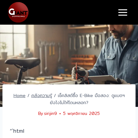
Skip
to
content
Home
/
คลังความรู้
/
เช็คลิสต์ซื้อ E-Bike มือสอง: ดูแบตฯ
ยังไงไม่ให้โดนหลอก?
By
sirijin9
5 พฤศจิกายน 2025
“`html