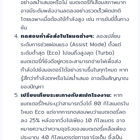
อย่างสม่ำเสมอหรือไม่ แบตเตอรี่ที่เสื่อมสภาพมาก
อาจมีระดับพลังงานลดลงอย่างรวดเร็วผิดปกติ
โดยเฉพาะเมื่อต้องใช้กำลังสูง เช่น การขับขี่ขึ้นทาง
ชัน
ทดสอบกำลังส่งในโหมดต่างๆ:
ลองเปลี่ยน
ระดับการช่วยผ่อนแรง (Assist Mode) ตั้งแต่
ระดับต่ำสุด (Eco) ไปจนถึงสูงสุด (Turbo)
แบตเตอรี่ที่ยังดีอยู่ควรจะสามารถจ่ายไฟเพื่อส่ง
กำลังไปยังมอเตอร์ได้อย่างราบรื่นในทุกโหมด หาก
รู้สึกว่ากำลังตกหรือไม่สม่ำเสมอ อาจเป็นสัญญาณ
ของปัญหา
เปรียบเทียบระยะทางกับสเปกโรงงาน:
หาก
แบตเตอรี่ใหม่ระบุว่าสามารถวิ่งได้ 80 กิโลเมตรใน
โหมด Eco แต่จากการทดสอบพบว่าแบตเตอรี่ลด
ลง 25% หลังจากวิ่งไปเพียง 10 กิโลเมตร อาจ
หมายความว่าความจุจริงของแบตเตอรี่เหลือเพียง
ประมาณ 40 กิโลเมตรต่อการชาร์จเต็ม ซึ่งเป็น