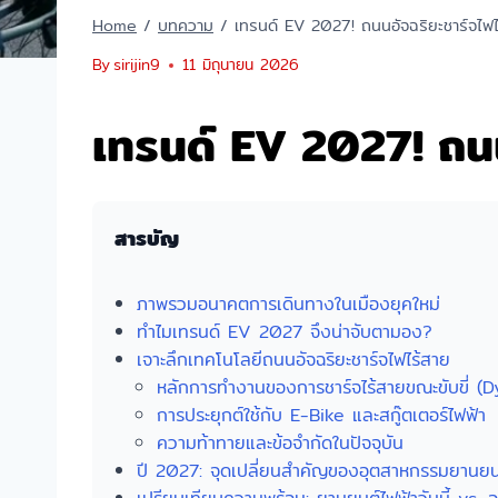
Home
/
บทความ
/
เทรนด์ EV 2027! ถนนอัจฉริยะชาร์จไฟไ
By
sirijin9
11 มิถุนายน 2026
เทรนด์ EV 2027! ถนน
สารบัญ
ภาพรวมอนาคตการเดินทางในเมืองยุคใหม่
ทำไมเทรนด์ EV 2027 จึงน่าจับตามอง?
เจาะลึกเทคโนโลยีถนนอัจฉริยะชาร์จไฟไร้สาย
หลักการทำงานของการชาร์จไร้สายขณะขับขี่ 
การประยุกต์ใช้กับ E-Bike และสกู๊ตเตอร์ไฟฟ้า
ความท้าทายและข้อจำกัดในปัจจุบัน
ปี 2027: จุดเปลี่ยนสำคัญของอุตสาหกรรมยานยน