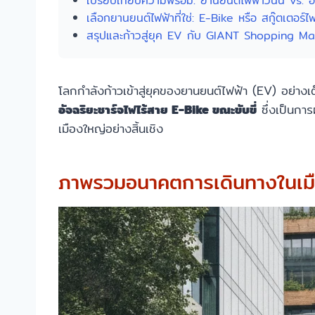
เปรียบเทียบความพร้อม: ยานยนต์ไฟฟ้าวันนี้ vs.
เลือกยานยนต์ไฟฟ้าที่ใช่: E-Bike หรือ สกู๊ตเตอร์ไ
สรุปและก้าวสู่ยุค EV กับ GIANT Shopping Ma
โลกกำลังก้าวเข้าสู่ยุคของยานยนต์ไฟฟ้า (EV) อย่างเต็ม
อัจฉริยะชาร์จไฟไร้สาย E-Bike ขณะขับขี่
ซึ่งเป็นกา
เมืองใหญ่อย่างสิ้นเชิง
ภาพรวมอนาคตการเดินทางในเมื