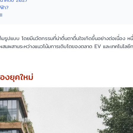
 อนาคตปี 2027
ฟฟ้า?
ll
รูปแบบ โดยมีนวัตกรรมที่น่าตื่นตาตื่นใจเกิดขึ้นอย่างต่อเนื่อง หนึ
รผสมผสานระหว่างแนวโน้มการเติบโตของตลาด EV และเทคโนโลยีการช
องยุคใหม่