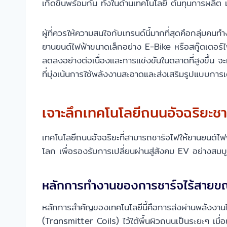
เกิดขึ้นพร้อมกัน ทั้งในด้านเทคโนโลยี ต้นทุนการผล
ผู้ที่ควรให้ความสนใจกับเทรนด์นี้มากที่สุดคือกลุ่มคน
ยานยนต์ไฟฟ้าขนาดเล็กอย่าง E-Bike หรือสกู๊ตเตอร์ไฟฟ
ลดลงอย่างต่อเนื่องและการแข่งขันในตลาดที่สูงขึ้น จ
ที่มุ่งเน้นการใช้พลังงานสะอาดและส่งเสริมรูปแบบการเดิ
เจาะลึกเทคโนโลยีถนนอัจฉริยะชา
เทคโนโลยีถนนอัจฉริยะที่สามารถชาร์จไฟให้ยานยนต์ไฟฟ้
โลก เพื่อรองรับการเปลี่ยนผ่านสู่สังคม EV อย่างสมบ
หลักการทำงานของการชาร์จไร้สายขณ
หลักการสำคัญของเทคโนโลยีนี้คือการส่งผ่านพลังงา
(Transmitter Coils) ไว้ใต้พื้นผิวถนนเป็นระยะๆ เมื่อ