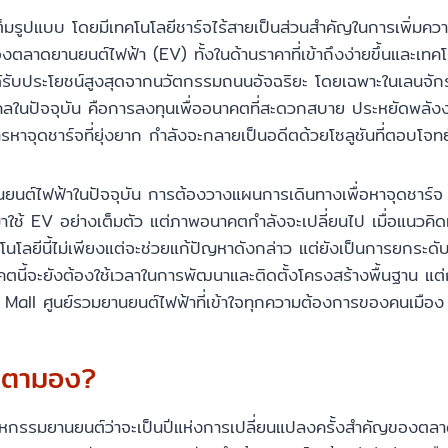
ต็มรูปแบบ โดยมีเทคโนโลยีชาร์จไร้สายเป็นส่วนสำคัญในการเพิ่ม
าดยานยนต์ไฟฟ้า (EV) ทั้งในด้านราคาที่เข้าถึงง่ายขึ้นและเทคโนโล
ได้รับประโยชน์สูงสุดจากนวัตกรรมถนนอัจฉริยะ โดยเฉพาะในเลนจัก
ลในปัจจุบัน คือการลงทุนเพื่ออนาคตที่สะดวกสบาย ประหยัดพลังงา
าจุดชาร์จที่ยุ่งยาก กำลังจะกลายเป็นอดีตด้วยโซลูชันที่ตอบโจทย์
นยนต์ไฟฟ้าในปัจจุบัน การต้องวางแผนการเดินทางเพื่อหาจุดชาร์จ
มาใช้ EV อย่างเต็มตัว แต่ภาพอนาคตกำลังจะเปลี่ยนไป เมื่อแนวคิด
เทคโนโลยีนี้ไม่เพียงแต่จะช่วยแก้ปัญหาดังกล่าว แต่ยังเป็นการยก
าคตนี้จะยังต้องใช้เวลาในการพัฒนาและติดตั้งโครงสร้างพื้นฐาน แต่ก
ping Mall ศูนย์รวมยานยนต์ไฟฟ้าที่เข้าใจทุกความต้องการของคนเมือง
ับตามอง?
าหกรรมยานยนต์ว่าจะเป็นปีแห่งการเปลี่ยนแปลงครั้งสำคัญของตลา