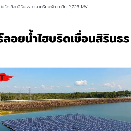
บริดเขื่อนสิรินธร ต.ค.เตรียมพัฒนาอีก 2,725 MW
อยน้ำไฮบริดเขื่อนสิรินธร