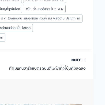
่ใหญ่ที่สุดในโลก
#
โซ ล่า เซลล์ลอยน้ำ ก ฟ ผ
บ ริ ด ใช้พลังงาน แสงอาทิตย์ ควบคู่ กับ พลังงาน ประเภท ใด
โซล่าเซลล์ลอยน้ำ ไฮบริด
โลก
NEXT
ทำไมแท่นชาร์จแบตรถยนต์ไฟฟ้าที่ญี่ปุ่นถึงลดลง