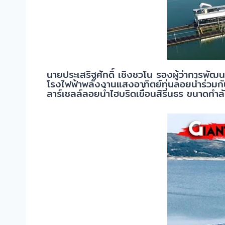
นายประเสริฐศักดิ์ เชิงชวโน รองผู้ว่าการพั
โรงไฟฟ้าพลังงานแสงอาทิตย์ทุ่นลอยน้ำร่วมกั
ลาร์เซลล์ลอยน้ำไฮบริดเขื่อนสิรินธร ขนาดกำลั