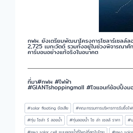
กฟผ. ยังเตรียมพัฒนาโครงการโซลาร์เซลล์ลอยน
2,725 เมกะวัตต์ รวมทั้งอยู่ในช่วงพิจารณาศัก
คาร์บอนอย่างแท้จริงในอนาคต
ที่มา#กฟผ #ไฟฟ้า
#GIANTshoppingmall #ไจแอนท์ช้อปปิ้งมอ
#
solar floating ข้อเสีย
#
คณะกรรมการบริหารการรับซื้อไฟ
#
ทุ่น โซล่า ร์ ลอยน้ำ
#
ทุ่นลอยน้ำ โซ ล่า เซลล์ ราคา
#
น
#
แผง solar cell แบบลอยน้ำที่ใหญ่ที่สุดในไทย
#
แผง solar 