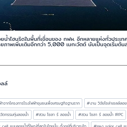
้ำไฮบริดในพื้นที่เขื่อนของ กฟผ. อีกหลายแห่งทั่วประเทศ
ยภาพเพิ่มเติมอีกกว่า 5,000 เมกะวัตต์ นับเป็นจุดเริ่มต้น
ลล์
ฟ้าจากโครงการโรงไฟฟ้าชุมชนเพื่อเศรษฐกิจฐานราก
#
งาน วิจัยโซล่าเซลล์ลอย
วัตกรรมทุ่นลอยน้ำ
#
สวน โซลา ร์ ลอยน้ำ
#
สวน โซลา ร์ ลอยน้ำ IRPC
cell แบบลอยน้ำที่ใหญ่ที่สุดในไทยนั้น ตั้งอยู่ที่บริเวณใด
#
แผง solar cell แ