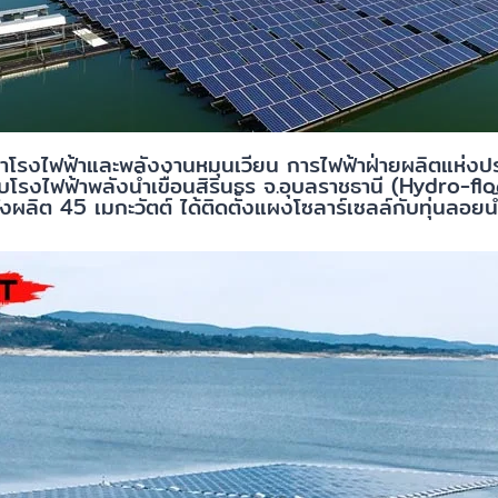
ฒนาโรงไฟฟ้าและพลังงานหมุนเวียน การไฟฟ้าฝ่ายผลิตแห่ง
บโรงไฟฟ้าพลังน้ำเขื่อนสิรินธร จ.อุบลราชธานี (Hydro-f
งผลิต 45 เมกะวัตต์ ได้ติดตั้งแผงโซลาร์เซลล์กับทุ่นลอยน้