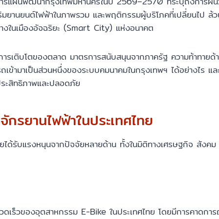
กสารแผนพัฒนากรุงเทพมหานครในปี 2569–2570 ที่ระบุถึงการผนวก
ยานยนต์ไฟฟ้าในภาพรวม และพฤติกรรมผู้บริโภคที่เปลี่ยนไป ล้วน
างในเมืองอัจฉริยะ (Smart City) แห่งอนาคต
ั้งแต่การเติบโตของตลาด มาตรการสนับสนุนจากภาครัฐ ความท้าทาย
ารถเข้ามาเป็นส่วนหนึ่งของระบบคมนาคมในกรุงเทพฯ ได้อย่างไร และเ
็มประสิทธิภาพและปลอดภัย
จักรยานไฟฟ้าในประเทศไทย
้รับแรงหนุนจากปัจจัยหลายด้าน ทั้งในมิติทางเศรษฐกิจ สังคม แ
างรวดเร็วของอุตสาหกรรม E-Bike ในประเทศไทย โดยมีการคาดการณ์ว