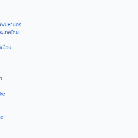
เทพมหานคร
ระเทศไทย
เมือง
า
ike
ke