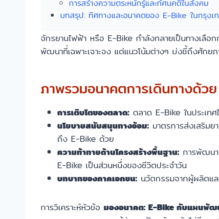
การสร้างความตระหนักรู้และทัศนคติในสังคม
บทสรุป: ทิศทางและอนาคตของ E-Bike ในกรุงเ
จักรยานไฟฟ้า หรือ E-Bike กำลังกลายเป็นทางเลือกก
พัฒนาที่เฉพาะเจาะจง แต่แนวโน้มต่างๆ บ่งชี้ถึงศักย
ภาพรวมอนาคตการเดินทางด้วย
การเติบโตของตลาด:
ตลาด E-Bike ในประเทศไท
นโยบายสนับสนุนทางอ้อม:
มาตรการส่งเสริมยาน
ถึง E-Bike ด้วย
ความท้าทายด้านโครงสร้างพื้นฐาน:
การพัฒนาเล
E-Bike เป็นส่วนหนึ่งของชีวิตประจำวัน
บทบาทของภาคเอกชน:
นวัตกรรมจากผู้ผลิตและ
การวิเคราะห์หัวข้อ
มองอนาคต: E-Bike กับแผนพัฒ