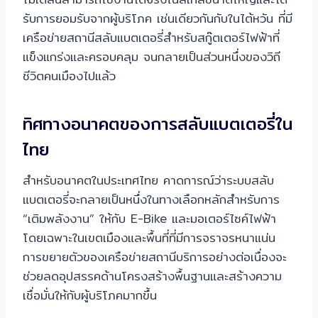
รับการยอมรับจากผู้บริโภค เช่นเดียวกันกับในไต้หวัน ที่มี
เครือข่ายสถานีสลับแบตเตอรี่สำหรับสกู๊ตเตอร์ไฟฟ้าที่
แข็งแกร่งและครอบคลุม จนกลายเป็นส่วนหนึ่งของวิถี
ชีวิตคนเมืองไปแล้ว
ทิศทางอนาคตของการสลับแบตเตอรี่ใน
ไทย
สำหรับอนาคตในประเทศไทย คาดการณ์ว่าระบบสลับ
แบตเตอรี่จะกลายเป็นหนึ่งในทางเลือกหลักสำหรับการ
“เติมพลังงาน” ให้กับ E-Bike และมอเตอร์ไซค์ไฟฟ้า
โดยเฉพาะในเขตเมืองและพื้นที่ที่มีการจราจรหนาแน่น
การขยายตัวของเครือข่ายสถานีบริการอย่างต่อเนื่องจะ
ช่วยลดอุปสรรคด้านโครงสร้างพื้นฐานและสร้างความ
เชื่อมั่นให้กับผู้บริโภคมากขึ้น