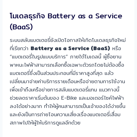
โมเดลธุรกิจ Battery as a Service
(BaaS)
ระบบสลับแบตเตอรี่ยังเปิดโอกาสให้เกิดโมเดลธุรกิจใหม่
ที่เรียกว่า
Battery as a Service (BaaS)
หรือ
“แบตเตอรี่ในรูปแบบบริการ” ภายใต้โมเดลนี้ ผู้ซื้อยาน
พาหนะไฟฟ้าสามารถเลือกซื้อเฉพาะตัวรถโดยไม่ต้องซื้อ
แบตเตอรี่ซึ่งเป็นส่วนประกอบที่มีราคาสูงที่สุด แล้ว
เปลี่ยนมาจ่ายค่าบริการรายเดือนหรือจ่ายตามการใช้งาน
เพื่อเข้าถึงเครือข่ายการสลับแบตเตอรี่แทน แนวทางนี้
ช่วยลดราคาเริ่มต้นของ E-Bike และมอเตอร์ไซค์ไฟฟ้า
ลงได้อย่างมาก ทำให้ผู้คนสามารถเป็นเจ้าของได้ง่ายขึ้น
และยังเป็นการถ่ายโอนความเสี่ยงเรื่องแบตเตอรี่เสื่อม
สภาพไปให้ผู้ให้บริการดูแลอีกด้วย