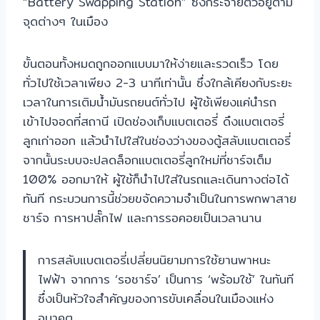
“Battery Swapping Station” ซึ่งกระจายตัวอยู่ตาม
จุดต่างๆ ในเมือง
ขั้นตอนทั้งหมดถูกออกแบบมาให้ง่ายและรวดเร็ว โดย
ทั่วไปใช้เวลาเพียง 2-3 นาทีเท่านั้น ซึ่งใกล้เคียงกับระยะ
เวลาในการเติมน้ำมันรถยนต์ทั่วไป ผู้ใช้เพียงแค่นำรถ
เข้าไปจอดที่สถานี เปิดช่องเก็บแบตเตอรี่ ดึงแบตเตอรี่
ลูกเก่าออก แล้วนำไปใส่ในช่องว่างของตู้สลับแบตเตอรี่
จากนั้นระบบจะปลดล็อกแบตเตอรี่ลูกใหม่ที่ชาร์จเต็ม
100% ออกมาให้ ผู้ใช้ก็นำไปใส่ในรถและเดินทางต่อได้
ทันที กระบวนการนี้ช่วยขจัดความจำเป็นในการพกพาสาย
ชาร์จ การหาปลั๊กไฟ และการรอคอยเป็นเวลานาน
การสลับแบตเตอรี่เปลี่ยนนิยามการใช้ยานพาหนะ
ไฟฟ้า จากการ ‘รอชาร์จ’ เป็นการ ‘พร้อมใช้’ ในทันที
ซึ่งเป็นหัวใจสำคัญของการขับเคลื่อนในเมืองแห่ง
อนาคต