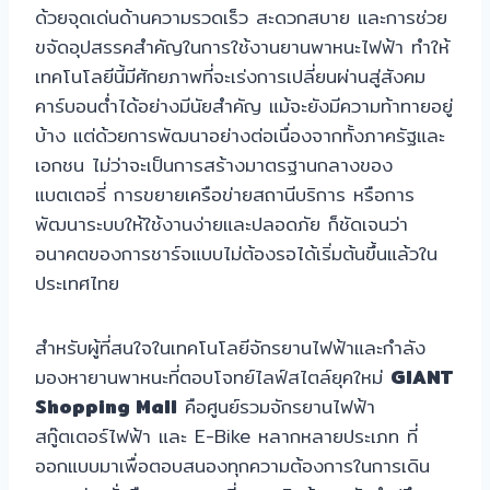
ด้วยจุดเด่นด้านความรวดเร็ว สะดวกสบาย และการช่วย
ขจัดอุปสรรคสำคัญในการใช้งานยานพาหนะไฟฟ้า ทำให้
เทคโนโลยีนี้มีศักยภาพที่จะเร่งการเปลี่ยนผ่านสู่สังคม
คาร์บอนต่ำได้อย่างมีนัยสำคัญ แม้จะยังมีความท้าทายอยู่
บ้าง แต่ด้วยการพัฒนาอย่างต่อเนื่องจากทั้งภาครัฐและ
เอกชน ไม่ว่าจะเป็นการสร้างมาตรฐานกลางของ
แบตเตอรี่ การขยายเครือข่ายสถานีบริการ หรือการ
พัฒนาระบบให้ใช้งานง่ายและปลอดภัย ก็ชัดเจนว่า
อนาคตของการชาร์จแบบไม่ต้องรอได้เริ่มต้นขึ้นแล้วใน
ประเทศไทย
สำหรับผู้ที่สนใจในเทคโนโลยีจักรยานไฟฟ้าและกำลัง
มองหายานพาหนะที่ตอบโจทย์ไลฟ์สไตล์ยุคใหม่
GIANT
Shopping Mall
คือศูนย์รวมจักรยานไฟฟ้า
สกู๊ตเตอร์ไฟฟ้า และ E-Bike หลากหลายประเภท ที่
ออกแบบมาเพื่อตอบสนองทุกความต้องการในการเดิน