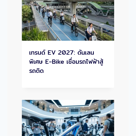
เทรนด์ EV 2027: ดันเลน
พิเศษ E-Bike เชื่อมรถไฟฟ้าสู้
รถติด