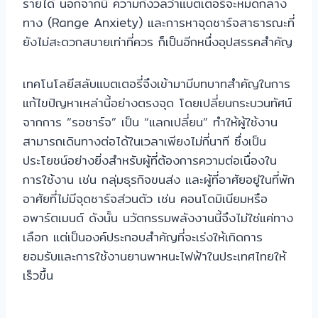
รายได้ นอกจากนี้ ความกังวลว่าแบตเตอรี่จะหมดกลาง
ทาง (Range Anxiety) และการหาจุดชาร์จสาธารณะที่
ยังไม่สะดวกสบายเท่าที่ควร ก็เป็นอีกหนึ่งอุปสรรคสำคัญ
เทคโนโลยีสลับแบตเตอรี่จึงเข้ามามีบทบาทสำคัญในการ
แก้ไขปัญหาเหล่านี้อย่างตรงจุด โดยเปลี่ยนกระบวนทัศน์
จากการ “รอชาร์จ” เป็น “แลกเปลี่ยน” ทำให้ผู้ใช้งาน
สามารถเดินทางต่อได้ในเวลาเพียงไม่กี่นาที ซึ่งเป็น
ประโยชน์อย่างยิ่งสำหรับผู้ที่ต้องการความต่อเนื่องใน
การใช้งาน เช่น กลุ่มธุรกิจขนส่ง และผู้ที่อาศัยอยู่ในที่พัก
อาศัยที่ไม่มีจุดชาร์จส่วนตัว เช่น คอนโดมิเนียมหรือ
อพาร์ตเมนต์ ดังนั้น นวัตกรรมพลังงานนี้จึงไม่ใช่แค่ทาง
เลือก แต่เป็นองค์ประกอบสำคัญที่จะเร่งให้เกิดการ
ยอมรับและการใช้งานยานพาหนะไฟฟ้าในประเทศไทยให้
เร็วขึ้น