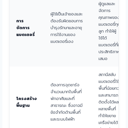
ผู้ดูแลและ
จัดการ
ผู้ใช้เป็นเจ้าของและ
คุณภาพของ
การ
ต้องรับผิดชอบการ
แบตเตอรี่ทุก
จัดการ
บำรุงรักษาและอายุ
ลูก ทำให้ผู้
แบตเตอรี่
การใช้งานของ
ใช้ได้
แบตเตอรี่เอง
แบตเตอรี่ที่มี
ประสิทธิภาพ
เสมอ
สถานีสลับ
แบตเตอรี่ใช้
ต้องการจุดชาร์จ
พื้นที่น้อยกว่า
จำนวนมากในพื้นที่
และสามารถ
โครงสร้าง
พักอาศัยและที่
ติดตั้งได้หลาก
พื้นฐาน
สาธารณะ ซึ่งอาจมี
หลายพื้นที่
ข้อจำกัดด้านพื้นที่
ทำให้ขยาย
และระบบไฟฟ้า
เครือข่ายได้