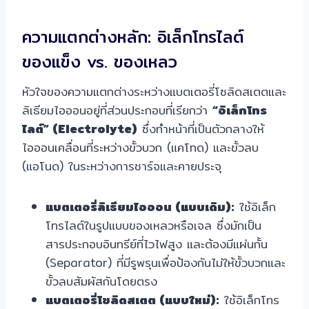
ความแตกต่างหลัก: อิเล็กโทรไลต์
ของแข็ง vs. ของเหลว
หัวใจของความแตกต่างระหว่างแบตเตอรี่โซลิดสเตตและ
ลิเธียมไอออนอยู่ที่ส่วนประกอบที่เรียกว่า
“อิเล็กโทร
ไลต์” (Electrolyte)
ซึ่งทำหน้าที่เป็นตัวกลางให้
ไอออนเคลื่อนที่ระหว่างขั้วบวก (แคโทด) และขั้วลบ
(แอโนด) ในระหว่างการชาร์จและคายประจุ
แบตเตอรี่ลิเธียมไอออน (แบบเดิม):
ใช้อิเล็ก
โทรไลต์ในรูปแบบของเหลวหรือเจล ซึ่งมักเป็น
สารประกอบอินทรีย์ที่ไวไฟสูง และต้องมีแผ่นกั้น
(Separator) ที่มีรูพรุนเพื่อป้องกันไม่ให้ขั้วบวกและ
ขั้วลบสัมผัสกันโดยตรง
แบตเตอรี่โซลิดสเตต (แบบใหม่):
ใช้อิเล็กโทร