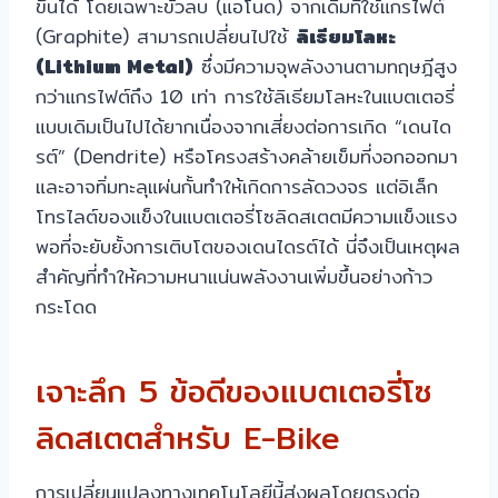
ขึ้นได้ โดยเฉพาะขั้วลบ (แอโนด) จากเดิมที่ใช้แกรไฟต์
(Graphite) สามารถเปลี่ยนไปใช้
ลิเธียมโลหะ
(Lithium Metal)
ซึ่งมีความจุพลังงานตามทฤษฎีสูง
กว่าแกรไฟต์ถึง 10 เท่า การใช้ลิเธียมโลหะในแบตเตอรี่
แบบเดิมเป็นไปได้ยากเนื่องจากเสี่ยงต่อการเกิด “เดนได
รต์” (Dendrite) หรือโครงสร้างคล้ายเข็มที่งอกออกมา
และอาจทิ่มทะลุแผ่นกั้นทำให้เกิดการลัดวงจร แต่อิเล็ก
โทรไลต์ของแข็งในแบตเตอรี่โซลิดสเตตมีความแข็งแรง
พอที่จะยับยั้งการเติบโตของเดนไดรต์ได้ นี่จึงเป็นเหตุผล
สำคัญที่ทำให้ความหนาแน่นพลังงานเพิ่มขึ้นอย่างก้าว
กระโดด
เจาะลึก 5 ข้อดีของแบตเตอรี่โซ
ลิดสเตตสำหรับ E-Bike
การเปลี่ยนแปลงทางเทคโนโลยีนี้ส่งผลโดยตรงต่อ