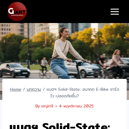
Skip
to
content
Home
/
บทความ
/
แบตฯ Solid-State: อนาคต E-Bike ชาร์จ
ไว-ปลอดภัยขึ้น?
By
sirijin9
4 พฤศจิกายน 2025
แบตฯ Solid-State: