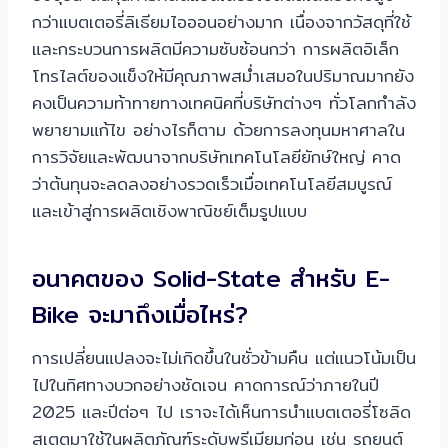
กว่าแบตเตอรี่ลิเธียมไอออนอย่างมาก เนื่องจากวัสดุที่ใช้
และกระบวนการผลิตมีความซับซ้อนกว่า การผลิตอิเล็ก
โทรไลต์ของแข็งให้มีคุณภาพสม่ำเสมอในปริมาณมากยัง
คงเป็นความท้าทายทางเทคนิคที่บริษัทต่างๆ ทั่วโลกกำลัง
พยายามแก้ไข อย่างไรก็ตาม ด้วยการลงทุนมหาศาลใน
การวิจัยและพัฒนาจากบริษัทเทคโนโลยียักษ์ใหญ่ คาด
ว่าต้นทุนจะลดลงอย่างรวดเร็วเมื่อเทคโนโลยีสมบูรณ์
และเข้าสู่การผลิตเชิงพาณิชย์เต็มรูปแบบ
อนาคตของ Solid-State สำหรับ E-
Bike จะมาถึงเมื่อไหร่?
การเปลี่ยนแปลงจะไม่เกิดขึ้นในชั่วข้ามคืน แต่แนวโน้มเป็น
ไปในทิศทางบวกอย่างชัดเจน คาดการณ์ว่าภายในปี
2025 และปีต่อๆ ไป เราจะได้เห็นการนำแบตเตอรี่โซลิด
สเตตมาใช้ในผลิตภัณฑ์ระดับพรีเมียมก่อน เช่น รถยนต์