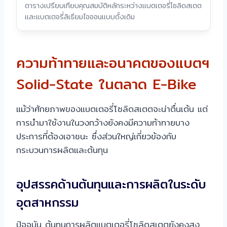
ตารางเปรียบเทียบคุณสมบัติหลักระหว่างแบตเตอรี่โซลิดสเตต
และแบตเตอรี่ลิเธียมไอออนแบบดั้งเดิม
ความท้าทายและอนาคตของแบตฯ
Solid-State ในตลาด E-Bike
แม้ว่าศักยภาพของแบตเตอรี่โซลิดสเตตจะน่าตื่นเต้น แต่
การนำมาใช้งานในวงกว้างยังคงมีความท้าทายบาง
ประการที่ต้องเอาชนะ ซึ่งส่วนใหญ่เกี่ยวข้องกับ
กระบวนการผลิตและต้นทุน
อุปสรรคด้านต้นทุนและการผลิตในระดับ
อุตสาหกรรม
ปัจจุบัน ต้นทุนการผลิตแบตเตอรี่โซลิดสเตตยังคงสูง