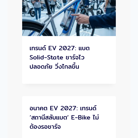
เทรนด์ EV 2027: แบต
Solid-State ชาร์จไว
ปลอดภัย วิ่งไกลขึ้น
อนาคต EV 2027: เทรนด์
‘สถานีสลับแบต’ E-Bike ไม่
ต้องรอชาร์จ