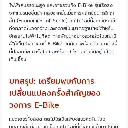
ไฟฟ้าสมรรถนะสูง และอาจรวมถึง E-Bike รุ่นเรือธง
จากแบรนด์ชั้นนำ หลังจากนั้นเมื่อการผลิตมีขนาดใหญ่
ขึ้น (Economies of Scale) เทคโนโลยีนี้จะค่อยๆ เข้า
ถึงตลาดในวงกว้างและกลายเป็นมาตรฐานใหม่สำหรับ
จักรยานไฟฟ้าในที่สุด การพัฒนาอย่างรวดเร็วในขณะนี้
ชี้ให้เห็นว่าอนาคตที่ E-Bike ทุกคันมาพร้อมกับแบตเตอรี่
ที่ปลอดภัย ชาร์จไว และใช้งานได้ยาวนานนั้นอยู่ไม่ไกล
เกินเอื้อม
บทสรุป: เตรียมพบกับการ
เปลี่ยนแปลงครั้งสำคัญของ
วงการ E-Bike
แบตเตอรี่โซลิดสเตตไม่ได้เป็นเพียงแนวคิดในห้อง
ทดลองอีกต่อไป แต่เป็นเทคโนโลยีที่กำลังจะเข้ามาปฏิวัติ