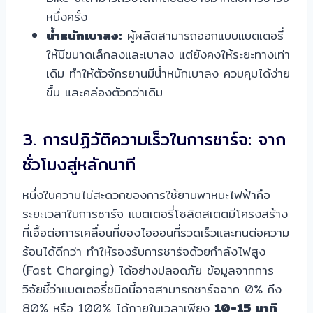
หนึ่งครั้ง
น้ำหนักเบาลง:
ผู้ผลิตสามารถออกแบบแบตเตอรี่
ให้มีขนาดเล็กลงและเบาลง แต่ยังคงให้ระยะทางเท่า
เดิม ทำให้ตัวจักรยานมีน้ำหนักเบาลง ควบคุมได้ง่าย
ขึ้น และคล่องตัวกว่าเดิม
3. การปฏิวัติความเร็วในการชาร์จ: จาก
ชั่วโมงสู่หลักนาที
หนึ่งในความไม่สะดวกของการใช้ยานพาหนะไฟฟ้าคือ
ระยะเวลาในการชาร์จ แบตเตอรี่โซลิดสเตตมีโครงสร้าง
ที่เอื้อต่อการเคลื่อนที่ของไอออนที่รวดเร็วและทนต่อความ
ร้อนได้ดีกว่า ทำให้รองรับการชาร์จด้วยกำลังไฟสูง
(Fast Charging) ได้อย่างปลอดภัย ข้อมูลจากการ
วิจัยชี้ว่าแบตเตอรี่ชนิดนี้อาจสามารถชาร์จจาก 0% ถึง
80% หรือ 100% ได้ภายในเวลาเพียง
10-15 นาที