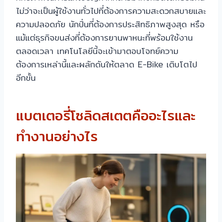
ไม่ว่าจะเป็นผู้ใช้งานทั่วไปที่ต้องการความสะดวกสบายและ
ความปลอดภัย นักปั่นที่ต้องการประสิทธิภาพสูงสุด หรือ
แม้แต่ธุรกิจขนส่งที่ต้องการยานพาหนะที่พร้อมใช้งาน
ตลอดเวลา เทคโนโลยีนี้จะเข้ามาตอบโจทย์ความ
ต้องการเหล่านี้และผลักดันให้ตลาด E-Bike เติบโตไป
อีกขั้น
แบตเตอรี่โซลิดสเตตคืออะไรและ
ทำงานอย่างไร