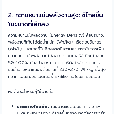
2. ความหนาแน่นพลังงานสูง: ขี่ไกลขึ้น
ในขนาดที่เล็กลง
ความหนาแน่นพลังงาน (Energy Density) คือปริมาณ
พลังงานที่เก็บได้ต่อน้ำหนัก (Wh/kg) หรือต่อปริมาตร
(Wh/L) แบตเตอรี่โซลิดสเตตมีความสามารถในการเพิ่ม
ความหนาแน่นพลังงานได้สูงกว่าแบตเตอรี่ลิเธียมไอออน
50-100% ตัวอย่างเช่น แบตเตอรี่กึ่งโซลิดสเตตบาง
รุ่นมีความหนาแน่นพลังงานที่ 230–270 Wh/kg ซึ่งสูง
กว่าค่าเฉลี่ยของแบตเตอรี่ E-Bike ทั่วไปอย่างชัดเจน
ผลลัพธ์สำหรับผู้ใช้งานคือ:
ระยะทางไกลขึ้น:
ในขนาดแบตเตอรี่เท่าเดิม E-
Bike จะสามารถวิ่งได้ไกลขึ้นอย่างมากต่อการชาร์จ