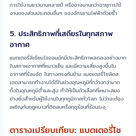
การใช้งานยาวนานหลายปี หรืออาจนานกว่าอายุการใช้
งานของส่วนประกอบอื่นๆ ของจักรยานไฟฟ้าด้วยซ้ำ
5. ประสิทธิภาพที่เสถียรในทุกสภาพ
อากาศ
แบตเตอรี่ลิเธียมไอออนมักมีประสิทธิภาพลดลงอย่างมาก
ในสภาพอากาศที่หนาวเย็น และมีความเสี่ยงสูงขึ้นใน
อากาศที่ร้อนจัด ในทางตรงกันข้าม แบตเตอรี่โซลิดส
เตตสามารถทำงานได้ดีในข่วงอุณหภูมิที่กว้างกว่ามาก
ทั้งในอุณหภูมิต่ำและสูง ทำให้เป็นตัวเลือกที่เหมาะสมอ
ย่างยิ่งสำหรับผู้ใช้งานในทุกภูมิภาคทั่วโลก ไม่ว่าจะต้อง
เผชิญกับฤดูหนาวที่ติดลบหรือฤดูร้อนที่ร้อนระอุ
ตารางเปรียบเทียบ: แบตเตอรี่โซ