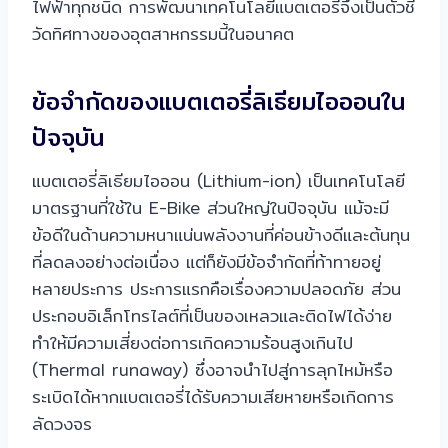
ไฟฟ้าทุกชนิด การพัฒนาเทคโนโลยีแบตเตอรี่จึงเป็นตัวชี้
วัดทิศทางของอุตสาหกรรมนี้ในอนาคต
ข้อจำกัดของแบตเตอรี่ลิเธียมไอออนใน
ปัจจุบัน
แบตเตอรี่ลิเธียมไอออน (Lithium-ion) เป็นเทคโนโลยี
มาตรฐานที่ใช้ใน E-Bike ส่วนใหญ่ในปัจจุบัน แม้จะมี
ข้อดีในด้านความหนาแน่นพลังงานที่ค่อนข้างดีและต้นทุน
ที่ลดลงอย่างต่อเนื่อง แต่ก็ยังมีข้อจำกัดที่ท้าทายอยู่
หลายประการ ประการแรกคือเรื่องความปลอดภัย ส่วน
ประกอบอิเล็กโทรไลต์ที่เป็นของเหลวและติดไฟได้ง่าย
ทำให้มีความเสี่ยงต่อการเกิดความร้อนสูงเกินไป
(Thermal runaway) ซึ่งอาจนำไปสู่การลุกไหม้หรือ
ระเบิดได้หากแบตเตอรี่ได้รับความเสียหายหรือเกิดการ
ลัดวงจร