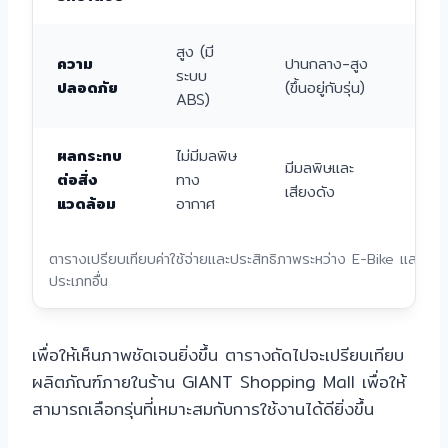
สูง (มี
ความ
ปานกลาง-สูง
ระบบ
สูง
ปลอดภัย
(ขึ้นอยู่กับรุ่น)
ABS)
ผลกระทบ
ไม่มีมลพิษ
มีมลพิษและ
ต่อสิ่ง
ทาง
มีม
เสียงดัง
แวดล้อม
อากาศ
ตารางเปรียบเทียบค่าใช้จ่ายและประสิทธิภาพระหว่าง E-Bike และยา
ประเภทอื่น
เพื่อให้เห็นภาพชัดเจนยิ่งขึ้น ตารางถัดไปจะเปรียบเทียบ
ผลิตภัณฑ์ภายในร้าน GIANT Shopping Mall เพื่อให้
สามารถเลือกรุ่นที่เหมาะสมกับการใช้งานได้ดียิ่งขึ้น