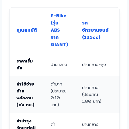
E-Bike
รถ
(รุ่น
รถ
ส่
คุณสมบัติ
ABS
จักรยานยนต์
บุ
จาก
(125cc)
(E
GIANT)
Ca
ราคาเริ่ม
ปานกลาง
ปานกลาง-สูง
สูง
ต้น
ค่าใช้จ่าย
ต่ำมาก
สูง
ปานกลาง
ด้าน
(ประมาณ
(ป
(ประมาณ
พลังงาน
0.10
2.
1.00 บาท)
(ต่อ กม.)
บาท)
บาท
ค่าบำรุง
ต่ำ
ปานกลาง
สูง
รักษาต่อปี