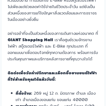
ควรมองข้าม การเลือกใช้ E-Bike หรือสกู๊ตเตอร์ไฟฟ้า
ไม่เพียงแต่ช่วยลดค่าใช้จ่ายในชีวิตประจำวัน แต่ยังเป็น
ส่วนหนึ่งของการแก้ไขปัญหาสิ่งแวดล้อมและการจราจร
ในเมืองอย่างยั่งยืน
อย่ารอช้าที่จะเป็นส่วนหนึ่งของการเดินทางแห่งอนาคต ที่
GIANT Shopping Mall
เราคือศูนย์รวมจักรยาน
ไฟฟ้า สกู๊ตเตอร์ไฟฟ้า และ E-Bike ทุกประเภท ที่
ออกแบบมาเพื่อตอบโจทย์ทุกความต้องการ พร้อมการรับ
ประกันคุณภาพและบริการหลังการขายที่คุณวางใจได้
ติดต่อเพื่อรับคำปรึกษาและเลือกซื้อยานยนต์ไฟฟ้า
ที่ใช่สำหรับคุณได้แล้ววันนี้:
ที่ตั้งร้าน:
269 หมู่ 12 ถ. มิตรภาพ ตำบล เมือง
เก่า อำเภอเมืองขอนแก่น ขอนแก่น 40000
เวลาทำการ:
ทุกวัน จันทร์ – เสาร์ (เวลา 9.00 –