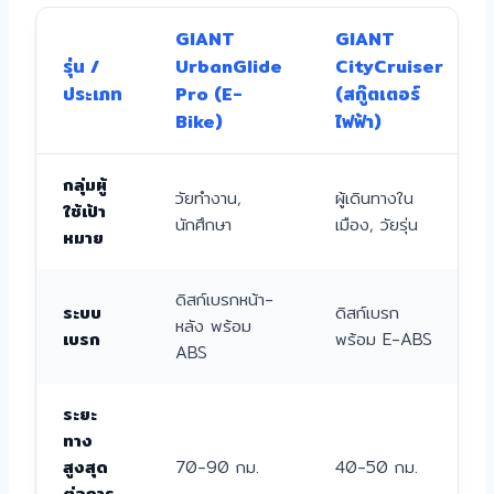
GIANT
GIANT
รุ่น /
UrbanGlide
CityCruiser
ประเภท
Pro (E-
(สกู๊ตเตอร์
Bike)
ไฟฟ้า)
กลุ่มผู้
วัยทำงาน,
ผู้เดินทางใน
ใช้เป้า
นักศึกษา
เมือง, วัยรุ่น
หมาย
ดิสก์เบรกหน้า-
ระบบ
ดิสก์เบรก
หลัง พร้อม
เบรก
พร้อม E-ABS
ABS
ระยะ
ทาง
สูงสุด
70-90 กม.
40-50 กม.
ต่อการ