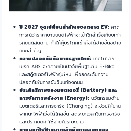
ปี 2027 จุดเปลี่ยนสำคัญของตลาด EV:
คาด
การณ์ว่าราคายานยนต์ไฟฟ้าจะเข้าใกล้หรือเทียบเท่า
รถยนต์สันดาป ทำให้ผู้บริโภคเข้าถึงได้ง่ายขึ้นอย่าง
มีนัยสำคัญ
ความปลอดภัยคือมาตรฐานใหม่:
เทคโนโลยี
เบรก ABS จะกลายเป็นปัจจัยพื้นฐานใน E-Bike
และสกู๊ตเตอร์ไฟฟ้ารุ่นใหม่ เพื่อยกระดับความ
ปลอดภัยในการขับขี่บนท้องถนน
ประสิทธิภาพของแบตเตอรี่ (Battery) และ
การจัดการพลังงาน (Energy):
นวัตกรรมด้าน
แบตเตอรี่และการชาร์จ (Charging) จะช่วยให้ยาน
พาหนะไฟฟ้าวิ่งได้ไกลขึ้น ลดระยะเวลาในการชาร์จ
และประหยัดค่าใช้จ่ายในระยะยาว
ยานยนต์ไฟฟ้าขนาดเล็กคือทางออกของ