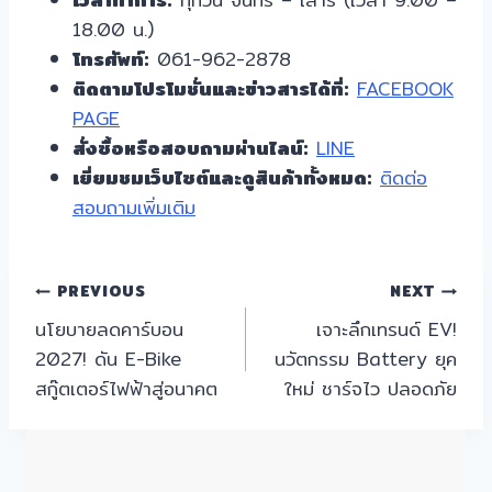
18.00 น.)
โทรศัพท์:
061-962-2878
ติดตามโปรโมชั่นและข่าวสารได้ที่:
FACEBOOK
PAGE
สั่งซื้อหรือสอบถามผ่านไลน์:
LINE
เยี่ยมชมเว็บไซต์และดูสินค้าทั้งหมด:
ติดต่อ
สอบถามเพิ่มเติม
แนะแนว
PREVIOUS
NEXT
นโยบายลดคาร์บอน
เจาะลึกเทรนด์ EV!
เรื่อง
2027! ดัน E-Bike
นวัตกรรม Battery ยุค
สกู๊ตเตอร์ไฟฟ้าสู่อนาคต
ใหม่ ชาร์จไว ปลอดภัย