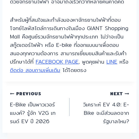
ด้วยจักรยานไฟฟ้า อาจมาถึงเร็วกว่าที่หลายคนคาดคิด
สำหรับผู้ที่สนใจและกำลังมองหาจักรยานไฟฟ้าที่ตอบ
โจทย์ไลฟ์สไตล์การเดินทางในเมือง GIANT Shopping
Mall คือศูนย์รวมจักรยานไฟฟ้าทุกประเภท ไม่ว่าจะเป็น
สกู๊ตเตอร์ไฟฟ้า หรือ E-bike ที่ออกแบบมาเพื่อตอบ
สนองทุกความต้องการ สามารถเยี่ยมชมสินค้าและรับคำ
ปรึกษาได้ที่
FACEBOOK PAGE
, พูดคุยผ่าน
LINE
หรือ
ติดต่อ สอบถามเพิ่มเติม
ได้โดยตรง
แนะแนว
PREVIOUS
NEXT
E-Bike เป็นพาวเวอร์
วิเคราะห์ EV 4.0: E-
เรื่อง
แบงค์? รู้จัก V2G เท
Bike จะมีส่วนลดจาก
รนด์ EV ปี 2026
รัฐบาลไหม?