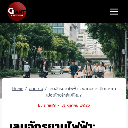
Skip
to
content
Home
/
บทความ
/
เลนจักรยานไฟฟ้า: อนาคตการเดินทางใน
เมืองไทยใกล้แค่ไหน?
By
sirijin9
31 ตุลาคม 2025
เลนจักรยานไฟฟ้า: