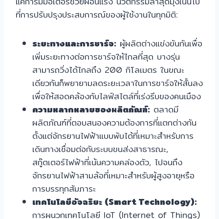
แค่การมีมอเตอร์ช่วยผ่อนแรง นวัตกรรมล่าสุดมุ่งเน้นไป
ที่การปรับปรุงประสบการณ์ของผู้ใช้งานในทุกมิติ:
ระยะทางและการชาร์จ:
ผู้ผลิตต่างแข่งขันกันเพื่อ
เพิ่มระยะทางต่อการชาร์จให้ไกลที่สุด บางรุ่น
สามารถวิ่งได้ไกลถึง 200 กิโลเมตร ในขณะ
เดียวกันก็พยายามลดระยะเวลาในการชาร์จให้สั้นลง
เพื่อให้สอดคล้องกับไลฟ์สไตล์ที่เร่งรีบของคนเมือง
ความหลากหลายของผลิตภัณฑ์:
ตลาดมี
ผลิตภัณฑ์ที่ตอบสนองความต้องการที่แตกต่างกัน
ตั้งแต่จักรยานไฟฟ้าแบบพับได้ที่เหมาะสำหรับการ
เดินทางเชื่อมต่อกับระบบขนส่งสาธารณะ,
สกู๊ตเตอร์ไฟฟ้าที่เน้นความคล่องตัว, ไปจนถึง
จักรยานไฟฟ้าสามล้อที่เหมาะสำหรับผู้สูงอายุหรือ
การบรรทุกสัมภาระ
เทคโนโลยีอัจฉริยะ (Smart Technology):
การผนวกเทคโนโลยี IoT (Internet of Things)