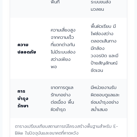
พื้นที่
ระบบขนส่ง
มวลชน
พื้นผิวเรียบ มี
ความเสี่ยงสูง
ไฟส่องสว่าง
จากความเร็ว
ตลอดเส้นทาง
ความ
ที่แตกต่างกัน
มีกล้อง
ปลอดภัย
ไม่มีระบบส่อง
วงจรปิด และมี
สว่างเพียง
ป้ายสัญลักษณ์
พอ
ชัดเจน
ขาดการดูแล
มีหน่วยงานรับ
การ
รักษาอย่าง
ผิดชอบดูแลและ
บำรุง
ต่อเนื่อง พื้น
ซ่อมบำรุงอย่าง
รักษา
ผิวชำรุด
สม่ำเสมอ
ตารางเปรียบเทียบสถานการณ์โครงสร้างพื้นฐานสำหรับ E-
Bike ในปัจจุบันและอนาคตที่คาดหวัง