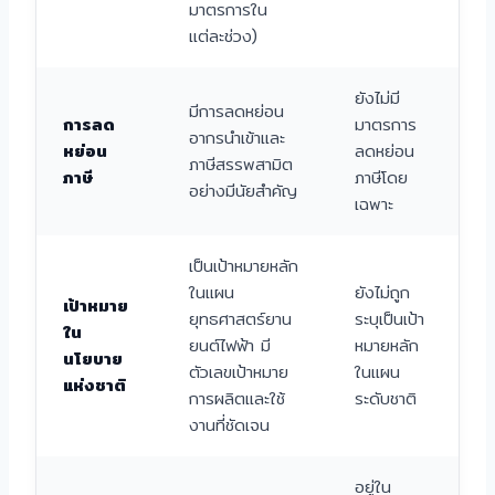
มาตรการใน
แต่ละช่วง)
ยังไม่มี
มีการลดหย่อน
การลด
มาตรการ
อากรนำเข้าและ
หย่อน
ลดหย่อน
ภาษีสรรพสามิต
ภาษี
ภาษีโดย
อย่างมีนัยสำคัญ
เฉพาะ
เป็นเป้าหมายหลัก
ในแผน
ยังไม่ถูก
เป้าหมาย
ยุทธศาสตร์ยาน
ระบุเป็นเป้า
ใน
ยนต์ไฟฟ้า มี
หมายหลัก
นโยบาย
ตัวเลขเป้าหมาย
ในแผน
แห่งชาติ
การผลิตและใช้
ระดับชาติ
งานที่ชัดเจน
อยู่ใน