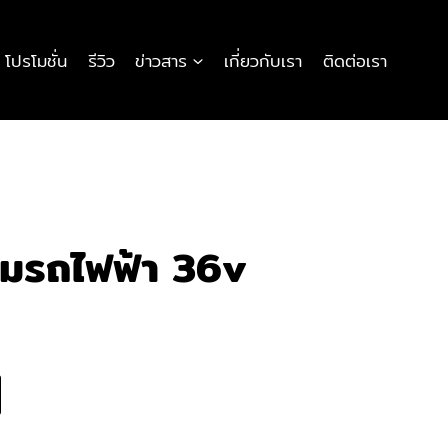
โปรโมชั่น
รีวิว
ข่าวสาร
เกี่ยวกับเรา
ติดต่อเรา
ุมรถไฟฟ้า 36v