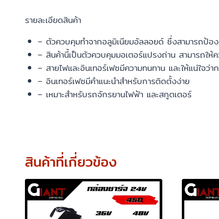
รายละเอียดสินค้า
– ตัวควบคุมทำจากอลูมิเนียมอัลลอยด์ ซึ่งสามารถป้อ
– สินค้านี้เป็นตัวควบคุมมอเตอร์แปรงถ่าน สามารถให
– สายไฟและอินเทอร์เฟซมีความทนทาน และให้แน่ใจว่า
– อินเทอร์เฟซมีคำแนะนำสำหรับการติดตั้งง่าย
– เหมาะสำหรับรถจักรยานไฟฟ้า และสกูตเตอร์
สินค้าที่เกี่ยวข้อง