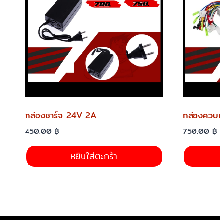
กล่องชาร์จ 24V 2A
กล่องควบ
450.00
฿
750.00
฿
หยิบใส่ตะกร้า