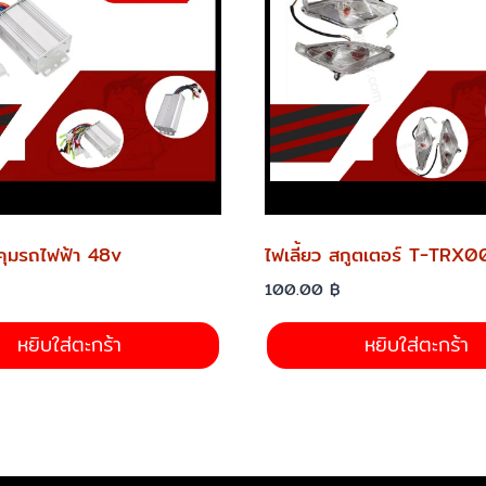
คุมรถไฟฟ้า 48v
ไฟเลี้ยว สกูตเตอร์ T-TRX0
100.00
฿
หยิบใส่ตะกร้า
หยิบใส่ตะกร้า