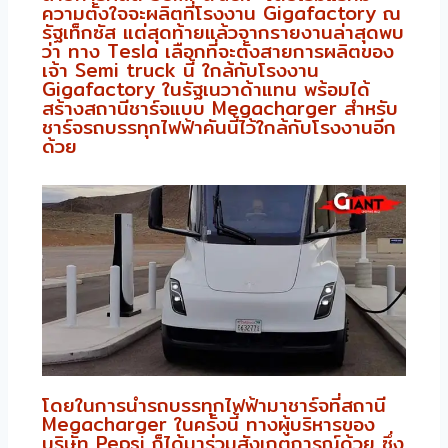
ความตั้งใจจะผลิตที่โรงงาน Gigafactory ณ
รัฐเท็กซัส แต่สุดท้ายแล้วจากรายงานล่าสุดพบ
ว่า ทาง Tesla เลือกที่จะตั้งสายการผลิตของ
เจ้า Semi truck นี้ ใกล้กับโรงงาน
Gigafactory ในรัฐเนวาด้าแทน พร้อมได้
สร้างสถานีชาร์จแบบ Megacharger สำหรับ
ชาร์จรถบรรทุกไฟฟ้าคันนี้ไว้ใกล้กับโรงงานอีก
ด้วย
โดยในการนำรถบรรทุกไฟฟ้ามาชาร์จที่สถานี
Megacharger ในครั้งนี้ ทางผู้บริหารของ
บริษัท Pepsi ก็ได้มาร่วมสังเกตการณ์ด้วย ซึ่ง